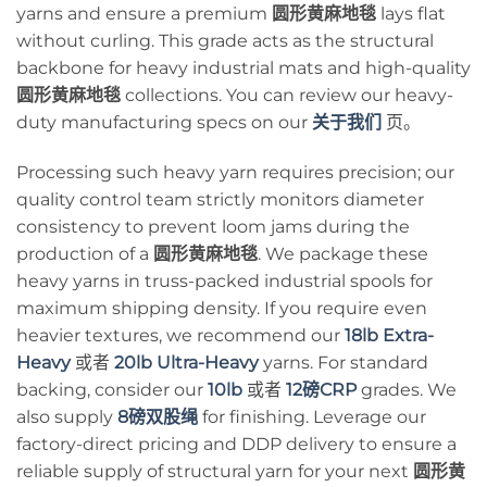
yarns and ensure a premium
圆形黄麻地毯
lays flat
without curling. This grade acts as the structural
backbone for heavy industrial mats and high-quality
圆形黄麻地毯
collections. You can review our heavy-
duty manufacturing specs on our
关于我们
页。
Processing such heavy yarn requires precision; our
quality control team strictly monitors diameter
consistency to prevent loom jams during the
production of a
圆形黄麻地毯
. We package these
heavy yarns in truss-packed industrial spools for
maximum shipping density. If you require even
heavier textures, we recommend our
18lb Extra-
Heavy
或者
20lb Ultra-Heavy
yarns. For standard
backing, consider our
10lb
或者
12磅CRP
grades. We
also supply
8磅双股绳
for finishing. Leverage our
factory-direct pricing and DDP delivery to ensure a
reliable supply of structural yarn for your next
圆形黄