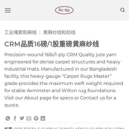
跳
到
内
容
工业绳索和麻线
|
黄麻纱线和纺线
CRM品质16磅/1股重磅黄麻纱线
Precision-wound 16lb/1-ply CRM Quality jute yarn
engineered for dense carpet structures and heavy
industrial mats. Manufactured in our Bangladesh
facility, this heavy-gauge “Carpet Rugs Master”
grade provides the maximum weft weight required
for stable Axminster and Wilton rug foundations.
Visit our About page for specs or Contact us for a
quote.