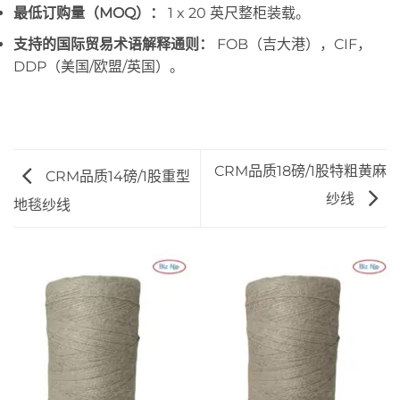
最低订购量（MOQ）：
1 x 20 英尺整柜装载。
支持的国际贸易术语解释通则：
FOB（吉大港），CIF，
DDP（美国/欧盟/英国）。
CRM品质18磅/1股特粗黄麻
CRM品质14磅/1股重型
纱线
地毯纱线