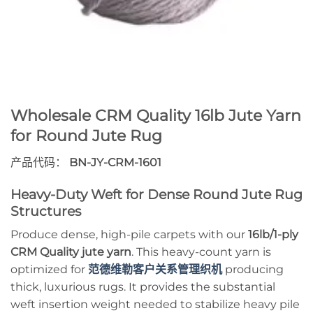
Wholesale CRM Quality 16lb Jute Yarn
for Round Jute Rug
产品代码：
BN-JY-CRM-1601
Heavy-Duty Weft for Dense Round Jute Rug
Structures
Produce dense, high-pile carpets with our
16lb/1-ply
CRM Quality jute yarn
. This heavy-count yarn is
optimized for
范德维勒客户关系管理织机
producing
thick, luxurious rugs. It provides the substantial
weft insertion weight needed to stabilize heavy pile