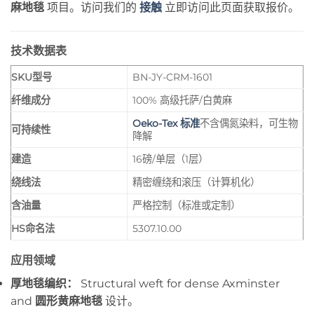
麻地毯
项目。访问我们的
接触
立即访问此页面获取报价。
技术数据表
SKU型号
BN-JY-CRM-1601
纤维成分
100% 高级托萨/白黄麻
Oeko-Tex 标准
不含偶氮染料，可生物
可持续性
降解
建造
16磅/单层（1层）
绕线法
精密缠绕和滚压（计算机化）
含油量
严格控制（标准或定制）
HS命名法
5307.10.00
应用领域
厚地毯编织：
Structural weft for dense Axminster
and
圆形黄麻地毯
设计。