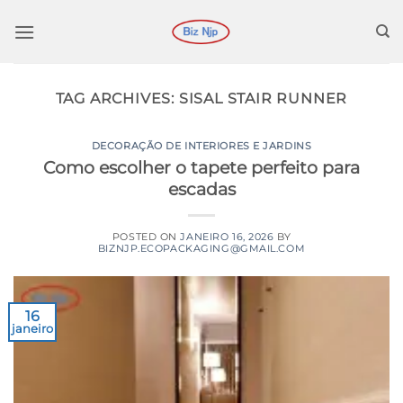
Ir
para
o
conteúdo
TAG ARCHIVES:
SISAL STAIR RUNNER
DECORAÇÃO DE INTERIORES E JARDINS
Como escolher o tapete perfeito para
escadas
POSTED ON
JANEIRO 16, 2026
BY
BIZNJP.ECOPACKAGING@GMAIL.COM
16
janeiro