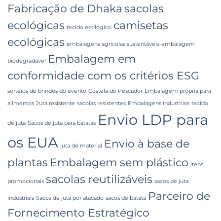
Fabricação de Dhaka
sacolas
ecológicas
camisetas
tecido ecológico
ecológicas
embalagens agrícolas sustentáveis
embalagem
Embalagem em
biodegradável
conformidade com os critérios ESG
sorteios de brindes do evento
Costela do Pescador
Embalagem própria para
alimentos
Juta resistente
sacolas resistentes
Embalagens industriais
tecido
Envio LDP para
de juta
Sacos de juta para batatas
os EUA
Envio à base de
juta de material
plantas
Embalagem sem plástico
itens
sacolas reutilizáveis
promocionais
sacos de juta
Parceiro de
industriais
Sacos de juta por atacado
sacos de batata
Fornecimento Estratégico