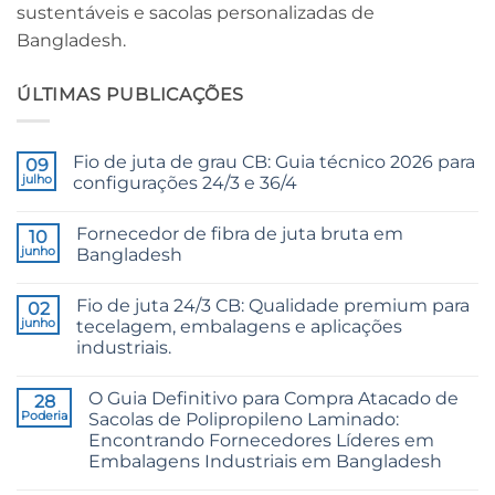
sustentáveis ​​e sacolas personalizadas de
Bangladesh.
ÚLTIMAS PUBLICAÇÕES
Fio de juta de grau CB: Guia técnico 2026 para
09
julho
configurações 24/3 e 36/4
Sem
comentários
Fornecedor de fibra de juta bruta em
em
10
CB
junho
Bangladesh
Grade
Jute
Sem
Yarn:
comentários
Fio de juta 24/3 CB: Qualidade premium para
The
em
02
Technical
Raw
junho
tecelagem, embalagens e aplicações
2026
Jute
industriais.
Guide
Fibre
to
Supplier
Sem
24/3
Bangladesh
comentários
and
O Guia Definitivo para Compra Atacado de
em
28
36/4
24/3
Poderia
Sacolas de Polipropileno Laminado:
Configurations
CB
Encontrando Fornecedores Líderes em
Grade
Jute
Embalagens Industriais em Bangladesh
Yarn:
Premium
Sem