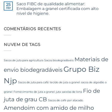
Quality
comentários
Saco FIBC de qualidade alimentar:
em
25
for
The
Weaving,
Abr
Embalagem a granel certificada com alto
Ultimate
Packaging
nível de higiene.
Guide
and
to
Industrial
Sem
Laminated
Applications
comentários
PP
em
Woven
Food
COMENTÁRIOS RECENTES
Bags
Grade
Wholesale:
FIBC
Sourcing
Bag:
from
Certified
a
NUVEM DE TAGS
High-
Premier
Hygiene
Industrial
Bulk
Packaging
Packaging
Supplier
Materiais de
in
Sacos de juta para agricultura
Sacos biodegradáveis
Bangladesh
Grupo Biz
envio biodegradáveis
Njp
Sacos de juta para café
tecido de juta a granel
sacos de algodão a
Fio de
granel
Fornecimento de juta a granel
juta
sacolas de lona
juta de grau CB
Sacos de café por atacado
Amendoim com amido de milho