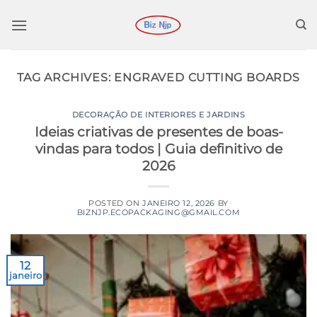
Ir
para
o
conteúdo
TAG ARCHIVES:
ENGRAVED CUTTING BOARDS
DECORAÇÃO DE INTERIORES E JARDINS
Ideias criativas de presentes de boas-
vindas para todos | Guia definitivo de
2026
POSTED ON
JANEIRO 12, 2026
BY
BIZNJP.ECOPACKAGING@GMAIL.COM
12
janeiro