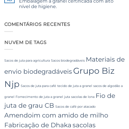
Abr
Embalagem a granel certificada com alto
Ultimate
Packaging
nível de higiene.
Guide
and
to
Industrial
Sem
Laminated
Applications
comentários
PP
em
Woven
Food
COMENTÁRIOS RECENTES
Bags
Grade
Wholesale:
FIBC
Sourcing
Bag:
from
Certified
a
NUVEM DE TAGS
High-
Premier
Hygiene
Industrial
Bulk
Packaging
Packaging
Supplier
Materiais de
in
Sacos de juta para agricultura
Sacos biodegradáveis
Bangladesh
Grupo Biz
envio biodegradáveis
Njp
Sacos de juta para café
tecido de juta a granel
sacos de algodão a
Fio de
granel
Fornecimento de juta a granel
juta
sacolas de lona
juta de grau CB
Sacos de café por atacado
Amendoim com amido de milho
Fabricação de Dhaka
sacolas