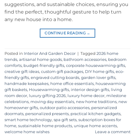
suggestions, and sustainable choices, ensuring you
find the perfect, thoughtful gesture to help turn
any new house into a home.
CONTINUE READING
→
Posted in
Interior And Garden Decor
|
Tagged
2026 home
trends
,
artisanal home goods
,
bathroom accessories
,
bedroom
comforts
,
budget-friendly gifts
,
corporate housewarming gifts
,
creative gift ideas
,
custom gift packages
,
DIY home gifts
,
eco-
friendly gifts
,
engraved cutting boards
,
garden lover gifts
,
handmade keepsakes
,
home office essentials
,
housewarming
gift baskets
,
Housewarming gifts
,
interior design gifts
,
living
room decor
,
luxury gifting 2026
,
luxury home decor
,
milestone
celebrations
,
moving day essentials
,
new home traditions
,
new
homeowner gifts
,
outdoor patio accessories
,
personalized
doormats
,
personalized presents
,
practical kitchen gadgets
,
smart home technology
,
spa gift sets
,
subscription boxes for
home
,
sustainable home products
,
unique home accents
,
welcome home wishes
Leave a comment