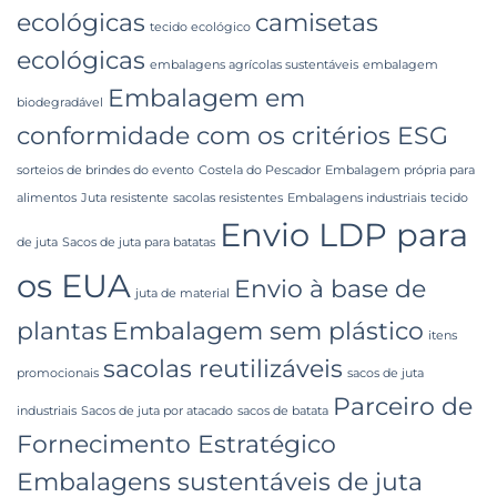
ecológicas
camisetas
tecido ecológico
ecológicas
embalagens agrícolas sustentáveis
embalagem
Embalagem em
biodegradável
conformidade com os critérios ESG
sorteios de brindes do evento
Costela do Pescador
Embalagem própria para
alimentos
Juta resistente
sacolas resistentes
Embalagens industriais
tecido
Envio LDP para
de juta
Sacos de juta para batatas
os EUA
Envio à base de
juta de material
plantas
Embalagem sem plástico
itens
sacolas reutilizáveis
promocionais
sacos de juta
Parceiro de
industriais
Sacos de juta por atacado
sacos de batata
Fornecimento Estratégico
Embalagens sustentáveis ​​de juta