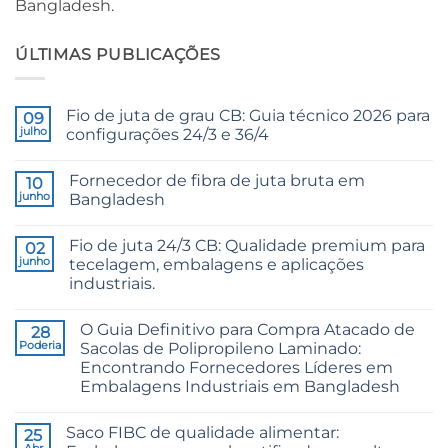
Bangladesh.
ÚLTIMAS PUBLICAÇÕES
Fio de juta de grau CB: Guia técnico 2026 para
09
julho
configurações 24/3 e 36/4
Sem
comentários
Fornecedor de fibra de juta bruta em
em
10
CB
junho
Bangladesh
Grade
Jute
Sem
Yarn:
comentários
Fio de juta 24/3 CB: Qualidade premium para
The
em
02
Technical
Raw
junho
tecelagem, embalagens e aplicações
2026
Jute
industriais.
Guide
Fibre
to
Supplier
Sem
24/3
Bangladesh
comentários
and
O Guia Definitivo para Compra Atacado de
em
28
36/4
24/3
Poderia
Sacolas de Polipropileno Laminado:
Configurations
CB
Encontrando Fornecedores Líderes em
Grade
Jute
Embalagens Industriais em Bangladesh
Yarn:
Premium
Sem
Quality
comentários
Saco FIBC de qualidade alimentar:
em
25
for
The
Weaving,