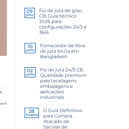
Fio de juta de grau
09
julho
CB: Guia técnico
2026 para
configurações 24/3 e
36/4
Sem
comentários
Fornecedor de fibra
em
10
CB
junho
de juta bruta em
Grade
Bangladesh
Jute
Yarn:
Sem
The
comentários
Technical
Fio de juta 24/3 CB:
em
02
2026
Raw
junho
Qualidade premium
Guide
Jute
to
para tecelagem,
Fibre
24/3
Supplier
embalagens e
and
Bangladesh
36/4
aplicações
lk
,
Configurations
industriais.
Sem
ent
comentários
O Guia Definitivo
em
28
24/3
Poderia
para Compra
CB
Atacado de
Grade
Jute
Sacolas de
Yarn: