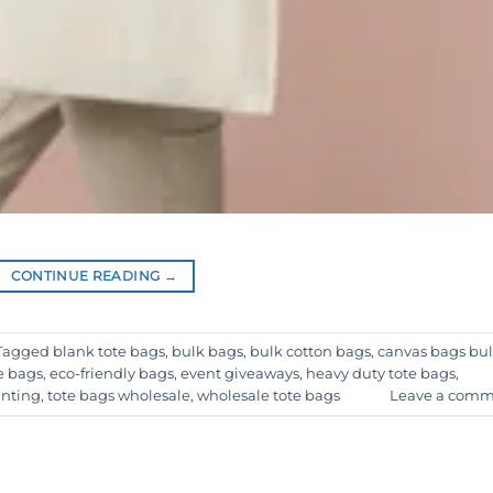
CONTINUE READING
→
Tagged
blank tote bags
,
bulk bags
,
bulk cotton bags
,
canvas bags bu
e bags
,
eco-friendly bags
,
event giveaways
,
heavy duty tote bags
,
inting
,
tote bags wholesale
,
wholesale tote bags
Leave a comm