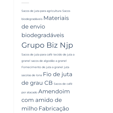
Sacos de juta para agricultura
Sacos
Materiais
biodegradáveis
de envio
biodegradáveis
Grupo Biz Njp
Sacos de juta para café
tecido de juta a
granel
sacos de algodão a granel
Fornecimento de juta a granel
juta
Fio de juta
sacolas de lona
de grau CB
Sacos de café
Amendoim
por atacado
com amido de
milho
Fabricação