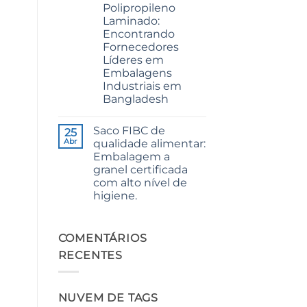
Polipropileno
Premium
Quality
Laminado:
for
Encontrando
Weaving,
Packaging
Fornecedores
and
Líderes em
Industrial
Applications
Embalagens
Industriais em
Bangladesh
Sem
comentários
Saco FIBC de
em
25
The
Abr
qualidade alimentar:
Ultimate
Embalagem a
Guide
to
granel certificada
Laminated
com alto nível de
PP
Woven
higiene.
Bags
Sem
Wholesale:
comentários
Sourcing
em
from
Food
COMENTÁRIOS
a
Grade
Premier
RECENTES
FIBC
Industrial
Bag:
Packaging
Certified
Supplier
High-
in
Hygiene
Bangladesh
NUVEM DE TAGS
Bulk
Packaging