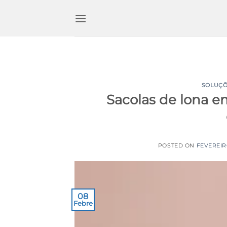
Ir
para
o
conteúdo
SOLUÇÕ
Sacolas de lona e
POSTED ON
FEVEREIR
08
Febre