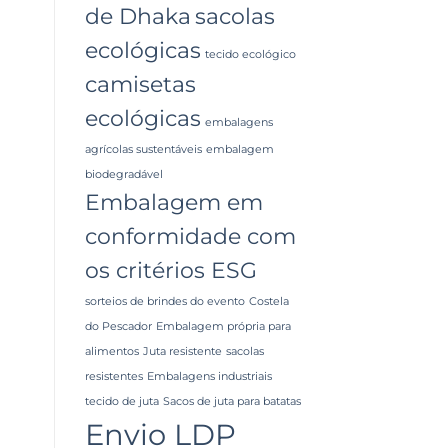
de Dhaka
sacolas
ecológicas
tecido ecológico
camisetas
ecológicas
embalagens
agrícolas sustentáveis
embalagem
biodegradável
Embalagem em
conformidade com
os critérios ESG
sorteios de brindes do evento
Costela
do Pescador
Embalagem própria para
alimentos
Juta resistente
sacolas
resistentes
Embalagens industriais
tecido de juta
Sacos de juta para batatas
Envio LDP