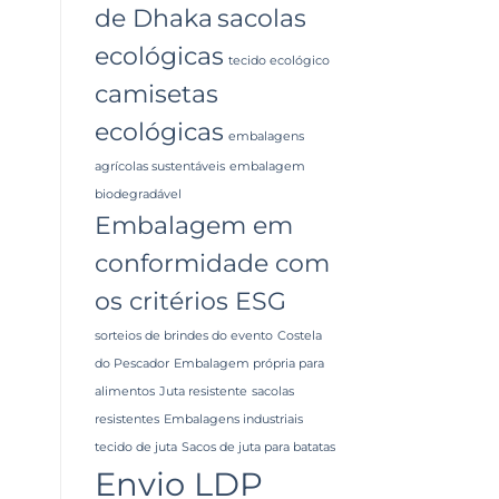
de Dhaka
sacolas
ecológicas
tecido ecológico
camisetas
ecológicas
embalagens
agrícolas sustentáveis
embalagem
biodegradável
Embalagem em
conformidade com
os critérios ESG
sorteios de brindes do evento
Costela
do Pescador
Embalagem própria para
alimentos
Juta resistente
sacolas
resistentes
Embalagens industriais
tecido de juta
Sacos de juta para batatas
Envio LDP