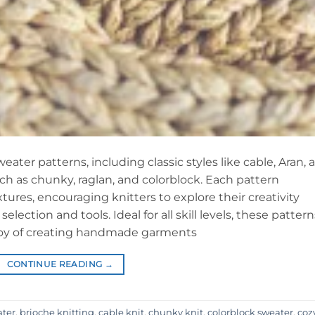
ater patterns, including classic styles like cable, Aran, 
uch as chunky, raglan, and colorblock. Each pattern
ures, encouraging knitters to explore their creativity
election and tools. Ideal for all skill levels, these pattern
e joy of creating handmade garments
CONTINUE READING
→
ater
,
brioche knitting
,
cable knit
,
chunky knit
,
colorblock sweater
,
coz