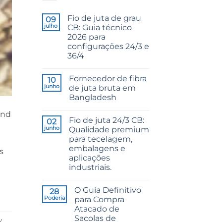
Fio de juta de grau
09
julho
CB: Guia técnico
2026 para
configurações 24/3 e
36/4
Sem
comentários
Fornecedor de fibra
em
10
CB
junho
de juta bruta em
Grade
Bangladesh
Jute
Yarn:
Sem
The
and
comentários
Technical
Fio de juta 24/3 CB:
em
02
2026
Raw
junho
Qualidade premium
Guide
Jute
to
para tecelagem,
Fibre
24/3
Supplier
embalagens e
and
s
Bangladesh
36/4
aplicações
Configurations
industriais.
Sem
comentários
O Guia Definitivo
em
28
24/3
Poderia
para Compra
CB
Atacado de
Grade
Jute
Sacolas de
y
Yarn: