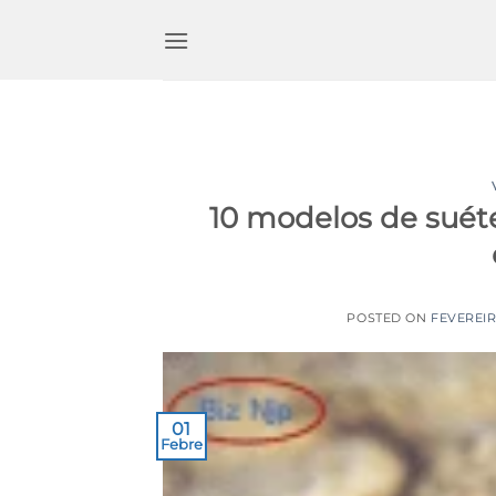
Ir
para
o
conteúdo
10 modelos de suét
POSTED ON
FEVEREIR
01
Febre