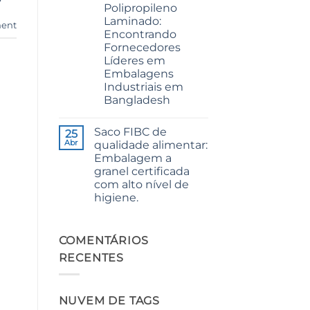
Polipropileno
Premium
Quality
Laminado:
ent
for
Encontrando
Weaving,
Packaging
Fornecedores
and
Líderes em
Industrial
Applications
Embalagens
Industriais em
Bangladesh
Sem
comentários
Saco FIBC de
em
25
The
Abr
qualidade alimentar:
Ultimate
Embalagem a
Guide
to
granel certificada
Laminated
com alto nível de
PP
Woven
higiene.
Bags
Sem
Wholesale:
comentários
Sourcing
em
from
Food
COMENTÁRIOS
a
Grade
Premier
RECENTES
FIBC
Industrial
Bag:
Packaging
Certified
Supplier
High-
in
Hygiene
Bangladesh
NUVEM DE TAGS
Bulk
Packaging