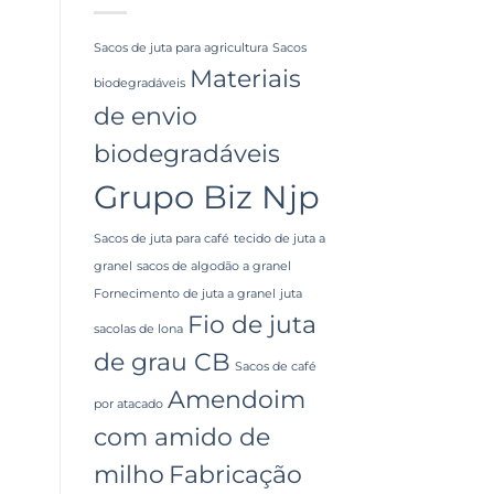
Sacos de juta para agricultura
Sacos
Materiais
biodegradáveis
de envio
biodegradáveis
Grupo Biz Njp
Sacos de juta para café
tecido de juta a
granel
sacos de algodão a granel
Fornecimento de juta a granel
juta
Fio de juta
sacolas de lona
de grau CB
Sacos de café
Amendoim
por atacado
com amido de
milho
Fabricação