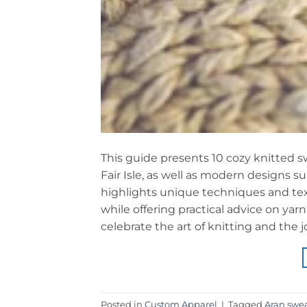
This guide presents 10 cozy knitted swe
Fair Isle, as well as modern designs s
highlights unique techniques and text
while offering practical advice on yarn s
celebrate the art of knitting and th
Posted in
Custom Apparel
|
Tagged
Aran swe