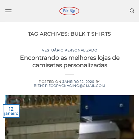
Ir
para
o
conteúdo
TAG ARCHIVES:
BULK T SHIRTS
VESTUÁRIO PERSONALIZADO
Encontrando as melhores lojas de
camisetas personalizadas
POSTED ON
JANEIRO 12, 2026
BY
BIZNJP.ECOPACKAGING@GMAIL.COM
12
janeiro