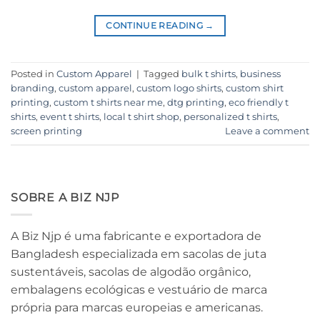
CONTINUE READING
→
Posted in
Custom Apparel
|
Tagged
bulk t shirts
,
business
branding
,
custom apparel
,
custom logo shirts
,
custom shirt
printing
,
custom t shirts near me
,
dtg printing
,
eco friendly t
shirts
,
event t shirts
,
local t shirt shop
,
personalized t shirts
,
screen printing
Leave a comment
SOBRE A BIZ NJP
A Biz Njp é uma fabricante e exportadora de
Bangladesh especializada em sacolas de juta
sustentáveis, sacolas de algodão orgânico,
embalagens ecológicas e vestuário de marca
própria para marcas europeias e americanas.