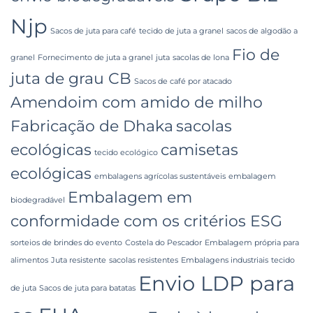
Njp
Sacos de juta para café
tecido de juta a granel
sacos de algodão a
Fio de
granel
Fornecimento de juta a granel
juta
sacolas de lona
juta de grau CB
Sacos de café por atacado
Amendoim com amido de milho
Fabricação de Dhaka
sacolas
ecológicas
camisetas
tecido ecológico
ecológicas
embalagens agrícolas sustentáveis
embalagem
Embalagem em
biodegradável
conformidade com os critérios ESG
sorteios de brindes do evento
Costela do Pescador
Embalagem própria para
alimentos
Juta resistente
sacolas resistentes
Embalagens industriais
tecido
Envio LDP para
de juta
Sacos de juta para batatas