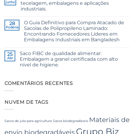
Technical
Raw
junho
tecelagem, embalagens e aplicações
2026
Jute
industriais.
Guide
Fibre
to
Supplier
Sem
24/3
Bangladesh
comentários
and
O Guia Definitivo para Compra Atacado de
em
28
36/4
24/3
Poderia
Sacolas de Polipropileno Laminado:
Configurations
CB
Encontrando Fornecedores Líderes em
Grade
Jute
Embalagens Industriais em Bangladesh
Yarn:
Premium
Sem
Quality
comentários
Saco FIBC de qualidade alimentar:
em
25
for
The
Weaving,
Abr
Embalagem a granel certificada com alto
Ultimate
Packaging
nível de higiene.
Guide
and
to
Industrial
Sem
Laminated
Applications
comentários
PP
em
Woven
Food
COMENTÁRIOS RECENTES
Bags
Grade
Wholesale:
FIBC
Sourcing
Bag:
from
Certified
a
NUVEM DE TAGS
High-
Premier
Hygiene
Industrial
Bulk
Packaging
Packaging
Supplier
Materiais de
in
Sacos de juta para agricultura
Sacos biodegradáveis
Bangladesh
Grupo Biz
envio biodegradáveis