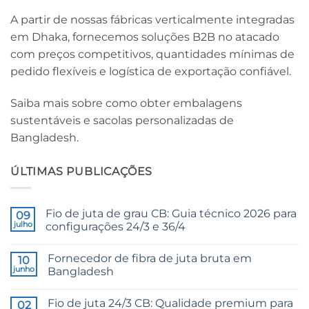
A partir de nossas fábricas verticalmente integradas
em Dhaka, fornecemos soluções B2B no atacado
com preços competitivos, quantidades mínimas de
pedido flexíveis e logística de exportação confiável.
Saiba mais sobre como obter embalagens
sustentáveis ​​e sacolas personalizadas de
Bangladesh.
ÚLTIMAS PUBLICAÇÕES
Fio de juta de grau CB: Guia técnico 2026 para
09
julho
configurações 24/3 e 36/4
Sem
comentários
Fornecedor de fibra de juta bruta em
em
10
CB
junho
Bangladesh
Grade
Jute
Sem
Yarn:
comentários
Fio de juta 24/3 CB: Qualidade premium para
The
em
02