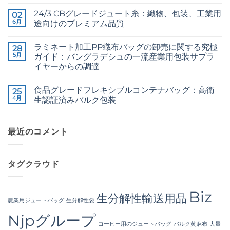
Jute
メ
Technical
ま
Fibre
ン
2026
だ
24/3 CBグレードジュート糸：織物、包装、工業用
02
Supplier
ト
Guide
あ
Bangladesh
6月
は
途向けのプレミアム品質
to
り
へ
ま
24/3
ま
24/3
コ
の
だ
and
せ
CB
メ
あ
36/4
ん
ラミネート加工PP織布バッグの卸売に関する究極
Grade
28
ン
り
Configurations
Jute
ト
5月
ま
ガイド：バングラデシュの一流産業用包装サプラ
へ
Yarn:
は
せ
の
イヤーからの調達
Premium
ま
ん
Quality
だ
The
コ
for
あ
Ultimate
メ
Weaving,
り
食品グレードフレキシブルコンテナバッグ：高衛
Guide
25
ン
Packaging
ま
to
ト
4月
生認証済みバルク包装
and
せ
Laminated
は
Industrial
ん
PP
Food
ま
コ
Applications
Woven
Grade
だ
メ
へ
Bags
FIBC
あ
ン
の
Wholesale:
Bag:
最近のコメント
り
ト
Sourcing
Certified
ま
は
from
High-
せ
ま
a
Hygiene
ん
だ
Premier
Bulk
あ
タグクラウド
Industrial
Packaging
り
Packaging
へ
ま
Supplier
の
せ
in
ん
Bangladesh
Biz
生分解性輸送用品
へ
農業用ジュートバッグ
生分解性袋
の
Njpグループ
コーヒー用のジュートバッグ
バルク黄麻布
大量