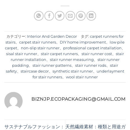
カテゴリー:
Interior And Garden Decor
タグ:
carpet runners for
stairs
、
carpet stair runners
、
DIY home improvement
、
low pile
carpet
、
non-slip stair runner
、
professional carpet installation
、
sisal stair runner
、
stair carpet runners
、
stair runner cost
、
stair
runner installation
、
stair runner measuring
、
stair runner
padding
、
stair runner patterns
、
stair runner rods
、
stair
safety
、
staircase decor
、
synthetic stair runner
、
underlayment
for stair runners
、
wool stair runner
BIZNJP.ECOPACKAGING@GMAIL.COM
サステナブルファッション：
天然繊維素材：種類と用途ガ