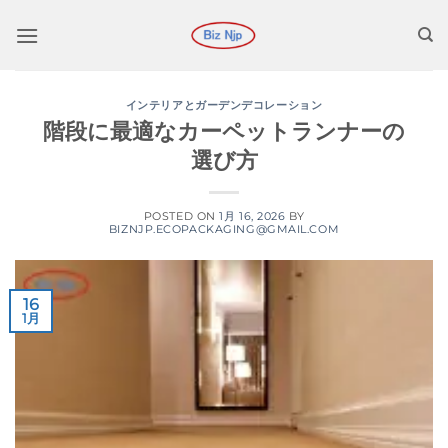
コ
ン
テ
ン
インテリアとガーデンデコレーション
ツ
階段に最適なカーペットランナーの
に
選び方
ス
キ
ッ
POSTED ON
1月 16, 2026
BY
BIZNJP.ECOPACKAGING@GMAIL.COM
プ
16
1月