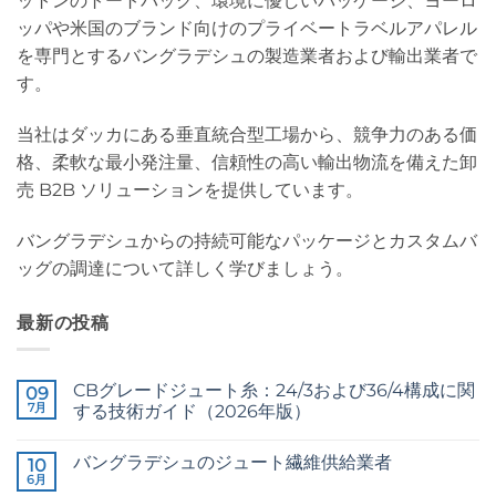
ットンのトートバッグ、環境に優しいパッケージ、ヨーロ
ッパや米国のブランド向けのプライベートラベルアパレル
を専門とするバングラデシュの製造業者および輸出業者で
す。
当社はダッカにある垂直統合型工場から、競争力のある価
格、柔軟な最小発注量、信頼性の高い輸出物流を備えた卸
売 B2B ソリューションを提供しています。
バングラデシュからの持続可能なパッケージとカスタムバ
ッグの調達について詳しく学びましょう。
最新の投稿
CBグレードジュート糸：24/3および36/4構成に関
09
7月
する技術ガイド（2026年版）
CB
コ
Grade
メ
バングラデシュのジュート繊維供給業者
Jute
10
ン
Yarn:
ト
6月
Raw
コ
The
は