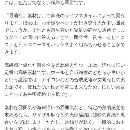
には、色だけでなく、繊維も重要です。
「最適な」素材は、ご家庭のライフスタイルによって異な
ります。階段は、お子様やペットが行き交う人が多い通路
でしょうか、それとも落ち着いた家庭の静かな通路でしょ
うか？この問いに答えることで、耐久性、質感、そしてコ
ストと日々のニーズをバランスよく組み合わせることがで
きます。
高級感と優れた耐久性を兼ね備えたウールは、汚れに強い
定番の高級素材です。ウールと合成繊維のどちらが良いか
という議論では、ナイロンなどの合成繊維が文句なしの実
力派です。優れた防汚性と非常に丈夫なため、忙しい家庭
にとってお手頃価格で人気です。
素朴な雰囲気や海岸沿いの雰囲気など、特定の美的感覚を
求めるなら、サイザル麻などの天然繊維は独特の質感と風
合いを演出します。ただし、足触りが粗く、一般的にお手
入れが難しい場合があることを覚えておいてください。こ