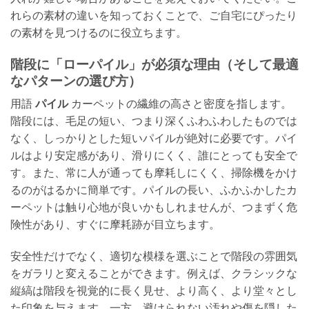
れらの素材の違いを知っておくことで、ご自宅にぴったり
の素材を見つけるのに役立ちます。
階段に「ローパイル」が必須な理由（そして最適
なパターンの選び方）
用語
パイル
カーペットの繊維の高さと密度を指します。
階段には、毛足の短い、つまり深くふわふわしたものでは
なく、しっかりとした短いパイルが絶対に必要です。パイ
ルはより安定感があり、滑りにくく、誰にとっても安全で
す。また、常に人が通っても摩耗しにくく、掃除機をかけ
るのがはるかに簡単です。パイルの長い、ふかふかしたカ
ーペットは触り心地が良いかもしれませんが、つまずく危
険性があり、すぐに摩耗跡が目立ちます。
安全性だけでなく、適切な模様を選ぶことで階段の雰囲気
をガラリと変えることができます。例えば、クラシックな
縦縞は階段を視覚的に長く見せ、より高く、より堂々とし
た印象を与えます。一方、避けられない汚れや傷を隠した