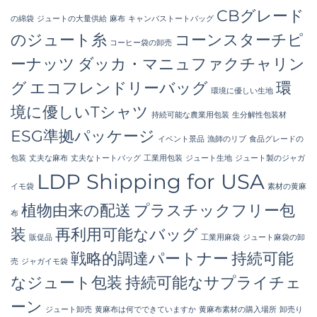
CBグレード
の綿袋
ジュートの大量供給
麻布
キャンバストートバッグ
のジュート糸
コーンスターチピ
コーヒー袋の卸売
ーナッツ
ダッカ・マニュファクチャリン
グ
エコフレンドリーバッグ
環
環境に優しい生地
境に優しいTシャツ
持続可能な農業用包装
生分解性包装材
ESG準拠パッケージ
イベント景品
漁師のリブ
食品グレードの
包装
丈夫な麻布
丈夫なトートバッグ
工業用包装
ジュート生地
ジュート製のジャガ
LDP Shipping for USA
イモ袋
素材の黄麻
植物由来の配送
プラスチックフリー包
布
装
再利用可能なバッグ
販促品
工業用麻袋
ジュート麻袋の卸
戦略的調達パートナー
持続可能
売
ジャガイモ袋
なジュート包装
持続可能なサプライチェ
ーン
ジュート卸売
黄麻布は何でできていますか
黄麻布素材の購入場所
卸売り