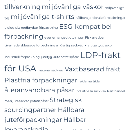
tillverkning
miljövänliga väskor
miljövänligt
miljövänliga t-shirts
tyg
hållbara jordbruksförpackningar
ESG-kompatibel
biologiskt nedbrytbar förpackning
förpackning
evenemangsutlottningar
Fiskarrevben
Livsmedelsklassade förpackningar
Kraftig säckväv
kraftiga tygväskor
LDP-frakt
Industriell förpackning
jutetyg
Jutepotatispåsar
för USA
Växtbaserad frakt
material säckväv
Plastfria förpackningar
reklamartiklar
återanvändbara påsar
industriella säckväv
Partihandel
Strategisk
med jutesäckar
potatispåsar
sourcingpartner
Hållbara
juteförpackningar
Hållbar
leveranskedja