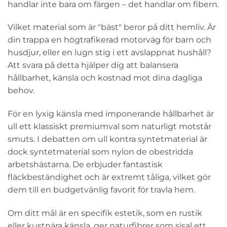
handlar inte bara om färgen – det handlar om fibern.
Vilket material som är "bäst" beror på ditt hemliv. Är
din trappa en högtrafikerad motorväg för barn och
husdjur, eller en lugn stig i ett avslappnat hushåll?
Att svara på detta hjälper dig att balansera
hållbarhet, känsla och kostnad mot dina dagliga
behov.
För en lyxig känsla med imponerande hållbarhet är
ull ett klassiskt premiumval som naturligt motstår
smuts. I debatten om ull kontra syntetmaterial är
dock syntetmaterial som nylon de obestridda
arbetshästarna. De erbjuder fantastisk
fläckbeständighet och är extremt tåliga, vilket gör
dem till en budgetvänlig favorit för travla hem.
Om ditt mål är en specifik estetik, som en rustik
eller kustnära känsla, ger naturfibrer som sisal ett