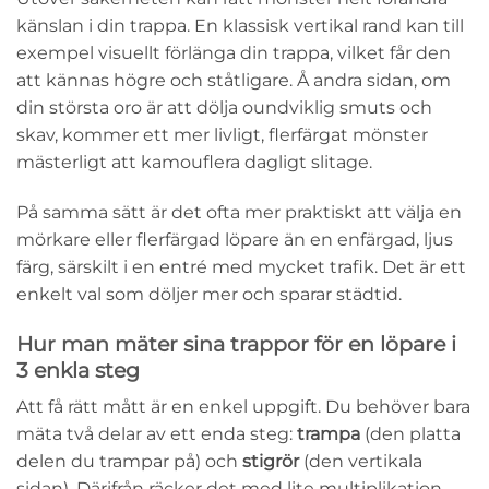
känslan i din trappa. En klassisk vertikal rand kan till
exempel visuellt förlänga din trappa, vilket får den
att kännas högre och ståtligare. Å andra sidan, om
din största oro är att dölja oundviklig smuts och
skav, kommer ett mer livligt, flerfärgat mönster
mästerligt att kamouflera dagligt slitage.
På samma sätt är det ofta mer praktiskt att välja en
mörkare eller flerfärgad löpare än en enfärgad, ljus
färg, särskilt i en entré med mycket trafik. Det är ett
enkelt val som döljer mer och sparar städtid.
Hur man mäter sina trappor för en löpare i
3 enkla steg
Att få rätt mått är en enkel uppgift. Du behöver bara
mäta två delar av ett enda steg:
trampa
(den platta
delen du trampar på) och
stigrör
(den vertikala
sidan). Därifrån räcker det med lite multiplikation.