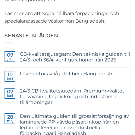
Läs mer om att köpa hållbara förpackningar och
specialanpassade väskor från Bangladesh.
SENASTE INLÄGGEN
CB-kvalitetsjutegarn: Den tekniska guiden till
09
juli
24/3- och 36/4-konfigurationer från 2026
Inga
kommentarer
Leverantör av rå jutefiber i Bangladesh
till
10
CB
juni
Inga
Grade
kommentarer
Jute
till
Yarn:
24/3 CB-kvalitetsjutegarn: Premiumkvalitet
02
Raw
The
Jute
juni
för vävning, förpackning och industriella
Technical
Fibre
2026
tillämpningar
Supplier
Guide
Bangladesh
Inga
to
kommentarer
24/3
Den ultimata guiden till grossistförsäljning av
till
28
and
24/3
36/4
maj
laminerade PP-vävda påsar: Inköp från en
CB
Configurations
ledande leverantör av industriella
Grade
Jute
förpackningar i Bangladesh