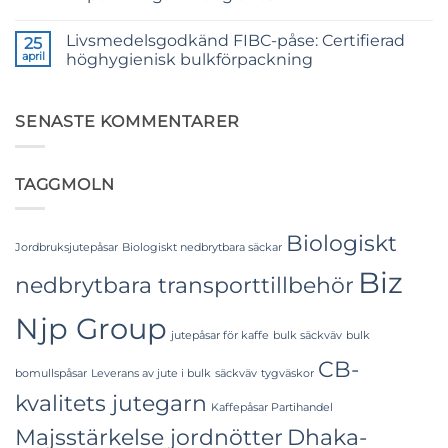
Yarn:
Premium
Inga
Quality
kommentarer
Livsmedelsgodkänd FIBC-påse: Certifierad
till
25
for
The
Weaving,
april
höghygienisk bulkförpackning
Ultimate
Packaging
Guide
and
Inga
to
Industrial
kommentarer
Laminated
till
Applications
PP
Food
SENASTE KOMMENTARER
Woven
Grade
Bags
FIBC
Wholesale:
Bag:
Sourcing
Certified
TAGGMOLN
from
High-
a
Hygiene
Premier
Bulk
Industrial
Packaging
Packaging
Biologiskt
Supplier
Jordbruksjutepåsar
Biologiskt nedbrytbara säckar
in
Biz
Bangladesh
nedbrytbara transporttillbehör
Njp Group
jutepåsar för kaffe
bulk säckväv
bulk
CB-
bomullspåsar
Leverans av jute i bulk
säckväv
tygväskor
kvalitets jutegarn
Kaffepåsar Partihandel
Majsstärkelse jordnötter
Dhaka-