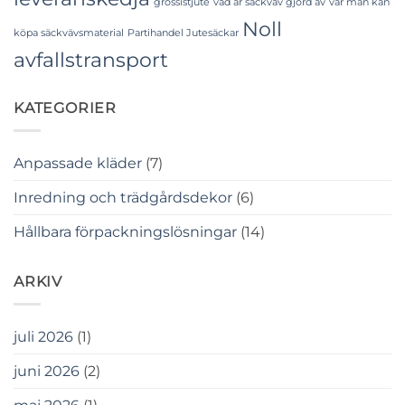
grossistjute
vad är säckväv gjord av
var man kan
Noll
köpa säckvävsmaterial
Partihandel Jutesäckar
avfallstransport
KATEGORIER
Anpassade kläder
(7)
Inredning och trädgårdsdekor
(6)
Hållbara förpackningslösningar
(14)
ARKIV
juli 2026
(1)
juni 2026
(2)