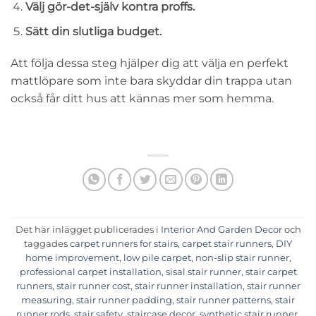
Välj gör-det-själv kontra proffs.
Sätt din slutliga budget.
Att följa dessa steg hjälper dig att välja en perfekt
mattlöpare som inte bara skyddar din trappa utan
också får ditt hus att kännas mer som hemma.
Det här inlägget publicerades i
Interior And Garden Decor
och
taggades
carpet runners for stairs
,
carpet stair runners
,
DIY
home improvement
,
low pile carpet
,
non-slip stair runner
,
professional carpet installation
,
sisal stair runner
,
stair carpet
runners
,
stair runner cost
,
stair runner installation
,
stair runner
measuring
,
stair runner padding
,
stair runner patterns
,
stair
runner rods
,
stair safety
,
staircase decor
,
synthetic stair runner
,