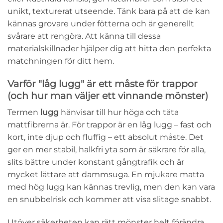
unikt, texturerat utseende. Tänk bara på att de kan
kännas grovare under fötterna och är generellt
svårare att rengöra. Att känna till dessa
materialskillnader hjälper dig att hitta den perfekta
matchningen för ditt hem.
Varför "låg lugg" är ett måste för trappor
(och hur man väljer ett vinnande mönster)
Termen
lugg
hänvisar till hur höga och täta
mattfibrerna är. För trappor är en låg lugg – fast och
kort, inte djup och fluffig – ett absolut måste. Det
ger en mer stabil, halkfri yta som är säkrare för alla,
slits bättre under konstant gångtrafik och är
mycket lättare att dammsuga. En mjukare matta
med hög lugg kan kännas trevlig, men den kan vara
en snubbelrisk och kommer att visa slitage snabbt.
Utöver säkerheten kan rätt mönster helt förändra