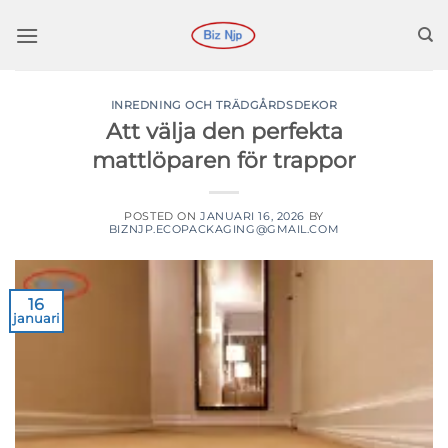
Hoppa
till
innehåll
INREDNING OCH TRÄDGÅRDSDEKOR
Att välja den perfekta
mattlöparen för trappor
POSTED ON
JANUARI 16, 2026
BY
BIZNJP.ECOPACKAGING@GMAIL.COM
16
januari