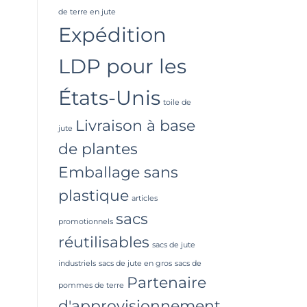
de terre en jute
Expédition
LDP pour les
États-Unis
toile de
Livraison à base
jute
de plantes
Emballage sans
plastique
articles
sacs
promotionnels
réutilisables
sacs de jute
industriels
sacs de jute en gros
sacs de
Partenaire
pommes de terre
d'approvisionnement