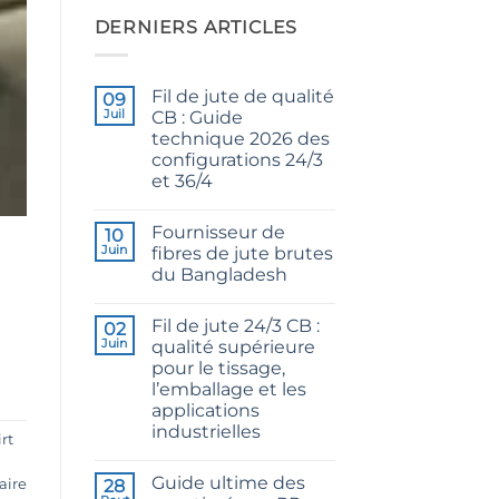
DERNIERS ARTICLES
Fil de jute de qualité
09
Juil
CB : Guide
technique 2026 des
configurations 24/3
et 36/4
Aucun
commentaire
Fournisseur de
sur
10
CB
Juin
fibres de jute brutes
Grade
du Bangladesh
Jute
Yarn:
Aucun
The
commentaire
Technical
Fil de jute 24/3 CB :
sur
02
2026
Raw
Juin
qualité supérieure
Guide
Jute
to
pour le tissage,
Fibre
24/3
Supplier
l’emballage et les
and
Bangladesh
36/4
applications
Configurations
industrielles
rt
Aucun
commentaire
Guide ultime des
sur
aire
28
24/3