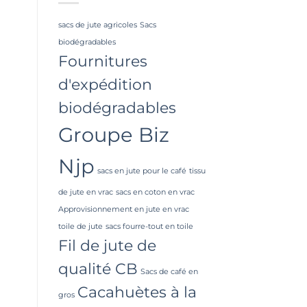
sacs de jute agricoles
Sacs
biodégradables
Fournitures
d'expédition
biodégradables
Groupe Biz
Njp
sacs en jute pour le café
tissu
de jute en vrac
sacs en coton en vrac
Approvisionnement en jute en vrac
toile de jute
sacs fourre-tout en toile
Fil de jute de
qualité CB
Sacs de café en
Cacahuètes à la
gros