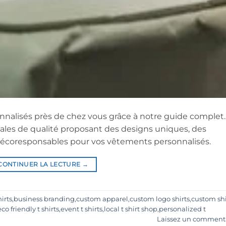
onnalisés près de chez vous grâce à notre guide complet.
ales de qualité proposant des designs uniques, des
s écoresponsables pour vos vêtements personnalisés.
CONTINUER LA LECTURE
→
hirts
,
business branding
,
custom apparel
,
custom logo shirts
,
custom shi
eco friendly t shirts
,
event t shirts
,
local t shirt shop
,
personalized t
Laissez un comment