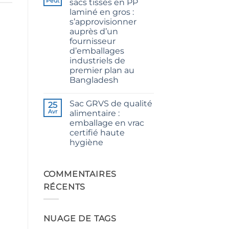
Peut
sacs tissés en PP
CB
laminé en gros :
Grade
Jute
s’approvisionner
Yarn:
auprès d’un
Premium
Quality
fournisseur
for
d’emballages
Weaving,
Packaging
industriels de
and
premier plan au
Industrial
Applications
Bangladesh
Aucun
commentaire
Sac GRVS de qualité
sur
25
The
Avr
alimentaire :
Ultimate
emballage en vrac
Guide
to
certifié haute
Laminated
hygiène
PP
Woven
Aucun
Bags
commentaire
Wholesale:
sur
Sourcing
Food
COMMENTAIRES
from
Grade
a
RÉCENTS
FIBC
Premier
Bag:
Industrial
Certified
Packaging
High-
Supplier
Hygiene
in
NUAGE DE TAGS
Bulk
Bangladesh
Packaging