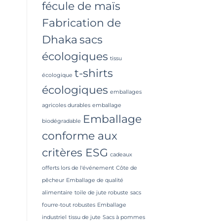
fécule de maïs
Fabrication de
Dhaka
sacs
écologiques
tissu
t-shirts
écologique
écologiques
emballages
agricoles durables
emballage
Emballage
biodégradable
conforme aux
critères ESG
cadeaux
offerts lors de l'événement
Côte de
pêcheur
Emballage de qualité
alimentaire
toile de jute robuste
sacs
fourre-tout robustes
Emballage
industriel
tissu de jute
Sacs à pommes