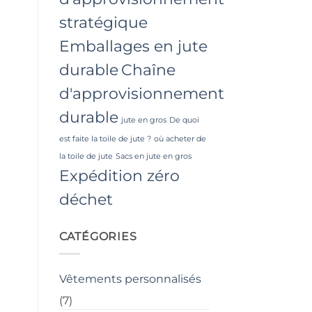
stratégique
Emballages en jute
durable
Chaîne
d'approvisionnement
durable
jute en gros
De quoi
est faite la toile de jute ?
où acheter de
la toile de jute
Sacs en jute en gros
Expédition zéro
déchet
CATÉGORIES
Vêtements personnalisés
(7)