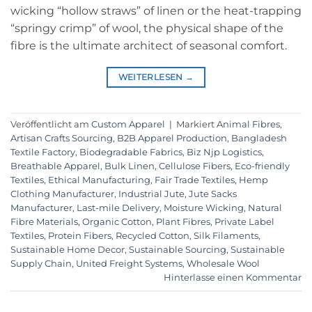
wicking “hollow straws” of linen or the heat-trapping
“springy crimp” of wool, the physical shape of the
fibre is the ultimate architect of seasonal comfort.
WEITERLESEN
→
Veröffentlicht am
Custom Apparel
|
Markiert
Animal Fibres
,
Artisan Crafts Sourcing
,
B2B Apparel Production
,
Bangladesh
Textile Factory
,
Biodegradable Fabrics
,
Biz Njp Logistics
,
Breathable Apparel
,
Bulk Linen
,
Cellulose Fibers
,
Eco-friendly
Textiles
,
Ethical Manufacturing
,
Fair Trade Textiles
,
Hemp
Clothing Manufacturer
,
Industrial Jute
,
Jute Sacks
Manufacturer
,
Last-mile Delivery
,
Moisture Wicking
,
Natural
Fibre Materials
,
Organic Cotton
,
Plant Fibres
,
Private Label
Textiles
,
Protein Fibers
,
Recycled Cotton
,
Silk Filaments
,
Sustainable Home Decor
,
Sustainable Sourcing
,
Sustainable
Supply Chain
,
United Freight Systems
,
Wholesale Wool
Hinterlasse einen Kommentar