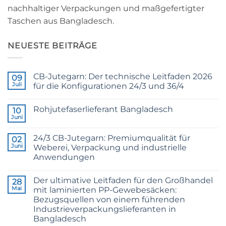
nachhaltiger Verpackungen und maßgefertigter
Taschen aus Bangladesch.
NEUESTE BEITRÄGE
CB-Jutegarn: Der technische Leitfaden 2026
09
Juli
für die Konfigurationen 24/3 und 36/4
Keine
Kommentare
Rohjutefaserlieferant Bangladesch
zu
10
CB
Juni
Keine
Grade
Kommentare
Jute
zu
Yarn:
24/3 CB-Jutegarn: Premiumqualität für
02
Raw
The
Jute
Juni
Weberei, Verpackung und industrielle
Technical
Fibre
2026
Anwendungen
Supplier
Guide
Bangladesh
Keine
to
Kommentare
24/3
Der ultimative Leitfaden für den Großhandel
zu
28
and
24/3
36/4
Mai
mit laminierten PP-Gewebesäcken:
CB
Configurations
Bezugsquellen von einem führenden
Grade
Jute
Industrieverpackungslieferanten in
Yarn:
Bangladesch
Premium