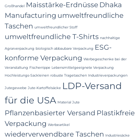
Maisstärke-Erdnüsse
Dhaka
Großhandel
Manufacturing
umweltfreundliche
Taschen
umweltfreundlicher Stoff
umweltfreundliche T-Shirts
nachhaltige
ESG-
Agrarverpackung
biologisch abbaubare Verpackung
konforme Verpackung
Werbegeschenke bei der
Veranstaltung
Fischerrippe
Lebensmittelgeeignete Verpackung
Hochleistungs-Sackleinen
robuste Tragetaschen
Industrieverpackungen
LDP-Versand
Jutegewebe
Jute-Kartoffelsäcke
für die USA
Material Jute
Pflanzenbasierter Versand
Plastikfreie
Verpackung
Werbeartikel
wiederverwendbare Taschen
Industriesäcke