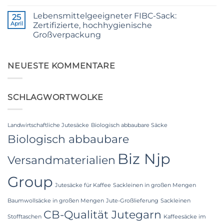
Quality
Keine
for
Kommentare
Weaving,
Lebensmittelgeeigneter FIBC-Sack:
zu
25
Packaging
The
April
Zertifizierte, hochhygienische
and
Ultimate
Industrial
Großverpackung
Guide
Applications
to
Keine
Laminated
Kommentare
PP
zu
Woven
Food
NEUESTE KOMMENTARE
Bags
Grade
Wholesale:
FIBC
Sourcing
Bag:
from
Certified
a
SCHLAGWORTWOLKE
High-
Premier
Hygiene
Industrial
Bulk
Packaging
Packaging
Supplier
Landwirtschaftliche Jutesäcke
Biologisch abbaubare Säcke
in
Bangladesh
Biologisch abbaubare
Biz Njp
Versandmaterialien
Group
Jutesäcke für Kaffee
Sackleinen in großen Mengen
Baumwollsäcke in großen Mengen
Jute-Großlieferung
Sackleinen
CB-Qualität Jutegarn
Stofftaschen
Kaffeesäcke im