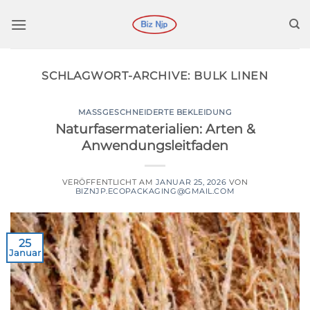
Zum
Inhalt
springen
SCHLAGWORT-ARCHIVE:
BULK LINEN
MASSGESCHNEIDERTE BEKLEIDUNG
Naturfasermaterialien: Arten &
Anwendungsleitfaden
VERÖFFENTLICHT AM
JANUAR 25, 2026
VON
BIZNJP.ECOPACKAGING@GMAIL.COM
25
Januar