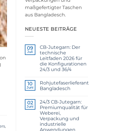
Verpackungen und
maßgefertigter Taschen
aus Bangladesch.
NEUESTE BEITRÄGE
CB-Jutegarn: Der
09
Juli
technische
ion
Leitfaden 2026 für
die Konfigurationen
l
24/3 und 36/4
Keine
Kommentare
Rohjutefaserlieferant
zu
10
CB
Juni
Bangladesch
Grade
Jute
Keine
Yarn:
Kommentare
24/3 CB-Jutegarn:
The
zu
02
Technical
Raw
Juni
Premiumqualität für
2026
Jute
Weberei,
Guide
Fibre
to
Supplier
Verpackung und
24/3
Bangladesh
industrielle
and
ers
,
36/4
Anwendungen