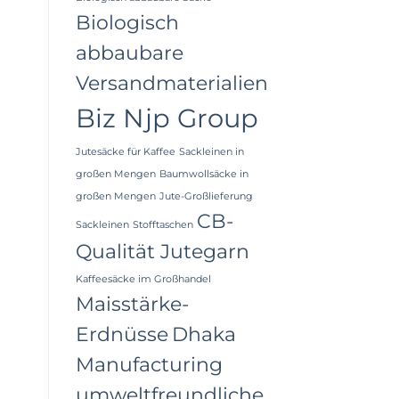
Biologisch
abbaubare
Versandmaterialien
Biz Njp Group
Jutesäcke für Kaffee
Sackleinen in
großen Mengen
Baumwollsäcke in
großen Mengen
Jute-Großlieferung
CB-
Sackleinen
Stofftaschen
Qualität Jutegarn
Kaffeesäcke im Großhandel
Maisstärke-
Erdnüsse
Dhaka
Manufacturing
umweltfreundliche