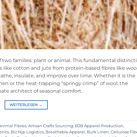
f two families: plant or animal. This fundamental distinct
 like cotton and jute from protein-based fibres like woo
eathe, insulate, and improve over time. Whether it is the
nen or the heat-trapping “springy crimp” of wool, the
mate architect of seasonal comfort.
WEITERLESEN
→
Animal Fibres
,
Artisan Crafts Sourcing
,
B2B Apparel Production
,
brics
,
Biz Njp Logistics
,
Breathable Apparel
,
Bulk Linen
,
Cellulose Fib