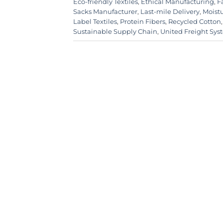
Eco-friendly Textiles
,
Ethical Manufacturing
,
F
Sacks Manufacturer
,
Last-mile Delivery
,
Moist
Label Textiles
,
Protein Fibers
,
Recycled Cotton
Sustainable Supply Chain
,
United Freight Sys