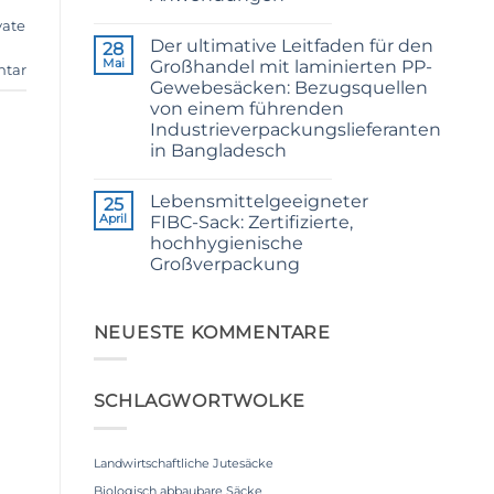
Configurations
Keine
vate
Kommentare
Der ultimative Leitfaden für den
zu
28
24/3
Mai
Großhandel mit laminierten PP-
ntar
CB
Gewebesäcken: Bezugsquellen
Grade
Jute
von einem führenden
Yarn:
Industrieverpackungslieferanten
Premium
Quality
in Bangladesch
for
Keine
Weaving,
Kommentare
Packaging
Lebensmittelgeeigneter
zu
25
and
The
Industrial
April
FIBC-Sack: Zertifizierte,
Ultimate
Applications
hochhygienische
Guide
to
Großverpackung
Laminated
PP
Keine
Woven
Kommentare
zu
Bags
Food
NEUESTE KOMMENTARE
Wholesale:
Grade
Sourcing
FIBC
from
Bag:
a
Certified
Premier
SCHLAGWORTWOLKE
High-
Industrial
Hygiene
Packaging
Bulk
Supplier
Packaging
in
Bangladesh
Landwirtschaftliche Jutesäcke
Biologisch abbaubare Säcke