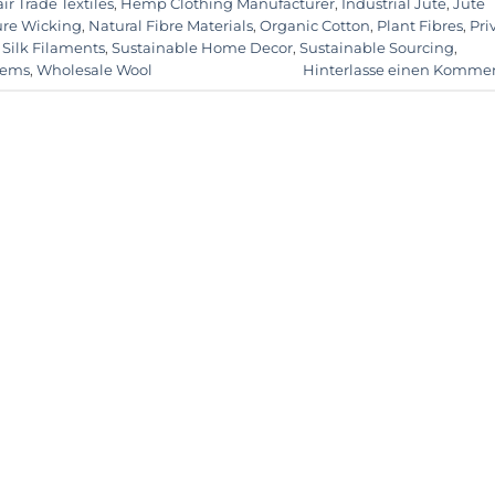
air Trade Textiles
,
Hemp Clothing Manufacturer
,
Industrial Jute
,
Jute
ure Wicking
,
Natural Fibre Materials
,
Organic Cotton
,
Plant Fibres
,
Pri
,
Silk Filaments
,
Sustainable Home Decor
,
Sustainable Sourcing
,
tems
,
Wholesale Wool
Hinterlasse einen Komme