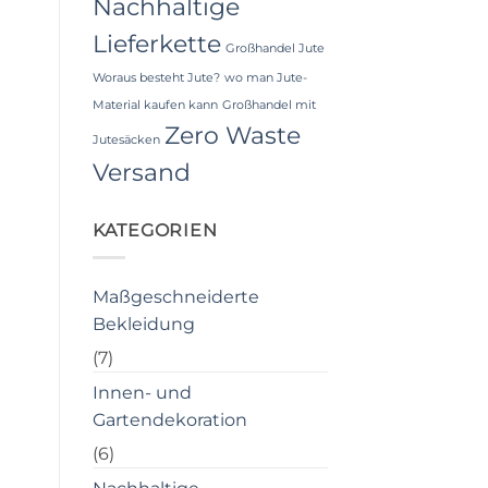
Nachhaltige
Lieferkette
Großhandel Jute
Woraus besteht Jute?
wo man Jute-
Material kaufen kann
Großhandel mit
Zero Waste
Jutesäcken
Versand
KATEGORIEN
Maßgeschneiderte
Bekleidung
(7)
Innen- und
Gartendekoration
(6)