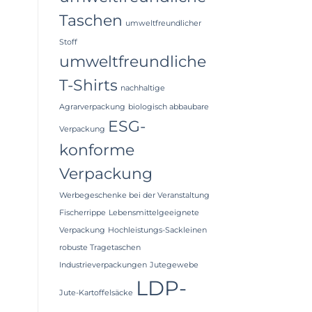
Taschen
umweltfreundlicher
Stoff
umweltfreundliche
T-Shirts
nachhaltige
Agrarverpackung
biologisch abbaubare
ESG-
Verpackung
konforme
Verpackung
Werbegeschenke bei der Veranstaltung
Fischerrippe
Lebensmittelgeeignete
Verpackung
Hochleistungs-Sackleinen
robuste Tragetaschen
Industrieverpackungen
Jutegewebe
LDP-
Jute-Kartoffelsäcke