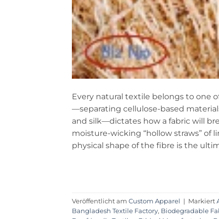
Every natural textile belongs to one o
—separating cellulose-based materials
and silk—dictates how a fabric will br
moisture-wicking “hollow straws” of li
physical shape of the fibre is the ulti
Veröffentlicht am
Custom Apparel
|
Markiert
Bangladesh Textile Factory
,
Biodegradable Fa