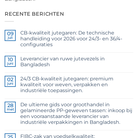
RECENTE BERICHTEN
CB-kwaliteit jutegaren: De technische
09
juli
handleiding voor 2026 voor 24/3- en 36/4-
configuraties
Geen
reacties
Leverancier van ruwe jutevezels in
op
10
CB
juni
Bangladesh
Grade
Jute
Geen
Yarn:
reacties
24/3 CB-kwaliteit jutegaren: premium
The
op
02
Technical
Raw
juni
kwaliteit voor weven, verpakken en
2026
Jute
industriële toepassingen.
Guide
Fibre
to
Supplier
Geen
24/3
Bangladesh
reacties
and
De ultieme gids voor groothandel in
op
28
36/4
24/3
met
gelamineerde PP-geweven tassen: inkoop bij
Configurations
CB
een vooraanstaande leverancier van
Grade
Jute
industriële verpakkingen in Bangladesh.
Yarn:
Premium
Geen
Quality
reacties
FIBC-zak van voedselkwaliteit:
op
25
for