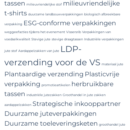
tassen
milieuvriendelijke
milieuvriendelijke stof
t-shirts
duurzame landbouwverpakkingen
biologisch afbreekbare
ESG-conforme verpakkingen
verpakking
weggeefacties tijdens het evenement
Vissersrib
Verpakkingen van
voedselkwaliteit
Stevige jute
stevige draagtassen
Industriële verpakkingen
LDP-
jute stof
Aardappelzakken van jute
verzending voor de VS
materiaal jute
Plantaardige verzending
Plasticvrije
verpakking
herbruikbare
promotieartikelen
tassen
industriële jutezakken
Groothandel in jute zakken
Strategische inkooppartner
aardappelzakken
Duurzame juteverpakkingen
Duurzame toeleveringsketen
groothandel jute