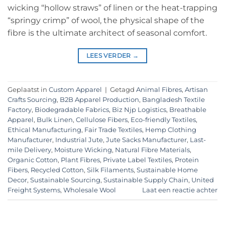
wicking “hollow straws” of linen or the heat-trapping
“springy crimp” of wool, the physical shape of the
fibre is the ultimate architect of seasonal comfort.
LEES VERDER
→
Geplaatst in
Custom Apparel
|
Getagd
Animal Fibres
,
Artisan
Crafts Sourcing
,
B2B Apparel Production
,
Bangladesh Textile
Factory
,
Biodegradable Fabrics
,
Biz Njp Logistics
,
Breathable
Apparel
,
Bulk Linen
,
Cellulose Fibers
,
Eco-friendly Textiles
,
Ethical Manufacturing
,
Fair Trade Textiles
,
Hemp Clothing
Manufacturer
,
Industrial Jute
,
Jute Sacks Manufacturer
,
Last-
mile Delivery
,
Moisture Wicking
,
Natural Fibre Materials
,
Organic Cotton
,
Plant Fibres
,
Private Label Textiles
,
Protein
Fibers
,
Recycled Cotton
,
Silk Filaments
,
Sustainable Home
Decor
,
Sustainable Sourcing
,
Sustainable Supply Chain
,
United
Freight Systems
,
Wholesale Wool
Laat een reactie achter