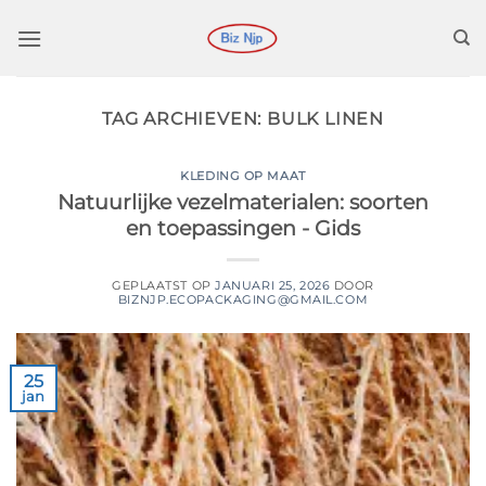
Ga
naar
inhoud
TAG ARCHIEVEN:
BULK LINEN
KLEDING OP MAAT
Natuurlijke vezelmaterialen: soorten
en toepassingen - Gids
GEPLAATST OP
JANUARI 25, 2026
DOOR
BIZNJP.ECOPACKAGING@GMAIL.COM
25
jan