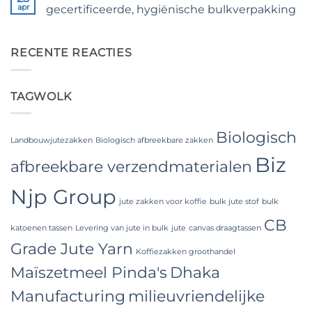
The
Weaving,
apr
gecertificeerde, hygiënische bulkverpakking
Ultimate
Packaging
Guide
and
Geen
to
Industrial
reacties
Laminated
op
Applications
PP
Food
RECENTE REACTIES
Woven
Grade
Bags
FIBC
Wholesale:
Bag:
Sourcing
Certified
TAGWOLK
from
High-
a
Hygiene
Premier
Bulk
Industrial
Packaging
Packaging
Biologisch
Supplier
Landbouwjutezakken
Biologisch afbreekbare zakken
in
Biz
Bangladesh
afbreekbare verzendmaterialen
Njp Group
jute zakken voor koffie
bulk jute stof
bulk
CB
katoenen tassen
Levering van jute in bulk
jute
canvas draagtassen
Grade Jute Yarn
Koffiezakken groothandel
Maïszetmeel Pinda's
Dhaka
Manufacturing
milieuvriendelijke