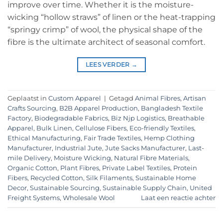
improve over time. Whether it is the moisture-
wicking “hollow straws” of linen or the heat-trapping
“springy crimp” of wool, the physical shape of the
fibre is the ultimate architect of seasonal comfort.
LEES VERDER
→
Geplaatst in
Custom Apparel
|
Getagd
Animal Fibres
,
Artisan
Crafts Sourcing
,
B2B Apparel Production
,
Bangladesh Textile
Factory
,
Biodegradable Fabrics
,
Biz Njp Logistics
,
Breathable
Apparel
,
Bulk Linen
,
Cellulose Fibers
,
Eco-friendly Textiles
,
Ethical Manufacturing
,
Fair Trade Textiles
,
Hemp Clothing
Manufacturer
,
Industrial Jute
,
Jute Sacks Manufacturer
,
Last-
mile Delivery
,
Moisture Wicking
,
Natural Fibre Materials
,
Organic Cotton
,
Plant Fibres
,
Private Label Textiles
,
Protein
Fibers
,
Recycled Cotton
,
Silk Filaments
,
Sustainable Home
Decor
,
Sustainable Sourcing
,
Sustainable Supply Chain
,
United
Freight Systems
,
Wholesale Wool
Laat een reactie achter