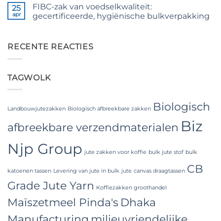
Quality
reacties
FIBC-zak van voedselkwaliteit:
op
25
for
The
Weaving,
apr
gecertificeerde, hygiënische bulkverpakking
Ultimate
Packaging
Guide
and
Geen
to
Industrial
reacties
Laminated
op
Applications
PP
Food
RECENTE REACTIES
Woven
Grade
Bags
FIBC
Wholesale:
Bag:
Sourcing
Certified
TAGWOLK
from
High-
a
Hygiene
Premier
Bulk
Industrial
Packaging
Packaging
Biologisch
Supplier
Landbouwjutezakken
Biologisch afbreekbare zakken
in
Biz
Bangladesh
afbreekbare verzendmaterialen
Njp Group
jute zakken voor koffie
bulk jute stof
bulk
CB
katoenen tassen
Levering van jute in bulk
jute
canvas draagtassen
Grade Jute Yarn
Koffiezakken groothandel
Maïszetmeel Pinda's
Dhaka
Manufacturing
milieuvriendelijke