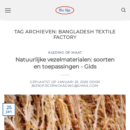
Ga
naar
inhoud
TAG ARCHIEVEN:
BANGLADESH TEXTILE
FACTORY
KLEDING OP MAAT
Natuurlijke vezelmaterialen: soorten
en toepassingen - Gids
GEPLAATST OP
JANUARI 25, 2026
DOOR
BIZNJP.ECOPACKAGING@GMAIL.COM
25
jan