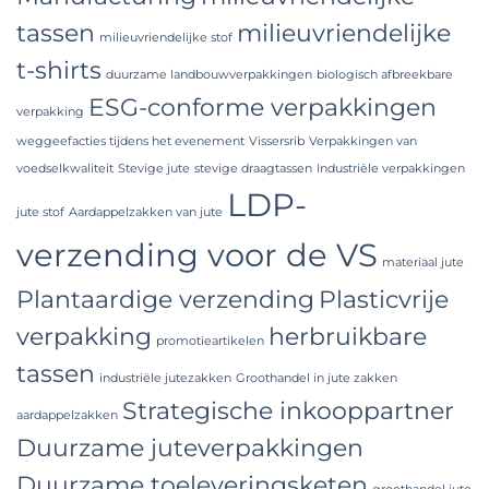
tassen
milieuvriendelijke
milieuvriendelijke stof
t-shirts
duurzame landbouwverpakkingen
biologisch afbreekbare
ESG-conforme verpakkingen
verpakking
weggeefacties tijdens het evenement
Vissersrib
Verpakkingen van
voedselkwaliteit
Stevige jute
stevige draagtassen
Industriële verpakkingen
LDP-
jute stof
Aardappelzakken van jute
verzending voor de VS
materiaal jute
Plantaardige verzending
Plasticvrije
verpakking
herbruikbare
promotieartikelen
tassen
industriële jutezakken
Groothandel in jute zakken
Strategische inkooppartner
aardappelzakken
Duurzame juteverpakkingen
Duurzame toeleveringsketen