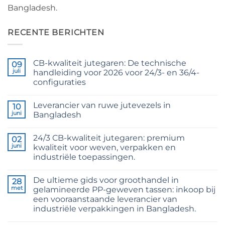
Bangladesh.
RECENTE BERICHTEN
CB-kwaliteit jutegaren: De technische
09
juli
handleiding voor 2026 voor 24/3- en 36/4-
configuraties
Geen
reacties
Leverancier van ruwe jutevezels in
op
10
CB
juni
Bangladesh
Grade
Jute
Geen
Yarn:
reacties
24/3 CB-kwaliteit jutegaren: premium
The
op
02
Technical
Raw
juni
kwaliteit voor weven, verpakken en
2026
Jute
industriële toepassingen.
Guide
Fibre
to
Supplier
Geen
24/3
Bangladesh
reacties
and
De ultieme gids voor groothandel in
op
28
36/4
24/3
met
gelamineerde PP-geweven tassen: inkoop bij
Configurations
CB
een vooraanstaande leverancier van
Grade
Jute
industriële verpakkingen in Bangladesh.
Yarn:
Premium
Geen