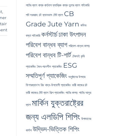
পাটের ব্যাগ
বাল্ক বার্ল্যাপ ফ্যাব্রিক
বাল্ক তুলার ব্যাগ
পাইকারি
t
,
CB
পাট সরবরাহ
চট
ক্যানভাস টোট ব্যাগ
nner
Grade Jute Yarn
tair
কফির
ent
কর্নস্টার্চ
ঢাকা উৎপাদন
বস্তা পাইকারি
পরিবেশ বান্ধব ব্যাগ
পরিবেশ-বান্ধব কাপড়
পরিবেশ বান্ধব টি-শার্ট
টেকসই কৃষি
ESG
প্যাকেজিং
জৈব-পচনশীল প্যাকেজিং
সম্মতিপূর্ণ প্যাকেজিং
অনুষ্ঠানের উপহার
ফিশারম্যান'স রিব
খাদ্য-উপযোগী প্যাকেজিং
ভারী কাজের চট
ভারী কাজের টোট ব্যাগ
শিল্প প্যাকেজিং
পাটের কাপড়
পাটের আলুর
মার্কিন যুক্তরাষ্ট্রের
ব্যাগ
জন্য এলডিপি শিপিং
উপাদানের
উদ্ভিদ-ভিত্তিক শিপিং
বার্লাপ