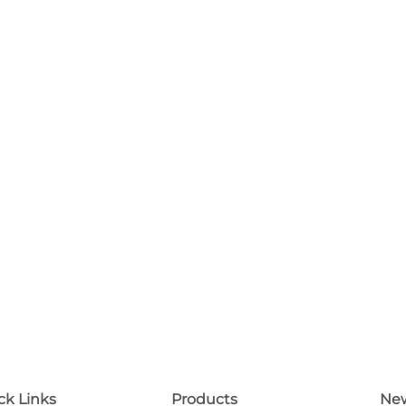
ck Links
Products
New