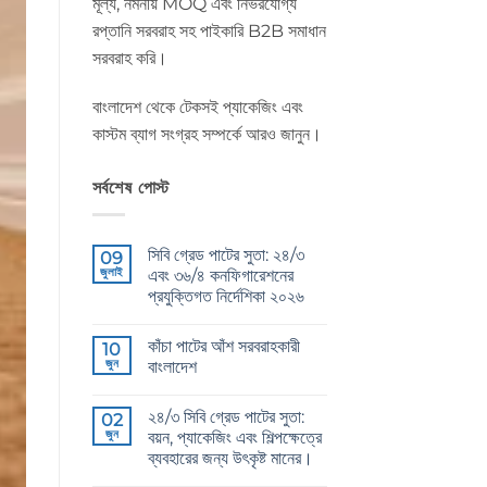
মূল্য, নমনীয় MOQ এবং নির্ভরযোগ্য
রপ্তানি সরবরাহ সহ পাইকারি B2B সমাধান
সরবরাহ করি।
বাংলাদেশ থেকে টেকসই প্যাকেজিং এবং
কাস্টম ব্যাগ সংগ্রহ সম্পর্কে আরও জানুন।
সর্বশেষ পোস্ট
সিবি গ্রেড পাটের সুতা: ২৪/৩
09
জুলাই
এবং ৩৬/৪ কনফিগারেশনের
প্রযুক্তিগত নির্দেশিকা ২০২৬
CB
কোন
Grade
মন্তব্য
কাঁচা পাটের আঁশ সরবরাহকারী
Jute
10
নেই
Yarn:
জুন
বাংলাদেশ
The
Technical
Raw
কোন
2026
Jute
মন্তব্য
২৪/৩ সিবি গ্রেড পাটের সুতা:
Guide
Fibre
02
নেই
to
Supplier
জুন
বয়ন, প্যাকেজিং এবং শিল্পক্ষেত্রে
24/3
Bangladesh
ব্যবহারের জন্য উৎকৃষ্ট মানের।
and
এ
36/4
24/3
কোন
Configurations