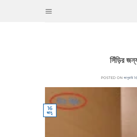
কন্টেন্টে
চলে
যান
সিঁড়ির জন্
POSTED ON
জানুয়ারি 
16
জানু.