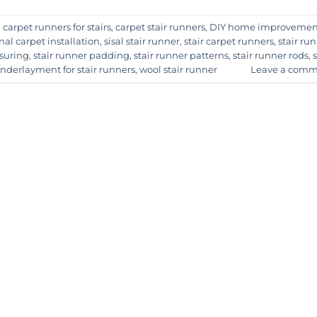
d
carpet runners for stairs
,
carpet stair runners
,
DIY home improvemen
nal carpet installation
,
sisal stair runner
,
stair carpet runners
,
stair ru
suring
,
stair runner padding
,
stair runner patterns
,
stair runner rods
,
s
nderlayment for stair runners
,
wool stair runner
Leave a comm