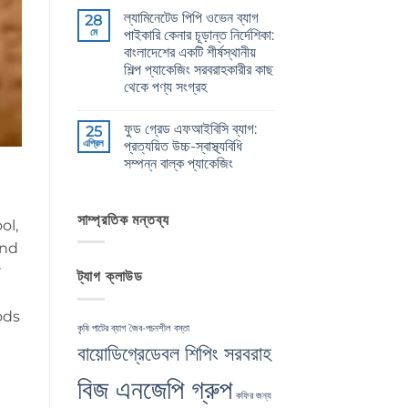
CB
মন্তব্য
এ
ল্যামিনেটেড পিপি ওভেন ব্যাগ
Grade
28
নেই
Jute
মে
পাইকারি কেনার চূড়ান্ত নির্দেশিকা:
Yarn:
বাংলাদেশের একটি শীর্ষস্থানীয়
Premium
Quality
শিল্প প্যাকেজিং সরবরাহকারীর কাছ
for
থেকে পণ্য সংগ্রহ
Weaving,
Packaging
The
কোন
and
Ultimate
মন্তব্য
Industrial
ফুড গ্রেড এফআইবিসি ব্যাগ:
Guide
25
নেই
Applications
to
এপ্রিল
প্রত্যয়িত উচ্চ-স্বাস্থ্যবিধি
এ
Laminated
সম্পন্ন বাল্ক প্যাকেজিং
PP
Woven
Food
কোন
Bags
Grade
মন্তব্য
Wholesale:
FIBC
নেই
Sourcing
Bag:
সাম্প্রতিক মন্তব্য
from
ol,
Certified
a
High-
and
Premier
Hygiene
Industrial
Bulk
r
Packaging
ট্যাগ ক্লাউড
Packaging
Supplier
এ
in
Bangladesh
ods
এ
কৃষি পাটের ব্যাগ
জৈব-পচনশীল বস্তা
বায়োডিগ্রেডেবল শিপিং সরবরাহ
বিজ এনজেপি গ্রুপ
কফির জন্য