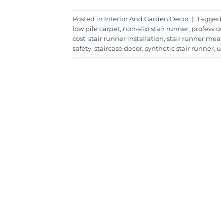
Posted in
Interior And Garden Decor
|
Tagge
low pile carpet
,
non-slip stair runner
,
professio
cost
,
stair runner installation
,
stair runner mea
safety
,
staircase decor
,
synthetic stair runner
,
u