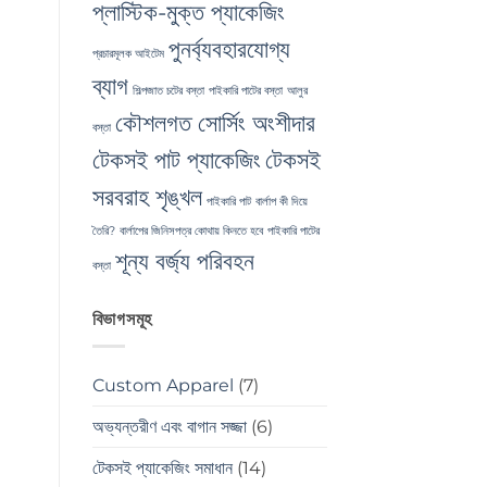
প্লাস্টিক-মুক্ত প্যাকেজিং
পুনর্ব্যবহারযোগ্য
প্রচারমূলক আইটেম
ব্যাগ
শিল্পজাত চটের বস্তা
পাইকারি পাটের বস্তা
আলুর
কৌশলগত সোর্সিং অংশীদার
বস্তা
টেকসই পাট প্যাকেজিং
টেকসই
সরবরাহ শৃঙ্খল
পাইকারি পাট
বার্লাপ কী দিয়ে
তৈরি?
বার্লাপের জিনিসপত্র কোথায় কিনতে হবে
পাইকারি পাটের
শূন্য বর্জ্য পরিবহন
বস্তা
বিভাগসমূহ
Custom Apparel
(7)
অভ্যন্তরীণ এবং বাগান সজ্জা
(6)
টেকসই প্যাকেজিং সমাধান
(14)