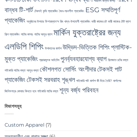
পরিবেশ-বান্ধব কাপড়
বান্ধব টি-শার্ট
ESG সম্মতিপূর্ণ
টেকসই কৃষি প্যাকেজিং
জৈব-পচনশীল প্যাকেজিং
প্যাকেজিং
অনুষ্ঠানের উপহার
ফিশারম্যান'স রিব
খাদ্য-উপযোগী প্যাকেজিং
ভারী কাজের চট
ভারী কাজের টোট ব্যাগ
মার্কিন যুক্তরাষ্ট্রের জন্য
শিল্প প্যাকেজিং
পাটের কাপড়
পাটের আলুর ব্যাগ
এলডিপি শিপিং
উদ্ভিদ-ভিত্তিক শিপিং
প্লাস্টিক-
উপাদানের বার্লাপ
মুক্ত প্যাকেজিং
পুনর্ব্যবহারযোগ্য ব্যাগ
প্রচারমূলক আইটেম
শিল্পজাত চটের বস্তা
কৌশলগত সোর্সিং অংশীদার
টেকসই পাট
পাইকারি পাটের বস্তা
আলুর বস্তা
প্যাকেজিং
টেকসই সরবরাহ শৃঙ্খল
পাইকারি পাট
বার্লাপ কী দিয়ে তৈরি?
বার্লাপের
শূন্য বর্জ্য পরিবহন
জিনিসপত্র কোথায় কিনতে হবে
পাইকারি পাটের বস্তা
বিভাগসমূহ
Custom Apparel
(7)
অভ্যন্তরীণ এবং বাগান সজ্জা
(6)