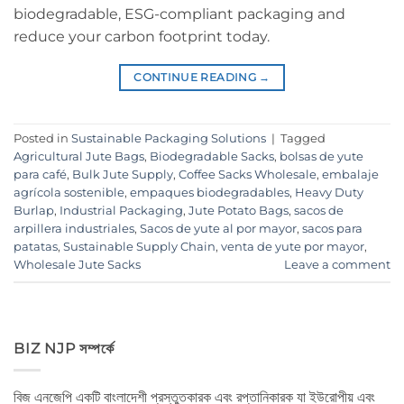
biodegradable, ESG-compliant packaging and
reduce your carbon footprint today.
CONTINUE READING
→
Posted in
Sustainable Packaging Solutions
|
Tagged
Agricultural Jute Bags
,
Biodegradable Sacks
,
bolsas de yute
para café
,
Bulk Jute Supply
,
Coffee Sacks Wholesale
,
embalaje
agrícola sostenible
,
empaques biodegradables
,
Heavy Duty
Burlap
,
Industrial Packaging
,
Jute Potato Bags
,
sacos de
arpillera industriales
,
Sacos de yute al por mayor
,
sacos para
patatas
,
Sustainable Supply Chain
,
venta de yute por mayor
,
Wholesale Jute Sacks
Leave a comment
BIZ NJP সম্পর্কে
বিজ এনজেপি একটি বাংলাদেশী প্রস্তুতকারক এবং রপ্তানিকারক যা ইউরোপীয় এবং