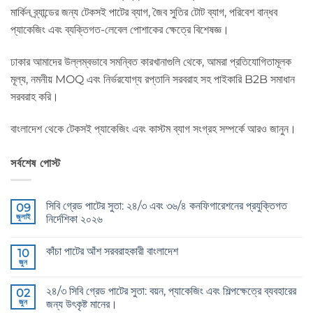
মার্কিন ব্র্যান্ডের জন্য টেকসই পাটের ব্যাগ, জৈব সুতির টোট ব্যাগ, পরিবেশ বান্ধব
প্যাকেজিং এবং ব্যক্তিগত-লেবেল পোশাকের ক্ষেত্রে বিশেষজ্ঞ।
ঢাকার আমাদের উল্লম্বভাবে সমন্বিত কারখানাগুলি থেকে, আমরা প্রতিযোগিতামূলক
মূল্য, নমনীয় MOQ এবং নির্ভরযোগ্য রপ্তানি সরবরাহ সহ পাইকারি B2B সমাধান
সরবরাহ করি।
বাংলাদেশ থেকে টেকসই প্যাকেজিং এবং কাস্টম ব্যাগ সংগ্রহ সম্পর্কে আরও জানুন।
সর্বশেষ পোস্ট
সিবি গ্রেড পাটের সুতা: ২৪/৩ এবং ৩৬/৪ কনফিগারেশনের প্রযুক্তিগত
09
জুলাই
নির্দেশিকা ২০২৬
CB
কোন
Grade
মন্তব্য
কাঁচা পাটের আঁশ সরবরাহকারী বাংলাদেশ
Jute
10
নেই
Yarn:
জুন
Raw
কোন
The
Jute
মন্তব্য
Technical
Fibre
নেই
2026
২৪/৩ সিবি গ্রেড পাটের সুতা: বয়ন, প্যাকেজিং এবং শিল্পক্ষেত্রে ব্যবহারের
02
Supplier
Guide
Bangladesh
জুন
জন্য উৎকৃষ্ট মানের।
to
এ