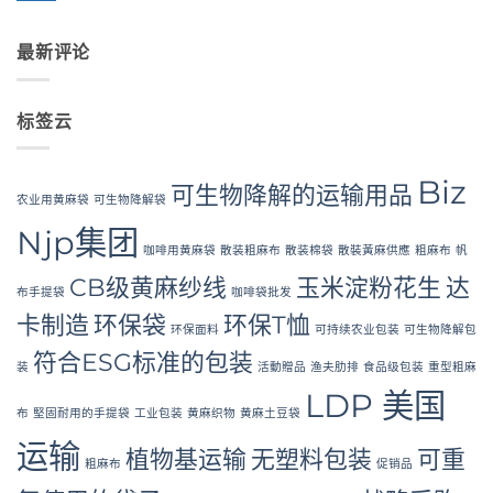
Packaging
Laminated
Grade
评
and
PP
FIBC
论
Industrial
Woven
Bag:
Applications
Bags
最新评论
Certified
Wholesale:
High-
Sourcing
Hygiene
from
Bulk
a
Packaging
Premier
标签云
Industrial
Packaging
Supplier
in
Biz
Bangladesh
可生物降解的运输用品
农业用黄麻袋
可生物降解袋
Njp集团
咖啡用黄麻袋
散装粗麻布
散装棉袋
散裝黃麻供應
粗麻布
帆
CB级黄麻纱线
玉米淀粉花生
达
布手提袋
咖啡袋批发
卡制造
环保袋
环保T恤
环保面料
可持续农业包装
可生物降解包
符合ESG标准的包装
装
活動贈品
渔夫肋排
食品级包装
重型粗麻
LDP 美国
布
堅固耐用的手提袋
工业包装
黄麻织物
黄麻土豆袋
运输
植物基运输
无塑料包装
可重
粗麻布
促销品