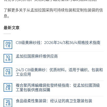
了解更多关于从孟加拉国采购可持续包装和定制包装袋的信
息。
最新文章
CB级黄麻纱线：2026年24/3和36/4规格技术指南
09
7 月
CB
无
Grade
评
Jute
论
孟加拉国原麻纤维供应商
10
Yarn:
The
6 月
Raw
无
Technical
Jute
评
2026
Fibre
论
Guide
24/3 CB级黄麻纱：优质材料，适用于编织、包装和
02
Supplier
to
Bangladesh
6 月
工业应用
24/3
and
24/3
无
36/4
CB
评
Configurations
複合聚丙烯編織袋批發終極指南：從孟加拉國頂級
Grade
28
论
Jute
5 月
工業包裝供應商採購
Yarn:
Premium
The
无
Quality
Ultimate
评
食品级柔性集装袋：经认证的高卫生散装包装
for
Guide
25
论
Weaving,
to
4 月
Food
无