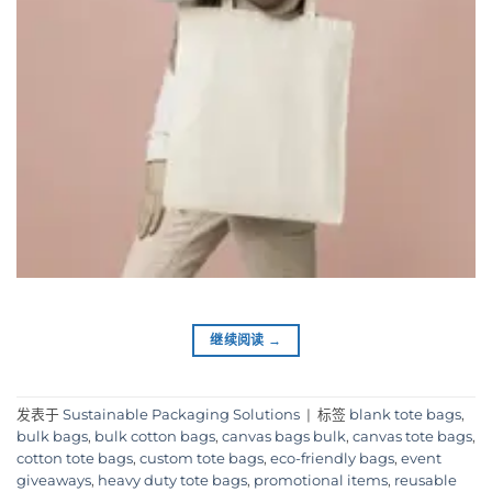
继续阅读
→
发表于
Sustainable Packaging Solutions
|
标签
blank tote bags
,
bulk bags
,
bulk cotton bags
,
canvas bags bulk
,
canvas tote bags
,
cotton tote bags
,
custom tote bags
,
eco-friendly bags
,
event
giveaways
,
heavy duty tote bags
,
promotional items
,
reusable