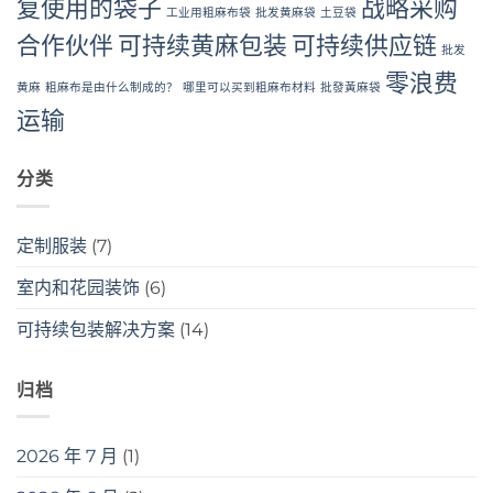
复使用的袋子
战略采购
工业用粗麻布袋
批发黄麻袋
土豆袋
合作伙伴
可持续黄麻包装
可持续供应链
批发
零浪费
黄麻
粗麻布是由什么制成的？
哪里可以买到粗麻布材料
批發黃麻袋
运输
分类
定制服装
(7)
室内和花园装饰
(6)
可持续包装解决方案
(14)
归档
2026 年 7 月
(1)