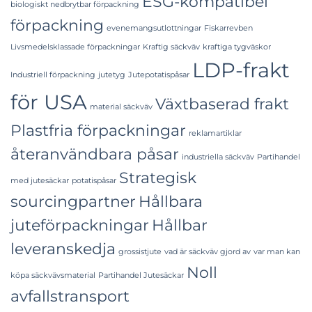
ESG-kompatibel
biologiskt nedbrytbar förpackning
förpackning
evenemangsutlottningar
Fiskarrevben
Livsmedelsklassade förpackningar
Kraftig säckväv
kraftiga tygväskor
LDP-frakt
Industriell förpackning
jutetyg
Jutepotatispåsar
för USA
Växtbaserad frakt
material säckväv
Plastfria förpackningar
reklamartiklar
återanvändbara påsar
industriella säckväv
Partihandel
Strategisk
med jutesäckar
potatispåsar
sourcingpartner
Hållbara
juteförpackningar
Hållbar
leveranskedja
grossistjute
vad är säckväv gjord av
var man kan
Noll
köpa säckvävsmaterial
Partihandel Jutesäckar
avfallstransport