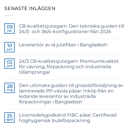
SENASTE INLÄGGEN
CB-kvalitetsjutegarn: Den tekniska guiden till
09
juli
24/3- och 36/4-konfigurationer från 2026
Inga
kommentarer
Leverantör av rå jutefiber i Bangladesh
till
10
CB
juni
Inga
Grade
kommentarer
Jute
till
Yarn:
24/3 CB-kvalitetsjutegarn: Premiumkvalitet
02
Raw
The
Jute
juni
för vävning, förpackning och industriella
Technical
Fibre
2026
tillämpningar
Supplier
Guide
Bangladesh
Inga
to
kommentarer
24/3
Den ultimata guiden till grossistförsäljning av
till
28
and
24/3
36/4
maj
laminerade PP-vävda påsar: Inköp från en
CB
Configurations
ledande leverantör av industriella
Grade
Jute
förpackningar i Bangladesh
Yarn:
Premium
Inga
Quality
kommentarer
Livsmedelsgodkänd FIBC-påse: Certifierad
till
25
for
The
Weaving,
april
höghygienisk bulkförpackning
Ultimate
Packaging
Guide
and
Inga