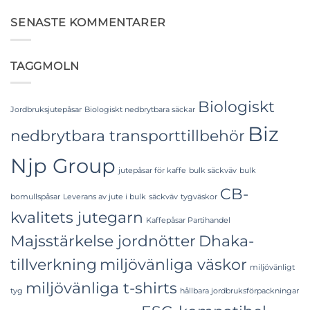
to
Industrial
kommentarer
Laminated
till
Applications
PP
Food
SENASTE KOMMENTARER
Woven
Grade
Bags
FIBC
Wholesale:
Bag:
Sourcing
Certified
TAGGMOLN
from
High-
a
Hygiene
Premier
Bulk
Industrial
Packaging
Packaging
Biologiskt
Supplier
Jordbruksjutepåsar
Biologiskt nedbrytbara säckar
in
Biz
Bangladesh
nedbrytbara transporttillbehör
Njp Group
jutepåsar för kaffe
bulk säckväv
bulk
CB-
bomullspåsar
Leverans av jute i bulk
säckväv
tygväskor
kvalitets jutegarn
Kaffepåsar Partihandel
Majsstärkelse jordnötter
Dhaka-
tillverkning
miljövänliga väskor
miljövänligt
miljövänliga t-shirts
tyg
hållbara jordbruksförpackningar