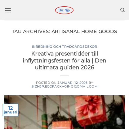
Hoppa
till
innehåll
TAG ARCHIVES:
ARTISANAL HOME GOODS
INREDNING OCH TRÄDGÅRDSDEKOR
Kreativa presentidéer till
inflyttningsfesten för alla | Den
ultimata guiden 2026
POSTED ON
JANUARI 12, 2026
BY
BIZNJP.ECOPACKAGING@GMAIL.COM
12
januari