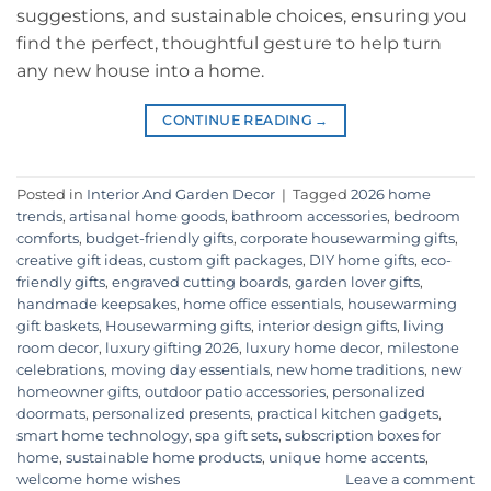
suggestions, and sustainable choices, ensuring you
find the perfect, thoughtful gesture to help turn
any new house into a home.
CONTINUE READING
→
Posted in
Interior And Garden Decor
|
Tagged
2026 home
trends
,
artisanal home goods
,
bathroom accessories
,
bedroom
comforts
,
budget-friendly gifts
,
corporate housewarming gifts
,
creative gift ideas
,
custom gift packages
,
DIY home gifts
,
eco-
friendly gifts
,
engraved cutting boards
,
garden lover gifts
,
handmade keepsakes
,
home office essentials
,
housewarming
gift baskets
,
Housewarming gifts
,
interior design gifts
,
living
room decor
,
luxury gifting 2026
,
luxury home decor
,
milestone
celebrations
,
moving day essentials
,
new home traditions
,
new
homeowner gifts
,
outdoor patio accessories
,
personalized
doormats
,
personalized presents
,
practical kitchen gadgets
,
smart home technology
,
spa gift sets
,
subscription boxes for
home
,
sustainable home products
,
unique home accents
,
welcome home wishes
Leave a comment