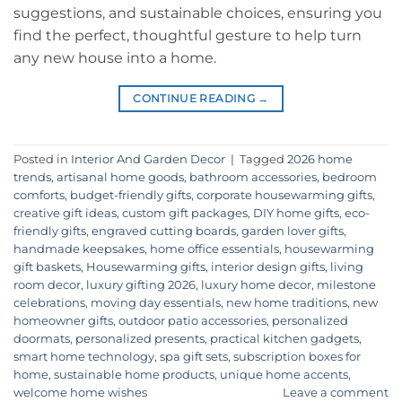
suggestions, and sustainable choices, ensuring you
find the perfect, thoughtful gesture to help turn
any new house into a home.
CONTINUE READING
→
Posted in
Interior And Garden Decor
|
Tagged
2026 home
trends
,
artisanal home goods
,
bathroom accessories
,
bedroom
comforts
,
budget-friendly gifts
,
corporate housewarming gifts
,
creative gift ideas
,
custom gift packages
,
DIY home gifts
,
eco-
friendly gifts
,
engraved cutting boards
,
garden lover gifts
,
handmade keepsakes
,
home office essentials
,
housewarming
gift baskets
,
Housewarming gifts
,
interior design gifts
,
living
room decor
,
luxury gifting 2026
,
luxury home decor
,
milestone
celebrations
,
moving day essentials
,
new home traditions
,
new
homeowner gifts
,
outdoor patio accessories
,
personalized
doormats
,
personalized presents
,
practical kitchen gadgets
,
smart home technology
,
spa gift sets
,
subscription boxes for
home
,
sustainable home products
,
unique home accents
,
welcome home wishes
Leave a comment