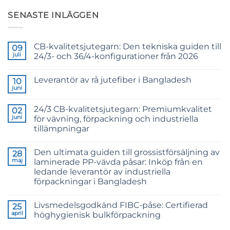
SENASTE INLÄGGEN
CB-kvalitetsjutegarn: Den tekniska guiden till
09
juli
24/3- och 36/4-konfigurationer från 2026
Inga
kommentarer
Leverantör av rå jutefiber i Bangladesh
till
10
CB
juni
Inga
Grade
kommentarer
Jute
till
Yarn:
24/3 CB-kvalitetsjutegarn: Premiumkvalitet
02
Raw
The
Jute
juni
för vävning, förpackning och industriella
Technical
Fibre
2026
tillämpningar
Supplier
Guide
Bangladesh
Inga
to
kommentarer
24/3
Den ultimata guiden till grossistförsäljning av
till
28
and
24/3
36/4
maj
laminerade PP-vävda påsar: Inköp från en
CB
Configurations
ledande leverantör av industriella
Grade
Jute
förpackningar i Bangladesh
Yarn:
Premium
Inga
Quality
kommentarer
Livsmedelsgodkänd FIBC-påse: Certifierad
till
25
for
The
Weaving,
april
höghygienisk bulkförpackning
Ultimate
Packaging
Guide
and
Inga