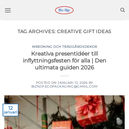
Hoppa
till
innehåll
TAG ARCHIVES:
CREATIVE GIFT IDEAS
INREDNING OCH TRÄDGÅRDSDEKOR
Kreativa presentidéer till
inflyttningsfesten för alla | Den
ultimata guiden 2026
POSTED ON
JANUARI 12, 2026
BY
BIZNJP.ECOPACKAGING@GMAIL.COM
12
januari