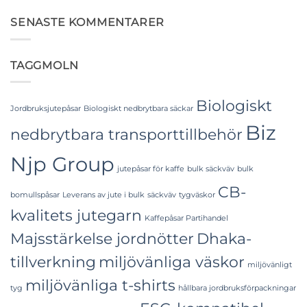
to
Industrial
kommentarer
Laminated
till
Applications
PP
Food
SENASTE KOMMENTARER
Woven
Grade
Bags
FIBC
Wholesale:
Bag:
Sourcing
Certified
TAGGMOLN
from
High-
a
Hygiene
Premier
Bulk
Industrial
Packaging
Packaging
Biologiskt
Supplier
Jordbruksjutepåsar
Biologiskt nedbrytbara säckar
in
Biz
Bangladesh
nedbrytbara transporttillbehör
Njp Group
jutepåsar för kaffe
bulk säckväv
bulk
CB-
bomullspåsar
Leverans av jute i bulk
säckväv
tygväskor
kvalitets jutegarn
Kaffepåsar Partihandel
Majsstärkelse jordnötter
Dhaka-
tillverkning
miljövänliga väskor
miljövänligt
miljövänliga t-shirts
tyg
hållbara jordbruksförpackningar