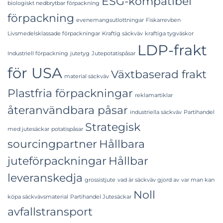
ESG-kompatibel
biologiskt nedbrytbar förpackning
förpackning
evenemangsutlottningar
Fiskarrevben
Livsmedelsklassade förpackningar
Kraftig säckväv
kraftiga tygväskor
LDP-frakt
Industriell förpackning
jutetyg
Jutepotatispåsar
för USA
Växtbaserad frakt
material säckväv
Plastfria förpackningar
reklamartiklar
återanvändbara påsar
industriella säckväv
Partihandel
Strategisk
med jutesäckar
potatispåsar
sourcingpartner
Hållbara
juteförpackningar
Hållbar
leveranskedja
grossistjute
vad är säckväv gjord av
var man kan
Noll
köpa säckvävsmaterial
Partihandel Jutesäckar
avfallstransport