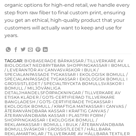
organic options for high-end retail, we handle every
step from raw fiber to final custom print, ensuring
you get an ethical, high-quality product that your
customers will actually want to keep and use for
years.
TAGGAR:
BIOBASERADE BÄRKASSAR / TILLVERKARE AV
BIOLOGISKT NEDBRYTBARA SHOPPINGKASSAR I BOMULL
/ LEVERANTÖR AV CANVASVÄSKOR I BULK /
SPECIALANPASSADE TYGKASSAR I EKOLOGISK BOMULL /
SPECIALANPASSADE TYGKASSAR I EKOLOGISK BOMULL I
GROSSISTLEDET / SPECIALTRYCKTA BOMULLSVÄSKOR I
BOMULL / MILJÖVÄNLIGA
DETALJHANDELSFÖRPACKNINGAR / TILLVERKARE AV
ETISKA KLÄDER / GOTS-CERTIFIERAD TILLVERKARE
BANGLADESH / GOTS-CERTIFIERADE TYGKASSAR I
EKOLOGISK BOMULL / KRAFTIGA MATKASSAR I CANVAS /
ÅTERANVÄNDBARA KASSAR I KRAFTIG CANVAS /
ÅTERANVÄNDBARA KASSAR I PLASTFRI FORM /
SHOPPINGKASSAR I EKOLOGISK BOMULL /
REKLAMKASSAR I BOMULL I BULK / ÅTERANVÄNDBARA
BOMULLSVÄSKOR I GROSSISTLEDET / HÅLLBARA
REKLAMARTIKLAR / TILLVERKARE AV HÅLLBARA TEXTILER