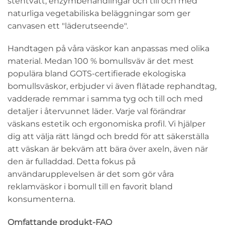
stentvätt, enzymbehandlingar och till och med
naturliga vegetabiliska beläggningar som ger
canvasen ett "läderutseende".
Handtagen på våra väskor kan anpassas med olika
material. Medan 100 % bomullsväv är det mest
populära bland GOTS-certifierade ekologiska
bomullsväskor, erbjuder vi även flätade rephandtag,
vadderade remmar i samma tyg och till och med
detaljer i återvunnet läder. Varje val förändrar
väskans estetik och ergonomiska profil. Vi hjälper
dig att välja rätt längd och bredd för att säkerställa
att väskan är bekväm att bära över axeln, även när
den är fulladdad. Detta fokus på
användarupplevelsen är det som gör våra
reklamväskor i bomull till en favorit bland
konsumenterna.
Omfattande produkt-FAQ