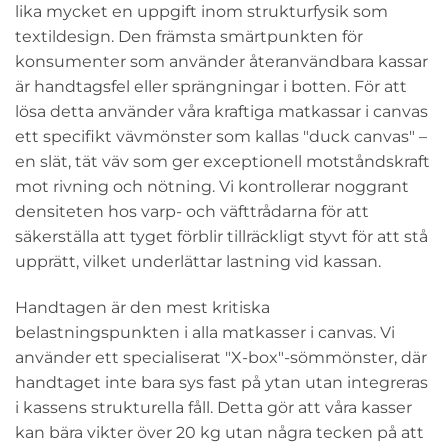
lika mycket en uppgift inom strukturfysik som
textildesign. Den främsta smärtpunkten för
konsumenter som använder återanvändbara kassar
är handtagsfel eller sprängningar i botten. För att
lösa detta använder våra kraftiga matkassar i canvas
ett specifikt vävmönster som kallas "duck canvas" –
en slät, tät väv som ger exceptionell motståndskraft
mot rivning och nötning. Vi kontrollerar noggrant
densiteten hos varp- och väfttrådarna för att
säkerställa att tyget förblir tillräckligt styvt för att stå
upprätt, vilket underlättar lastning vid kassan.
Handtagen är den mest kritiska
belastningspunkten i alla matkasser i canvas. Vi
använder ett specialiserat "X-box"-sömmönster, där
handtaget inte bara sys fast på ytan utan integreras
i kassens strukturella fåll. Detta gör att våra kasser
kan bära vikter över 20 kg utan några tecken på att