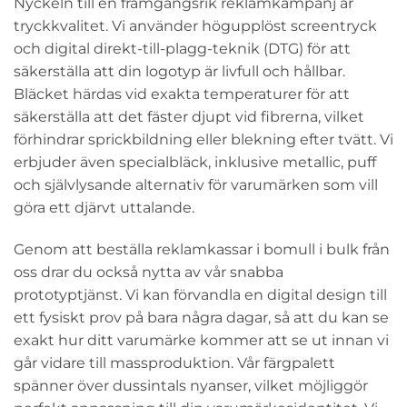
Nyckeln till en framgångsrik reklamkampanj är
tryckkvalitet. Vi använder högupplöst screentryck
och digital direkt-till-plagg-teknik (DTG) för att
säkerställa att din logotyp är livfull och hållbar.
Bläcket härdas vid exakta temperaturer för att
säkerställa att det fäster djupt vid fibrerna, vilket
förhindrar sprickbildning eller blekning efter tvätt. Vi
erbjuder även specialbläck, inklusive metallic, puff
och självlysande alternativ för varumärken som vill
göra ett djärvt uttalande.
Genom att beställa reklamkassar i bomull i bulk från
oss drar du också nytta av vår snabba
prototyptjänst. Vi kan förvandla en digital design till
ett fysiskt prov på bara några dagar, så att du kan se
exakt hur ditt varumärke kommer att se ut innan vi
går vidare till massproduktion. Vår färgpalett
spänner över dussintals nyanser, vilket möjliggör