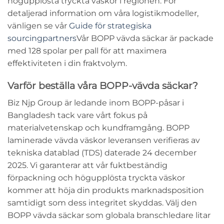
högupplösta tryckta väskor
i regionen. För
detaljerad information om våra logistikmodeller,
vänligen se vår
Guide för strategiska
sourcingpartners
Vår
BOPP vävda säckar
är packade
med 128 spolar per pall för att maximera
effektiviteten i din fraktvolym.
Varför beställa våra BOPP-vävda säckar?
Biz Njp Group är ledande inom
BOPP-påsar i
Bangladesh
tack vare vårt fokus på
materialvetenskap och kundframgång.
BOPP
laminerade vävda väskor
leveransen verifieras av
tekniska datablad (TDS) daterade 24 december
2025. Vi garanterar att vår
fuktbeständig
förpackning
och
högupplösta tryckta väskor
kommer att höja din produkts marknadsposition
samtidigt som dess integritet skyddas. Välj den
BOPP vävda säckar
som globala branschledare litar