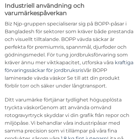
Industriell användning och
varumärkespåverkan
Biz Njp-gruppen specialiserar sig på
BOPP-påsar i
Bangladesh
för sektorer som kräver både prestanda
och visuellt tilltalande.
BOPP vävda säckar
är
perfekta för premiumris, spannmål, djurfoder och
gödningsmedel. För tung jordbruksförvaring som
kräver ännu mer viktkapacitet, utforska våra
kraftiga
förvaringssäckar för jordbruksris
Vår
BOPP
laminerade vävda väskor
Se till att din produkt
förblir torr och säker under långtransport.
Ditt varumärke förtjänar tydlighet
högupplösta
tryckta väskor
Genom att använda omvänd
rotogravyrtryck skyddar vi din grafik från repor och
miljöpåse. Vi behandlar våra industripåsar med
samma precision som vi tillämpar på våra fina
produkter, såsom våra
1,8 kg fint jutegarn
Lita på