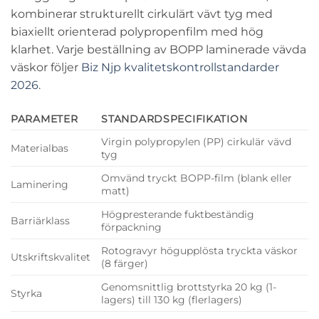
kombinerar strukturellt cirkulärt vävt tyg med
biaxiellt orienterad polypropenfilm med hög
klarhet. Varje beställning av
BOPP laminerade vävda
väskor
följer
Biz Njp kvalitetskontrollstandarder
2026
.
PARAMETER
STANDARDSPECIFIKATION
Virgin polypropylen (PP) cirkulär vävd
Materialbas
tyg
Omvänd tryckt BOPP-film (blank eller
Laminering
matt)
Högpresterande
fuktbeständig
Barriärklass
förpackning
Rotogravyr
högupplösta tryckta väskor
Utskriftskvalitet
(8 färger)
Genomsnittlig brottstyrka 20 kg (1-
Styrka
lagers) till 130 kg (flerlagers)