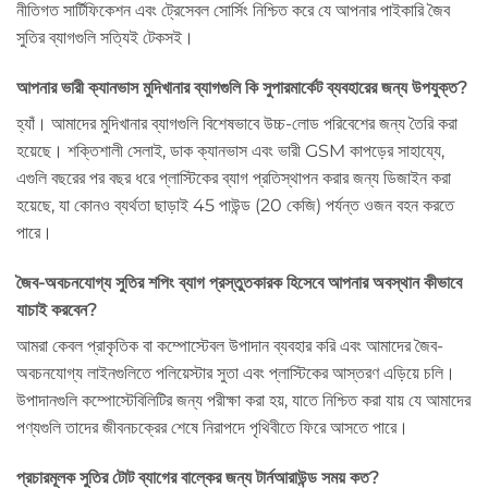
নীতিগত সার্টিফিকেশন এবং ট্রেসেবল সোর্সিং নিশ্চিত করে যে আপনার পাইকারি জৈব
সুতির ব্যাগগুলি সত্যিই টেকসই।
আপনার ভারী ক্যানভাস মুদিখানার ব্যাগগুলি কি সুপারমার্কেট ব্যবহারের জন্য উপযুক্ত?
হ্যাঁ। আমাদের মুদিখানার ব্যাগগুলি বিশেষভাবে উচ্চ-লোড পরিবেশের জন্য তৈরি করা
হয়েছে। শক্তিশালী সেলাই, ডাক ক্যানভাস এবং ভারী GSM কাপড়ের সাহায্যে,
এগুলি বছরের পর বছর ধরে প্লাস্টিকের ব্যাগ প্রতিস্থাপন করার জন্য ডিজাইন করা
হয়েছে, যা কোনও ব্যর্থতা ছাড়াই 45 পাউন্ড (20 কেজি) পর্যন্ত ওজন বহন করতে
পারে।
জৈব-অবচনযোগ্য সুতির শপিং ব্যাগ প্রস্তুতকারক হিসেবে আপনার অবস্থান কীভাবে
যাচাই করবেন?
আমরা কেবল প্রাকৃতিক বা কম্পোস্টেবল উপাদান ব্যবহার করি এবং আমাদের জৈব-
অবচনযোগ্য লাইনগুলিতে পলিয়েস্টার সুতা এবং প্লাস্টিকের আস্তরণ এড়িয়ে চলি।
উপাদানগুলি কম্পোস্টেবিলিটির জন্য পরীক্ষা করা হয়, যাতে নিশ্চিত করা যায় যে আমাদের
পণ্যগুলি তাদের জীবনচক্রের শেষে নিরাপদে পৃথিবীতে ফিরে আসতে পারে।
প্রচারমূলক সুতির টোট ব্যাগের বাল্কের জন্য টার্নআরাউন্ড সময় কত?