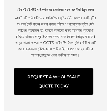
টেকসই টেক্সটাইল উৎপাদনের নেতাদের সাথে অংশীদারিত্ব করুন
আপনি যদি পাইকারিভাবে কাস্টম জৈব সুতির টোট ব্যাগের একটি বুটিক
সংগ্রহ তৈরি করেন অথবা প্রচুর পরিমাণে প্রচারমূলক সুতির টোট
ব্যাগের প্রয়োজন হয়, তাহলে আমাদের কাছে আপনার প্রত্যাশা
ছাড়িয়ে যাওয়ার জন্য উৎপাদন দক্ষতা এবং নৈতিক ভিত্তি রয়েছে।
আসুন আমরা আপনাকে GOTS সার্টিফাইড জৈব সুতির টোট বা ভারী
শুল্ক ক্যানভাস মুদিখানার ব্যাগ ডিজাইন করতে সাহায্য করি যা
আপনার ব্র্যান্ডের সেরা প্রতিফলন ঘটায়।
REQUEST A WHOLESALE
QUOTE TODAY