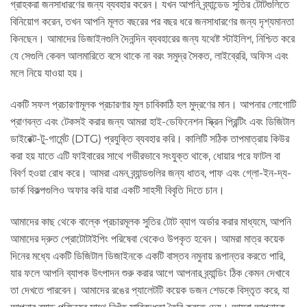
গ্রাহকরা জনসাধারণের জন্য ব্যবহার করেন। যখন আপনি ব্র্যান্ডেড সুতির টোটগুলিতে
বিনিয়োগ করেন, তখন আপনি মূলত বছরের পর বছর ধরে জনসাধারণের জন্য দৃশ্যমানতা
কিনছেন। আমাদের ডিজাইনগুলি দৈনন্দিন ব্যবহারের জন্য যথেষ্ট স্টাইলিশ, নিশ্চিত করে
যে সেগুলি কেবল আলমারিতে বসে থাকে না বরং সমুদ্র সৈকত, লাইব্রেরি, অফিস এবং
মলে নিয়ে যাওয়া হয়।
একটি সফল প্রচারণামূলক প্রচারণার মূল চাবিকাঠি হল মুদ্রণের মান। আপনার লোগোটি
প্রাণবন্ত এবং টেকসই করার জন্য আমরা হাই-ডেফিনেশন স্ক্রিন প্রিন্টিং এবং ডিজিটাল
ডাইরেক্ট-টু-গার্মেন্ট (DTG) প্রযুক্তি ব্যবহার করি। কালিটি সঠিক তাপমাত্রায় কিউর
করা হয় যাতে এটি ফাইবারের সাথে গভীরভাবে সংযুক্ত থাকে, ধোয়ার পরে ফাটল বা
বিবর্ণ হওয়া রোধ করে। আমরা এমন ব্র্যান্ডগুলির জন্য ধাতব, পাফ এবং গ্লো-ইন-দ্য-
ডার্ক বিকল্পগুলিও অফার করি যারা একটি সাহসী বিবৃতি দিতে চান।
আমাদের কাছ থেকে বাল্কে প্রচারমূলক সুতির টোট ব্যাগ অর্ডার করার মাধ্যমে, আপনি
আমাদের দ্রুত প্রোটোটাইপিং পরিষেবা থেকেও উপকৃত হবেন। আমরা মাত্র কয়েক
দিনের মধ্যে একটি ডিজিটাল ডিজাইনকে একটি বাস্তব নমুনায় রূপান্তর করতে পারি,
যার ফলে আপনি ব্যাপক উৎপাদন শুরু করার আগে আপনার ব্র্যান্ডিং ঠিক কেমন দেখাবে
তা দেখতে পারবেন। আমাদের রঙের প্যালেটটি কয়েক ডজন শেডকে বিস্তৃত করে, যা