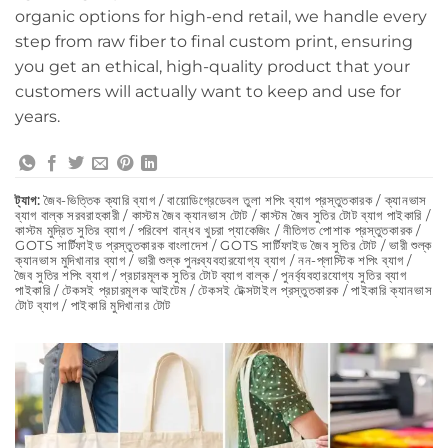
organic options for high-end retail, we handle every
step from raw fiber to final custom print, ensuring
you get an ethical, high-quality product that your
customers will actually want to keep and use for
years.
ট্যাগ:
জৈব-ভিত্তিক ক্যারি ব্যাগ / বায়োডিগ্রেডেবল তুলা শপিং ব্যাগ প্রস্তুতকারক / ক্যানভাস
ব্যাগ বাল্ক সরবরাহকারী / কাস্টম জৈব ক্যানভাস টোট / কাস্টম জৈব সুতির টোট ব্যাগ পাইকারি /
কাস্টম মুদ্রিত সুতির ব্যাগ / পরিবেশ বান্ধব খুচরা প্যাকেজিং / নীতিগত পোশাক প্রস্তুতকারক /
GOTS সার্টিফাইড প্রস্তুতকারক বাংলাদেশ / GOTS সার্টিফাইড জৈব সুতির টোট / ভারী শুল্ক
ক্যানভাস মুদিখানার ব্যাগ / ভারী শুল্ক পুনঃব্যবহারযোগ্য ব্যাগ / নন-প্লাস্টিক শপিং ব্যাগ /
জৈব সুতির শপিং ব্যাগ / প্রচারমূলক সুতির টোট ব্যাগ বাল্ক / পুনর্ব্যবহারযোগ্য সুতির ব্যাগ
পাইকারি / টেকসই প্রচারমূলক আইটেম / টেকসই টেক্সটাইল প্রস্তুতকারক / পাইকারি ক্যানভাস
টোট ব্যাগ / পাইকারি মুদিখানার টোট