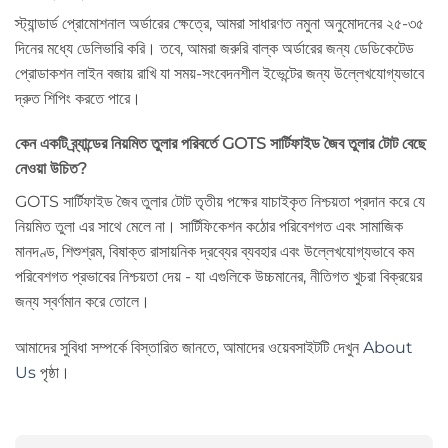
স্ট্যান্ডার্ড প্রোমোশনাল অর্ডারের ক্ষেত্রে, আমরা সাধারণত নমুনা অনুমোদনের ২৫-৩৫
দিনের মধ্যে ডেলিভারি করি। তবে, আমরা জরুরি বাল্ক অর্ডারের জন্য ডেডিকেটেড
প্রোডাকশন লাইন বজায় রাখি যা সময়-সংবেদনশীল ইভেন্টের জন্য উল্লেখযোগ্যভাবে
দ্রুত শিপিং করতে পারে।
কেন একটি ব্র্যান্ডের নিয়মিত তুলার পরিবর্তে GOTS সার্টিফাইড জৈব তুলার টোট বেছে
নেওয়া উচিত?
GOTS সার্টিফাইড জৈব তুলার টোট তৃতীয় পক্ষের যাচাইকৃত নিশ্চয়তা প্রদান করে যে
নিয়মিত তুলা এর সাথে মেলে না। সার্টিফিকেশন কঠোর পরিবেশগত এবং সামাজিক
মানদণ্ড, শিশুশ্রম, বিষাক্ত রাসায়নিক দ্রব্যের ব্যবহার এবং উল্লেখযোগ্যভাবে কম
পরিবেশগত প্রভাবের নিশ্চয়তা দেয় - যা এগুলিকে উচ্চমানের, নীতিগত খুচরা বিক্রয়ের
জন্য স্বর্ণমান করে তোলে।
আমাদের সুবিধা সম্পর্কে বিস্তারিত জানতে, আমাদের ওয়েবসাইটটি দেখুন
About
Us
পৃষ্ঠা।