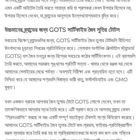
আপনার ব্র্যান্ড পরিচয়ের সাথে নিখুঁত সারিবদ্ধতা তৈরি করতে দেয়। আমরা আপনাকে
এমন একটি আইটেম তৈরি করতে সাহায্য করি যা প্রাপকরা কেবল উপহার হিসেবে নয়,
উপহার হিসেবে দেখেন, যা ব্র্যান্ডের আনুগত্য উল্লেখযোগ্যভাবে বৃদ্ধি করে।
উচ্চমানের ব্র্যান্ডের জন্য GOTS সার্টিফাইড জৈব সুতির টোটস
সবচেয়ে বিচক্ষণ ব্র্যান্ডগুলির জন্য, GOTS সার্টিফাইড জৈব তুলার টোটগুলি নীতিগত
উৎপাদনের চূড়ান্ত শিখরের প্রতিনিধিত্ব করে। গ্লোবাল অর্গানিক টেক্সটাইল স্ট্যান্ডার্ড
(GOTS) হল জৈব তন্তুর জন্য বিশ্বের সবচেয়ে কঠোর সার্টিফিকেশন। এই ব্যাগগুলি
তৈরি করতে, আমাদের সরবরাহ শৃঙ্খলের প্রতিটি সত্তা - খামার থেকে রঞ্জক ঘর থেকে
আমাদের সেলাইয়ের মেঝে পর্যন্ত - অবশ্যই নিরীক্ষা এবং প্রত্যয়িত হতে হবে। এটি
নিশ্চিত করে যে আমাদের পণ্যগুলি বিষাক্ত ভারী ধাতু, ফর্মালডিহাইড এবং GMO
মুক্ত।
যখন একজন গ্রাহক আপনার জৈব তুলার টোটে GOTS লোগো দেখেন, তখন তা
তাৎক্ষণিকভাবে আস্থার স্তর তৈরি করে। এটি প্রমাণ করে যে আপনার ব্র্যান্ড কেবল
"গ্রিনওয়াশিং" করছে না বরং একটি সম্পূর্ণ যাচাইকৃত টেকসই পণ্যে বিনিয়োগ করেছে।
আমাদের GOTS সার্টিফাইড জৈব তুলার টোটে কম-প্রভাব, ফাইবার-প্রতিক্রিয়াশীল
রঞ্জক ব্যবহার করে তৈরি করা হয় যা প্রক্রিয়াজাতকরণের জন্য কম জল এবং শক্তির