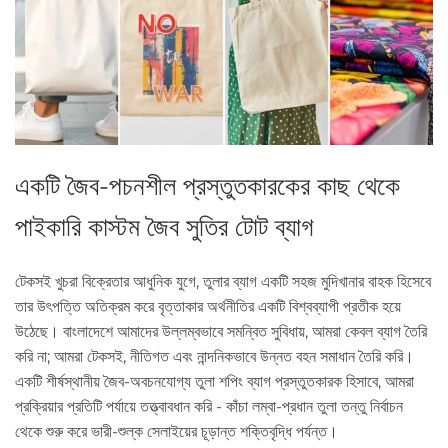
একটি জৈব-পচনশীল প্রস্তুতকারকের কাছ থেকে
পাইকারি কাস্টম জৈব সুতির টোট ব্যাগ
টেকসই খুচরা বিক্রেতার আধুনিক যুগে, তুলার ব্যাগ একটি সহজ মুদিখানার বাহক হিসেবে
তার উৎপত্তি অতিক্রম করে বৃত্তাকার অর্থনীতির একটি বিশ্বব্যাপী প্রতীক হয়ে
উঠেছে। বাংলাদেশে আমাদের উল্লম্বভাবে সমন্বিত সুবিধায়, আমরা কেবল ব্যাগ তৈরি
করি না; আমরা টেকসই, নীতিগত এবং নান্দনিকভাবে উন্নত বহন সমাধান তৈরি করি।
একটি শীর্ষস্থানীয় জৈব-অবচনযোগ্য তুলা শপিং ব্যাগ প্রস্তুতকারক হিসাবে, আমরা
প্রক্রিয়ার প্রতিটি পর্যায়ে তত্ত্বাবধান করি - কাঁচা লম্বা-প্রধান তুলা তন্তু নির্বাচন
থেকে শুরু করে ভারী-শুল্ক সেলাইয়ের চূড়ান্ত শক্তিবৃদ্ধি পর্যন্ত।