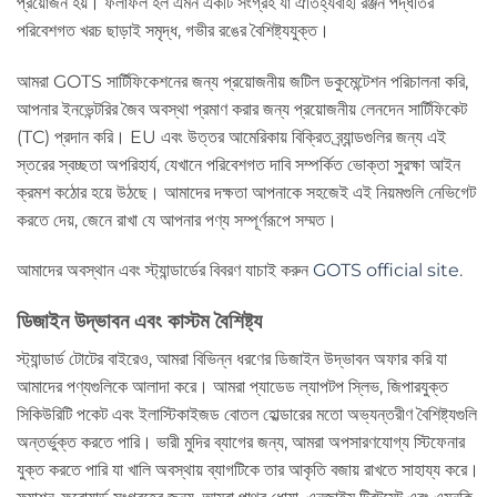
প্রয়োজন হয়। ফলাফল হল এমন একটি সংগ্রহ যা ঐতিহ্যবাহী রঞ্জন পদ্ধতির
পরিবেশগত খরচ ছাড়াই সমৃদ্ধ, গভীর রঙের বৈশিষ্ট্যযুক্ত।
আমরা GOTS সার্টিফিকেশনের জন্য প্রয়োজনীয় জটিল ডকুমেন্টেশন পরিচালনা করি,
আপনার ইনভেন্টরির জৈব অবস্থা প্রমাণ করার জন্য প্রয়োজনীয় লেনদেন সার্টিফিকেট
(TC) প্রদান করি। EU এবং উত্তর আমেরিকায় বিক্রিত ব্র্যান্ডগুলির জন্য এই
স্তরের স্বচ্ছতা অপরিহার্য, যেখানে পরিবেশগত দাবি সম্পর্কিত ভোক্তা সুরক্ষা আইন
ক্রমশ কঠোর হয়ে উঠছে। আমাদের দক্ষতা আপনাকে সহজেই এই নিয়মগুলি নেভিগেট
করতে দেয়, জেনে রাখা যে আপনার পণ্য সম্পূর্ণরূপে সম্মত।
আমাদের অবস্থান এবং স্ট্যান্ডার্ডের বিবরণ যাচাই করুন
GOTS official site
.
ডিজাইন উদ্ভাবন এবং কাস্টম বৈশিষ্ট্য
স্ট্যান্ডার্ড টোটের বাইরেও, আমরা বিভিন্ন ধরণের ডিজাইন উদ্ভাবন অফার করি যা
আমাদের পণ্যগুলিকে আলাদা করে। আমরা প্যাডেড ল্যাপটপ স্লিভ, জিপারযুক্ত
সিকিউরিটি পকেট এবং ইলাস্টিকাইজড বোতল হোল্ডারের মতো অভ্যন্তরীণ বৈশিষ্ট্যগুলি
অন্তর্ভুক্ত করতে পারি। ভারী মুদির ব্যাগের জন্য, আমরা অপসারণযোগ্য স্টিফেনার
যুক্ত করতে পারি যা খালি অবস্থায় ব্যাগটিকে তার আকৃতি বজায় রাখতে সাহায্য করে।