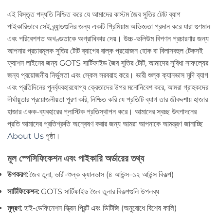
এই বিস্তৃত পদ্ধতি নিশ্চিত করে যে আমাদের কাস্টম জৈব সুতির টোট ব্যাগ
পাইকারিভাবে সেই ব্র্যান্ডগুলির জন্য একটি প্রিমিয়াম অভিজ্ঞতা প্রদান করে যারা গুণমান
এবং পরিবেশগত অখণ্ডতাকে অগ্রাধিকার দেয়। উচ্চ-ভলিউম বিপণন প্রচারণার জন্য
আপনার প্রচারমূলক সুতির টোট ব্যাগের বাল্ক প্রয়োজন হোক বা বিলাসবহুল টেকসই
ফ্যাশন লাইনের জন্য GOTS সার্টিফাইড জৈব সুতির টোট, আমাদের সুবিধা সাফল্যের
জন্য প্রয়োজনীয় নির্ভুলতা এবং স্কেল সরবরাহ করে। ভারী শুল্ক ক্যানভাস মুদি ব্যাগ
এবং প্রতিদিনের পুনর্ব্যবহারযোগ্য ক্রেতাদের উপর মনোনিবেশ করে, আমরা গ্রাহকদের
দীর্ঘায়ুতার প্রয়োজনীয়তা পূরণ করি, নিশ্চিত করি যে প্রতিটি ব্যাগ তার জীবদ্দশায় হাজার
হাজার একক-ব্যবহারের প্লাস্টিক প্রতিস্থাপন করে। আমাদের স্বচ্ছ উৎপাদনের
প্রতি আমাদের প্রতিশ্রুতি অন্বেষণ করার জন্য আমরা আপনাকে আমন্ত্রণ জানাচ্ছি
About Us
পৃষ্ঠা।
মূল স্পেসিফিকেশন এবং পাইকারি অর্ডারের তথ্য
উপকরণ:
জৈব তুলা, ভারী-শুল্ক ক্যানভাস (৪ আউন্স–১২ আউন্স বিকল্প)
সার্টিফিকেশন:
GOTS সার্টিফাইড জৈব তুলার বিকল্পগুলি উপলব্ধ
মুদ্রণ:
হাই-ডেফিনেশন স্ক্রিন প্রিন্ট এবং ডিটিজি (অনুরোধে বিশেষ কালি)