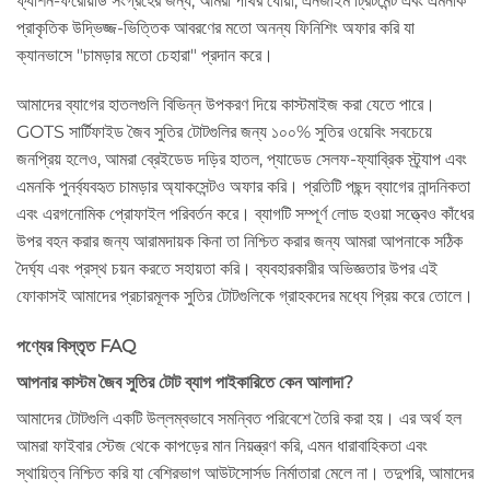
ফ্যাশন-ফরোয়ার্ড সংগ্রহের জন্য, আমরা পাথর ধোয়া, এনজাইম ট্রিটমেন্ট এবং এমনকি
প্রাকৃতিক উদ্ভিজ্জ-ভিত্তিক আবরণের মতো অনন্য ফিনিশিং অফার করি যা
ক্যানভাসে "চামড়ার মতো চেহারা" প্রদান করে।
আমাদের ব্যাগের হাতলগুলি বিভিন্ন উপকরণ দিয়ে কাস্টমাইজ করা যেতে পারে।
GOTS সার্টিফাইড জৈব সুতির টোটগুলির জন্য ১০০% সুতির ওয়েবিং সবচেয়ে
জনপ্রিয় হলেও, আমরা ব্রেইডেড দড়ির হাতল, প্যাডেড সেলফ-ফ্যাব্রিক স্ট্র্যাপ এবং
এমনকি পুনর্ব্যবহৃত চামড়ার অ্যাকসেন্টও অফার করি। প্রতিটি পছন্দ ব্যাগের নান্দনিকতা
এবং এরগনোমিক প্রোফাইল পরিবর্তন করে। ব্যাগটি সম্পূর্ণ লোড হওয়া সত্ত্বেও কাঁধের
উপর বহন করার জন্য আরামদায়ক কিনা তা নিশ্চিত করার জন্য আমরা আপনাকে সঠিক
দৈর্ঘ্য এবং প্রস্থ চয়ন করতে সহায়তা করি। ব্যবহারকারীর অভিজ্ঞতার উপর এই
ফোকাসই আমাদের প্রচারমূলক সুতির টোটগুলিকে গ্রাহকদের মধ্যে প্রিয় করে তোলে।
পণ্যের বিস্তৃত FAQ
আপনার কাস্টম জৈব সুতির টোট ব্যাগ পাইকারিতে কেন আলাদা?
আমাদের টোটগুলি একটি উল্লম্বভাবে সমন্বিত পরিবেশে তৈরি করা হয়। এর অর্থ হল
আমরা ফাইবার স্টেজ থেকে কাপড়ের মান নিয়ন্ত্রণ করি, এমন ধারাবাহিকতা এবং
স্থায়িত্ব নিশ্চিত করি যা বেশিরভাগ আউটসোর্সড নির্মাতারা মেলে না। তদুপরি, আমাদের