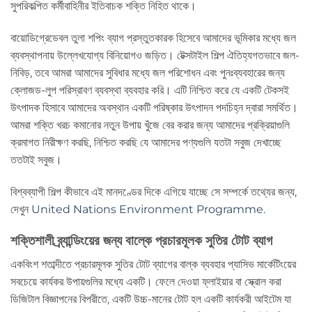
সুপরিকল্পিত কর্মীবাহিনীর ইতিবাচক শক্তি নিহিত থাকে।
বায়োডিগ্রেডেবল তুলা শপিং ব্যাগ প্রস্তুতকারক হিসেবে আমাদের ভূমিকার মধ্যে জল
ব্যবস্থাপনায় উল্লেখযোগ্য বিনিয়োগও জড়িত। টেক্সটাইল শিল্প ঐতিহ্যগতভাবে জল-
নিবিড়, তবে আমরা আমাদের সুবিধার মধ্যে জল পরিশোধন এবং পুনঃব্যবহারের জন্য
ক্লোজড-লুপ পরিস্রাবণ ব্যবস্থা ব্যবহার করি। এটি নিশ্চিত করে যে একটি টেকসই
উৎপাদক হিসাবে আমাদের অবস্থান একটি পরিষ্কার উৎপাদন পদচিহ্ন দ্বারা সমর্থিত।
আমরা শক্তি খরচ কমানোর নতুন উপায় খুঁজে বের করার জন্য আমাদের প্রক্রিয়াগুলি
ক্রমাগত নিরীক্ষণ করছি, নিশ্চিত করছি যে আমাদের পণ্যগুলি যতটা সবুজ দেখাচ্ছে
ততটাই সবুজ।
বিশ্বব্যাপী শিল্প কীভাবে এই মানদণ্ডের দিকে এগিয়ে যাচ্ছে সে সম্পর্কে তথ্যের জন্য,
দেখুন
United Nations Environment Programme
.
শক্তিশালী ব্র্যান্ডিংয়ের জন্য বাল্কে প্রচারমূলক সুতির টোট ব্যাগ
একবিংশ শতাব্দীতে প্রচারমূলক সুতির টোট ব্যাগের বাল্ক ব্যবহার প্যাসিভ মার্কেটিংয়ের
সবচেয়ে কার্যকর উপায়গুলির মধ্যে একটি। ফেলে দেওয়া ফ্লাইয়ার বা স্ক্রোল করা
ডিজিটাল বিজ্ঞাপনের বিপরীতে, একটি উচ্চ-মানের টোট হল একটি কার্যকরী আইটেম যা