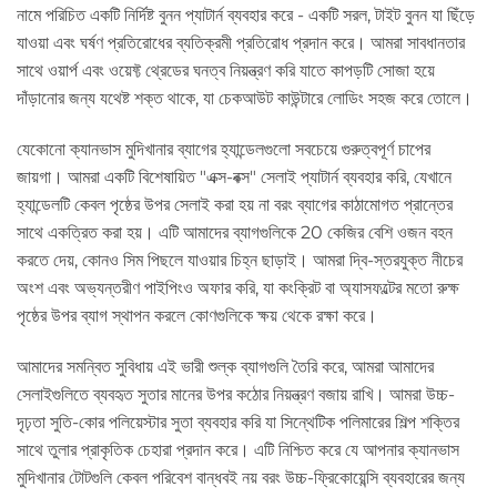
নামে পরিচিত একটি নির্দিষ্ট বুনন প্যাটার্ন ব্যবহার করে - একটি সরল, টাইট বুনন যা ছিঁড়ে
যাওয়া এবং ঘর্ষণ প্রতিরোধের ব্যতিক্রমী প্রতিরোধ প্রদান করে। আমরা সাবধানতার
সাথে ওয়ার্প এবং ওয়েফ্ট থ্রেডের ঘনত্ব নিয়ন্ত্রণ করি যাতে কাপড়টি সোজা হয়ে
দাঁড়ানোর জন্য যথেষ্ট শক্ত থাকে, যা চেকআউট কাউন্টারে লোডিং সহজ করে তোলে।
যেকোনো ক্যানভাস মুদিখানার ব্যাগের হ্যান্ডেলগুলো সবচেয়ে গুরুত্বপূর্ণ চাপের
জায়গা। আমরা একটি বিশেষায়িত "এক্স-বক্স" সেলাই প্যাটার্ন ব্যবহার করি, যেখানে
হ্যান্ডেলটি কেবল পৃষ্ঠের উপর সেলাই করা হয় না বরং ব্যাগের কাঠামোগত প্রান্তের
সাথে একত্রিত করা হয়। এটি আমাদের ব্যাগগুলিকে 20 কেজির বেশি ওজন বহন
করতে দেয়, কোনও সিম পিছলে যাওয়ার চিহ্ন ছাড়াই। আমরা দ্বি-স্তরযুক্ত নীচের
অংশ এবং অভ্যন্তরীণ পাইপিংও অফার করি, যা কংক্রিট বা অ্যাসফল্টের মতো রুক্ষ
পৃষ্ঠের উপর ব্যাগ স্থাপন করলে কোণগুলিকে ক্ষয় থেকে রক্ষা করে।
আমাদের সমন্বিত সুবিধায় এই ভারী শুল্ক ব্যাগগুলি তৈরি করে, আমরা আমাদের
সেলাইগুলিতে ব্যবহৃত সুতার মানের উপর কঠোর নিয়ন্ত্রণ বজায় রাখি। আমরা উচ্চ-
দৃঢ়তা সুতি-কোর পলিয়েস্টার সুতা ব্যবহার করি যা সিন্থেটিক পলিমারের শিল্প শক্তির
সাথে তুলার প্রাকৃতিক চেহারা প্রদান করে। এটি নিশ্চিত করে যে আপনার ক্যানভাস
মুদিখানার টোটগুলি কেবল পরিবেশ বান্ধবই নয় বরং উচ্চ-ফ্রিকোয়েন্সি ব্যবহারের জন্য