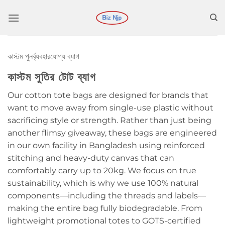
কন্টেন্টে
চলে
যান
কাস্টম পুনর্ব্যবহারযোগ্য ব্যাগ
কাস্টম সুতির টোট ব্যাগ
Our cotton tote bags are designed for brands that
want to move away from single-use plastic without
sacrificing style or strength. Rather than just being
another flimsy giveaway, these bags are engineered
in our own facility in Bangladesh using reinforced
stitching and heavy-duty canvas that can
comfortably carry up to 20kg. We focus on true
sustainability, which is why we use 100% natural
components—including the threads and labels—
making the entire bag fully biodegradable. From
lightweight promotional totes to GOTS-certified