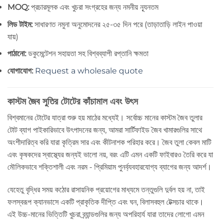
MOQ:
প্রচারমূলক এবং খুচরা সংগ্রহের জন্য নমনীয় ন্যূনতম
লিড টাইম:
সাধারণত নমুনা অনুমোদনের ২৫-৩৫ দিন পরে (তাড়াতাড়ি লাইন পাওয়া
যায়)
পাঠানো:
ডকুমেন্টেশন সহায়তা সহ বিশ্বব্যাপী রপ্তানি ক্ষমতা
যোগাযোগ:
Request a wholesale quote
কাস্টম জৈব সুতির টোটের কাঁচামাল এবং উৎস
বিশ্বমানের টোটের যাত্রা শুরু হয় মাঠের মধ্যেই। সর্বোচ্চ মানের কাস্টম জৈব তুলার
টোট ব্যাগ পাইকারিভাবে উৎপাদনের জন্য, আমরা সার্টিফাইড জৈব খামারগুলির সাথে
অংশীদারিত্ব করি যারা কৃত্রিম সার এবং কীটনাশক পরিহার করে। জৈব তুলা কেবল মাটি
এবং কৃষকদের স্বাস্থ্যের জন্যই ভালো নয়, বরং এটি এমন একটি ফাইবারও তৈরি করে যা
মৌলিকভাবে শক্তিশালী এবং নরম - প্রিমিয়াম পুনর্ব্যবহারযোগ্য ব্যাগের জন্য আদর্শ।
যেহেতু বৃদ্ধির সময় কঠোর রাসায়নিক প্রয়োগের মাধ্যমে তন্তুগুলি দুর্বল হয় না, তাই
ফলস্বরূপ ক্যানভাসে একটি প্রাকৃতিক দীপ্তি এবং ঘন, বিলাসবহুল টেক্সচার থাকে।
এই উচ্চ-মানের ভিত্তিটি খুচরা ব্র্যান্ডগুলির জন্য অপরিহার্য যারা তাদের লোগো এমন