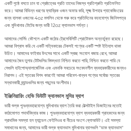
একটি পৃষ্ঠে বসতে চান যা শ্রেষ্ঠত্বের প্রতি তাদের নিজস্ব প্রতিশ্রুতি প্রতিফলিত
করে। আমরা বিভিন্ন ধরণের ফ্যাব্রিক ওজন অফার করি, সূক্ষ্ম উপহার প্যাকেজিংয়ের
জন্য হালকা ওজনের 4oz মসলিন থেকে শুরু করে প্রতিদিনের বহনযোগ্য জিনিসপত্র
এবং মুদিখানার টোটের জন্য ভারী 12oz ক্যানভাস পর্যন্ত।
আমাদের সোর্সিং কৌশলে একটি কঠোর ট্রেসেবিলিটি প্রোটোকল অন্তর্ভুক্ত রয়েছে।
আমরা বিশ্বাস করি যে একটি সত্যিকারের টেকসই পণ্যের একটি স্পষ্ট ইতিহাস থাকা
উচিত। আমাদের ফাইবার উৎসের সাথে একটি স্বচ্ছ সংযোগ বজায় রেখে, আমরা
আমাদের জৈব তুলার টোটগুলির বিশুদ্ধতা নিশ্চিত করতে পারি, নিশ্চিত করতে পারি যে
সেগুলি হাইপোঅ্যালার্জেনিক এবং এমনকি সবচেয়ে সংবেদনশীল ব্যবহারকারীদের জন্যও
নিরাপদ। এই স্তরের বিশদ কারণেই আমরা পরিবেশ-বান্ধব পণ্যের সর্বোচ্চ স্তরের
সন্ধানকারী ব্র্যান্ডগুলির জন্য পছন্দের অংশীদার।
ইঞ্জিনিয়ারিং হেভি ডিউটি ​​ক্যানভাস মুদির ব্যাগ
ভারী শুল্ক পুনঃব্যবহারযোগ্য মুদিখানার ব্যাগ তৈরি করা টেক্সটাইল ডিজাইনের মতোই
কাঠামোগত পদার্থবিদ্যার কাজ। পুনঃব্যবহারযোগ্য ব্যাগ ব্যবহারকারী গ্রাহকদের জন্য
প্রাথমিক সমস্যা হল হ্যান্ডেল ফেইলিওর বা নীচের অংশে ব্লোআউট। এই সমস্যা
সমাধানের জন্য, আমাদের ভারী শুল্ক ক্যানভাস মুদিখানার ব্যাগগুলি "ডাক ক্যানভাস"