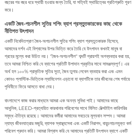
বছরের পর বছর ধরে স্থায়ী হওয়ার জন্য তৈরি, যা সত্যিই স্থায়িত্বের প্রতিশ্রুতি পূরণ
করে।
একটি জৈব-পচনশীল সুতির শপিং ব্যাগ প্রস্তুতকারকের কাছ থেকে
নীতিগত উৎপাদন
একটি নিবেদিতপ্রাণ জৈব-অপচনশীল সুতির শপিং ব্যাগ প্রস্তুতকারক হিসেবে,
আমাদের দর্শন এই বিশ্বাসের উপর ভিত্তি করে তৈরি যে উৎপাদন কখনই মানুষ বা
গ্রহের মূল্যে করা উচিত নয়। "জৈব-অপচনশীল" শব্দটি প্রায়শই অপব্যবহার করা হয়,
তবে আমরা নিশ্চিত করি যে ব্যাগের প্রতিটি উপাদান প্রকৃতির সাথে সামঞ্জস্যপূর্ণ। এর
অর্থ হল ১০০% প্রাকৃতিক সুতির সুতা, জৈব তুলার লেবেল ব্যবহার করা এবং এমন
কোনও প্লাস্টিক-ভিত্তিক ল্যামিনেশন এড়ানো যা ব্যাগটিকে তার জীবনের শেষ পর্যায়ে
পৃথিবীতে ফিরে আসতে বাধা দেয়।
বাংলাদেশে কাজ করার মাধ্যমে আমরা এক অনন্য সুবিধা পাই। আমাদের কাছে
আধুনিক, LEED-প্রত্যয়িত কারখানার পরিবেশের সাথে মিলিত টেক্সটাইল কারিগরির
সমৃদ্ধ ঐতিহ্য রয়েছে। আমাদের কর্মীরা আমাদের সবচেয়ে মূল্যবান সম্পদ। আমরা
ন্যায্য জীবনযাত্রার মজুরি, ব্যাপক স্বাস্থ্যসেবা এবং একটি নিরাপদ, বায়ুচলাচলযুক্ত কর্ম
পরিবেশ প্রদান করি। আমরা বিশ্বাস করি যে আমাদের প্রতিটি উৎপাদন ব্যাগে একটি