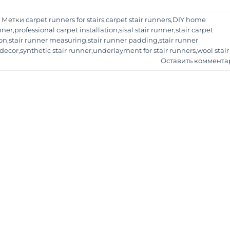
Метки
carpet runners for stairs
,
carpet stair runners
,
DIY home
nner
,
professional carpet installation
,
sisal stair runner
,
stair carpet
ion
,
stair runner measuring
,
stair runner padding
,
stair runner
 decor
,
synthetic stair runner
,
underlayment for stair runners
,
wool stair
Оставить коммента