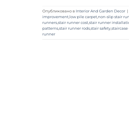
Опубликовано в
Interior And Garden Decor
|
improvement
,
low pile carpet
,
non-slip stair ru
runners
,
stair runner cost
,
stair runner installat
patterns
,
stair runner rods
,
stair safety
,
staircase
runner