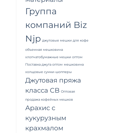
Группа
компаний Biz
Njp
джутовые мешки для кофе
объемная мешковина
хлопчатобумажные мешки оптом
Поставка джута оптом
мешковина
холщовые сумки-шопперы
Джутовая пряжа
класса CB
Оптовая
продажа кофейных мешков
Арахис с
кукурузным
крахмалом