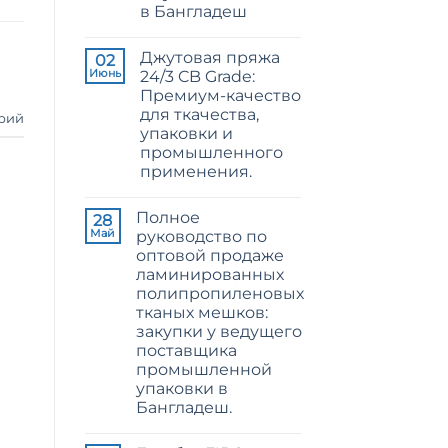
в Бангладеш
Jute
Yarn:
Комментариев
The
к
нет
Technical
Джутовая пряжа
записи
02
2026
Raw
Июнь
24/3 CB Grade:
Guide
Jute
to
Премиум-качество
Fibre
24/3
Supplier
для ткачества,
and
рий
Bangladesh
36/4
упаковки и
Configurations
промышленного
применения.
Комментариев
к
нет
Полное
записи
28
24/3
Май
руководство по
CB
оптовой продаже
Grade
Jute
ламинированных
Yarn:
полипропиленовых
Premium
Quality
тканых мешков:
for
закупки у ведущего
Weaving,
Packaging
поставщика
and
промышленной
Industrial
упаковки в
Applications
Бангладеш.
Комментариев
к
нет