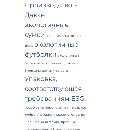
Производство в
Дакке
экологичные
сумки
экологически чистая
экологичные
ткань
футболки
экологичная
сельскохозяйственная упаковка
биоразлагаемая упаковка
Упаковка,
соответствующая
требованиям ESG.
подарки на мероприятии
Рыбацкое
ребро
Упаковка пищевого качества
Прочная мешковина
прочные
сумки-шопперы
Промышленная