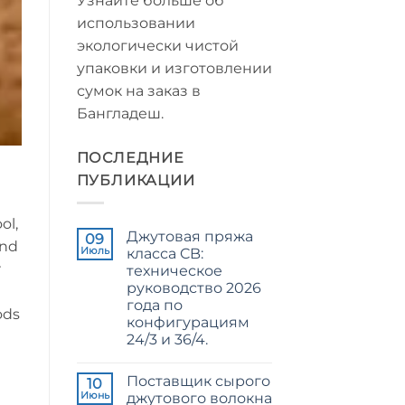
Узнайте больше об
использовании
экологически чистой
упаковки и изготовлении
сумок на заказ в
Бангладеш.
ПОСЛЕДНИЕ
ПУБЛИКАЦИИ
ol,
Джутовая пряжа
09
and
Июль
класса CB:
r
техническое
руководство 2026
года по
ods
конфигурациям
24/3 и 36/4.
Комментариев
к
нет
Поставщик сырого
записи
10
CB
Июнь
джутового волокна
Grade