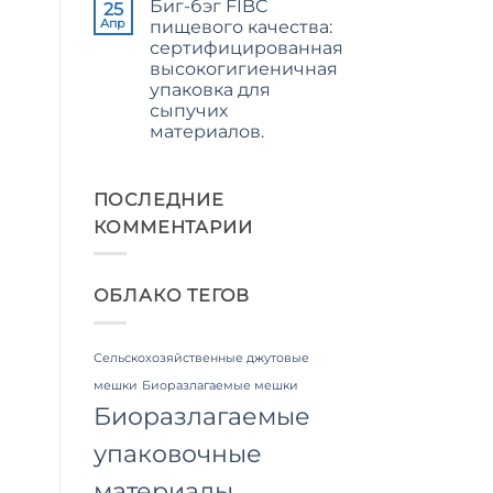
Биг-бэг FIBC
записи
25
The
Апр
пищевого качества:
Ultimate
сертифицированная
Guide
to
высокогигиеничная
Laminated
упаковка для
PP
Woven
сыпучих
Bags
материалов.
Wholesale:
Sourcing
Комментариев
from
к
нет
a
записи
Premier
Food
ПОСЛЕДНИЕ
Industrial
Grade
Packaging
КОММЕНТАРИИ
FIBC
Supplier
Bag:
in
Certified
Bangladesh
High-
Hygiene
ОБЛАКО ТЕГОВ
Bulk
Packaging
Сельскохозяйственные джутовые
мешки
Биоразлагаемые мешки
Биоразлагаемые
упаковочные
материалы