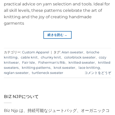
practical advice on yarn selection and tools. Ideal for
all skill levels, these patterns celebrate the art of
knitting and the joy of creating handmade
garments
続きを読む
→
カテゴリー:
Custom Apparel
|
タグ:
Aran sweater
、
brioche
knitting
、
cable knit
、
chunky knit
、
colorblock sweater
、
cozy
knitwear
、
Fair Isle
、
Fisherman's Rib
、
knitted sweater
、
knitted
sweaters
、
knitting patterns
、
knot sweater
、
lace knitting
、
raglan sweater
、
turtleneck sweater
コメントをどうぞ
BIZ NJPについて
Biz Njp は、持続可能なジュートバッグ、オーガニックコ