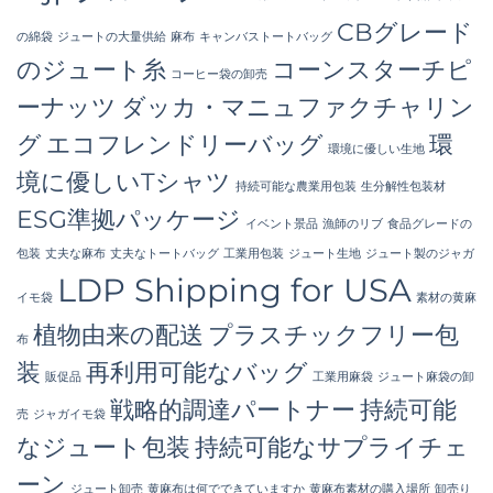
CBグレード
の綿袋
ジュートの大量供給
麻布
キャンバストートバッグ
のジュート糸
コーンスターチピ
コーヒー袋の卸売
ーナッツ
ダッカ・マニュファクチャリン
グ
エコフレンドリーバッグ
環
環境に優しい生地
境に優しいTシャツ
持続可能な農業用包装
生分解性包装材
ESG準拠パッケージ
イベント景品
漁師のリブ
食品グレードの
包装
丈夫な麻布
丈夫なトートバッグ
工業用包装
ジュート生地
ジュート製のジャガ
LDP Shipping for USA
イモ袋
素材の黄麻
植物由来の配送
プラスチックフリー包
布
装
再利用可能なバッグ
販促品
工業用麻袋
ジュート麻袋の卸
戦略的調達パートナー
持続可能
売
ジャガイモ袋
なジュート包装
持続可能なサプライチェ
ーン
ジュート卸売
黄麻布は何でできていますか
黄麻布素材の購入場所
卸売り