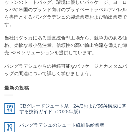
ットンのトートバッグ、環境に優しいパッケージ、ヨーロ
ッパや米国のブランド向けのプライベートラベルアパレル
を専門とするバングラデシュの製造業者および輸出業者で
す。
当社はダッカにある垂直統合型工場から、競争力のある価
格、柔軟な最小発注量、信頼性の高い輸出物流を備えた卸
売 B2B ソリューションを提供しています。
バングラデシュからの持続可能なパッケージとカスタムバ
ッグの調達について詳しく学びましょう。
最新の投稿
CBグレードジュート糸：24/3および36/4構成に関
09
7月
する技術ガイド（2026年版）
CB
コ
Grade
メ
バングラデシュのジュート繊維供給業者
Jute
10
ン
Yarn:
ト
6月
Raw
コ