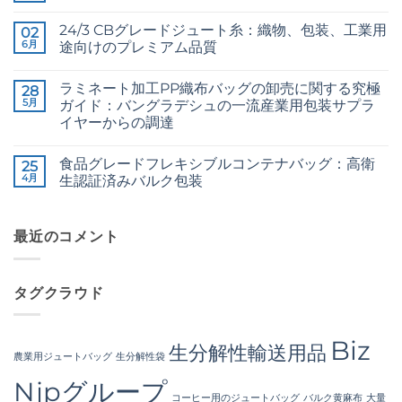
The
は
Jute
メ
Technical
ま
Fibre
ン
2026
だ
24/3 CBグレードジュート糸：織物、包装、工業用
02
Supplier
ト
Guide
あ
Bangladesh
6月
は
途向けのプレミアム品質
to
り
へ
ま
24/3
ま
24/3
コ
の
だ
and
せ
CB
メ
あ
36/4
ん
ラミネート加工PP織布バッグの卸売に関する究極
Grade
28
ン
り
Configurations
Jute
ト
5月
ま
ガイド：バングラデシュの一流産業用包装サプラ
へ
Yarn:
は
せ
の
イヤーからの調達
Premium
ま
ん
Quality
だ
The
コ
for
あ
Ultimate
メ
Weaving,
り
食品グレードフレキシブルコンテナバッグ：高衛
Guide
25
ン
Packaging
ま
to
ト
4月
生認証済みバルク包装
and
せ
Laminated
は
Industrial
ん
PP
Food
ま
コ
Applications
Woven
Grade
だ
メ
へ
Bags
FIBC
あ
ン
の
Wholesale:
Bag:
最近のコメント
り
ト
Sourcing
Certified
ま
は
from
High-
せ
ま
a
Hygiene
ん
だ
Premier
Bulk
あ
タグクラウド
Industrial
Packaging
り
Packaging
へ
ま
Supplier
の
せ
in
ん
Bangladesh
Biz
生分解性輸送用品
へ
農業用ジュートバッグ
生分解性袋
の
Njpグループ
コーヒー用のジュートバッグ
バルク黄麻布
大量