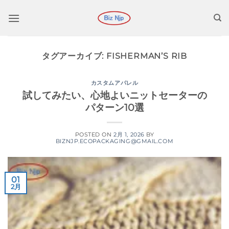
コ
ン
テ
ン
タグアーカイブ:
FISHERMAN’S RIB
ツ
に
ス
カスタムアパレル
試してみたい、心地よいニットセーターの
キ
パターン10選
ッ
プ
POSTED ON
2月 1, 2026
BY
BIZNJP.ECOPACKAGING@GMAIL.COM
01
2月