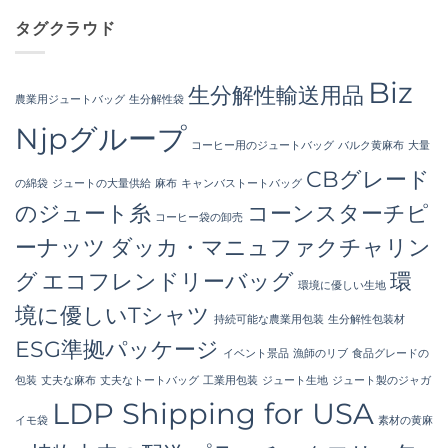
a
Hygiene
ん
だ
Premier
Bulk
あ
タグクラウド
Industrial
Packaging
り
Packaging
へ
ま
Supplier
の
せ
in
ん
Bangladesh
Biz
生分解性輸送用品
へ
農業用ジュートバッグ
生分解性袋
の
Njpグループ
コーヒー用のジュートバッグ
バルク黄麻布
大量
CBグレード
の綿袋
ジュートの大量供給
麻布
キャンバストートバッグ
のジュート糸
コーンスターチピ
コーヒー袋の卸売
ーナッツ
ダッカ・マニュファクチャリン
グ
エコフレンドリーバッグ
環
環境に優しい生地
境に優しいTシャツ
持続可能な農業用包装
生分解性包装材
ESG準拠パッケージ
イベント景品
漁師のリブ
食品グレードの
包装
丈夫な麻布
丈夫なトートバッグ
工業用包装
ジュート生地
ジュート製のジャガ
LDP Shipping for USA
イモ袋
素材の黄麻