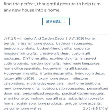
find the perfect, thoughtful gesture to help turn
any new house into a home.
続きを読む
→
カテゴリー:
Interior And Garden Decor
|
タグ:
2026 home
trends
、
artisanal home goods
、
bathroom accessories
、
bedroom comforts
、
budget-friendly gifts
、
corporate
housewarming gifts
、
creative gift ideas
、
custom gift
packages
、
DIY home gifts
、
eco-friendly gifts
、
engraved
cutting boards
、
garden lover gifts
、
handmade keepsakes
、
home office essentials
、
housewarming gift baskets
、
Housewarming gifts
、
interior design gifts
、
living room decor
、
luxury gifting 2026
、
luxury home decor
、
milestone
celebrations
、
moving day essentials
、
new home traditions
、
new homeowner gifts
、
outdoor patio accessories
、
personalized
doormats
、
personalized presents
、
practical kitchen gadgets
、
smart home technology
、
spa gift sets
、
subscription boxes for
home
、
sustainable home products
、
unique home accents
、
welcome home wishes
コメントをどうぞ