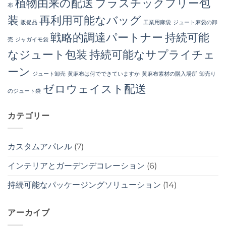
植物由来の配送
プラスチックフリー包
布
装
再利用可能なバッグ
販促品
工業用麻袋
ジュート麻袋の卸
戦略的調達パートナー
持続可能
売
ジャガイモ袋
なジュート包装
持続可能なサプライチェ
ーン
ジュート卸売
黄麻布は何でできていますか
黄麻布素材の購入場所
卸売り
ゼロウェイスト配送
のジュート袋
カテゴリー
カスタムアパレル
(7)
インテリアとガーデンデコレーション
(6)
持続可能なパッケージングソリューション
(14)
アーカイブ