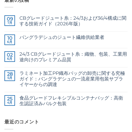
最新の投稿
CBグレードジュート糸：24/3および36/4構成に関
09
7月
する技術ガイド（2026年版）
CB
コ
Grade
メ
バングラデシュのジュート繊維供給業者
Jute
10
ン
Yarn:
ト
6月
Raw
コ
The
は
Jute
メ
Technical
ま
Fibre
ン
2026
だ
24/3 CBグレードジュート糸：織物、包装、工業用
02
Supplier
ト
Guide
あ
Bangladesh
6月
は
途向けのプレミアム品質
to
り
へ
ま
24/3
ま
24/3
コ
の
だ
and
せ
CB
メ
あ
36/4
ん
ラミネート加工PP織布バッグの卸売に関する究極
Grade
28
ン
り
Configurations
Jute
ト
5月
ま
ガイド：バングラデシュの一流産業用包装サプラ
へ
Yarn:
は
せ
の
イヤーからの調達
Premium
ま
ん
Quality
だ
The
コ
for
あ
Ultimate
メ
Weaving,
り
食品グレードフレキシブルコンテナバッグ：高衛
Guide
25
ン
Packaging
ま
to
ト
4月
生認証済みバルク包装
and
せ
Laminated
は
Industrial
ん
PP
Food
ま
コ
Applications
Woven
Grade
だ
メ
へ
Bags
FIBC
あ
ン
の
Wholesale:
Bag:
最近のコメント
り
ト
Sourcing
Certified
ま
は
from
High-
せ
ま