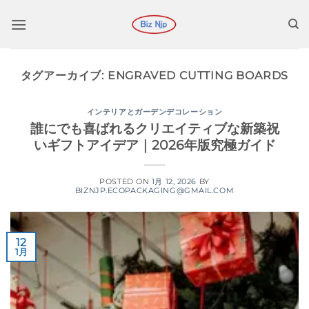
コ
ン
テ
ン
タグアーカイブ:
ENGRAVED CUTTING BOARDS
ツ
に
ス
インテリアとガーデンデコレーション
誰にでも喜ばれるクリエイティブな新築祝
キ
いギフトアイデア｜2026年版究極ガイド
ッ
プ
POSTED ON
1月 12, 2026
BY
BIZNJP.ECOPACKAGING@GMAIL.COM
12
1月