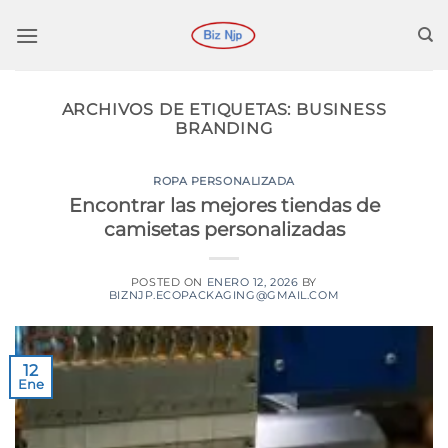
Saltar
al
contenido
ARCHIVOS DE ETIQUETAS:
BUSINESS
BRANDING
ROPA PERSONALIZADA
Encontrar las mejores tiendas de
camisetas personalizadas
POSTED ON
ENERO 12, 2026
BY
BIZNJP.ECOPACKAGING@GMAIL.COM
12
Ene