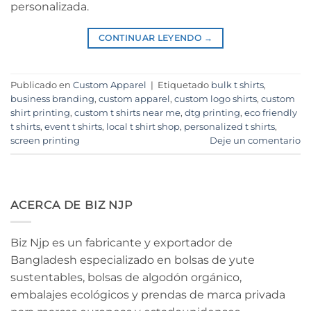
personalizada.
CONTINUAR LEYENDO
→
Publicado en
Custom Apparel
|
Etiquetado
bulk t shirts
,
business branding
,
custom apparel
,
custom logo shirts
,
custom
shirt printing
,
custom t shirts near me
,
dtg printing
,
eco friendly
t shirts
,
event t shirts
,
local t shirt shop
,
personalized t shirts
,
screen printing
Deje un comentario
ACERCA DE BIZ NJP
Biz Njp es un fabricante y exportador de
Bangladesh especializado en bolsas de yute
sustentables, bolsas de algodón orgánico,
embalajes ecológicos y prendas de marca privada