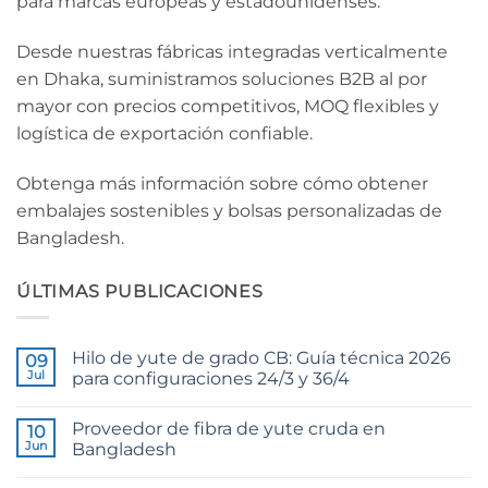
para marcas europeas y estadounidenses.
Desde nuestras fábricas integradas verticalmente
en Dhaka, suministramos soluciones B2B al por
mayor con precios competitivos, MOQ flexibles y
logística de exportación confiable.
Obtenga más información sobre cómo obtener
embalajes sostenibles y bolsas personalizadas de
Bangladesh.
ÚLTIMAS PUBLICACIONES
Hilo de yute de grado CB: Guía técnica 2026
09
Jul
para configuraciones 24/3 y 36/4
No
hay
Proveedor de fibra de yute cruda en
10
comentarios
en
Jun
Bangladesh
CB
Grade
No
Jute
hay