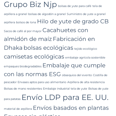
Grupo Biz Njp
bolsas de yute para café
tela de
arpillera a granel
bolsas de algodón a granel
Suministro de yute a granel
Hilo de yute de grado CB
arpillera
bolsos de lona
Cacahuetes con
Sacos de café al por mayor
almidón de maíz
Fabricación en
Dhaka
bolsas ecológicas
tejido ecológico
camisetas ecológicas
embalaje agrícola sostenible
Embalaje que cumple
empaques biodegradables
con las normas ESG
obsequios del evento
Costilla de
pescador
Envases aptos para uso alimentario
Arpillera de alta resistencia
Bolsas de mano resistentes
Embalaje industrial
tela de yute
Bolsas de yute
Envío LDP para EE. UU.
para patatas
Envíos basados ​​en plantas
material de arpillera