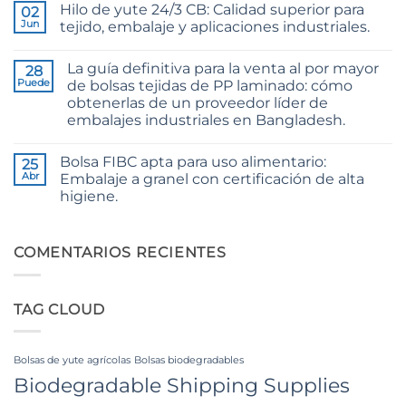
Hilo de yute 24/3 CB: Calidad superior para
Yarn:
02
comentarios
The
en
Jun
tejido, embalaje y aplicaciones industriales.
Technical
Raw
2026
Jute
No
Guide
Fibre
hay
La guía definitiva para la venta al por mayor
to
Supplier
28
comentarios
24/3
Bangladesh
en
Puede
de bolsas tejidas de PP laminado: cómo
and
24/3
obtenerlas de un proveedor líder de
36/4
CB
Configurations
Grade
embalajes industriales en Bangladesh.
Jute
Yarn:
No
Premium
hay
Bolsa FIBC apta para uso alimentario:
25
Quality
comentarios
en
for
Abr
Embalaje a granel con certificación de alta
The
Weaving,
higiene.
Ultimate
Packaging
Guide
and
No
to
Industrial
hay
Laminated
Applications
comentarios
PP
en
COMENTARIOS RECIENTES
Woven
Food
Bags
Grade
Wholesale:
FIBC
Sourcing
Bag:
from
TAG CLOUD
Certified
a
High-
Premier
Hygiene
Industrial
Bulk
Packaging
Packaging
Bolsas de yute agrícolas
Bolsas biodegradables
Supplier
in
Biodegradable Shipping Supplies
Bangladesh