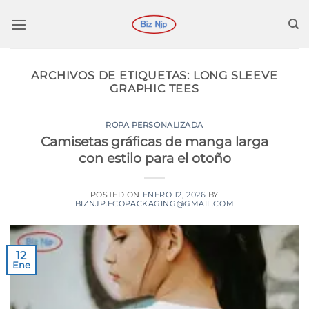
Saltar
al
contenido
ARCHIVOS DE ETIQUETAS:
LONG SLEEVE
GRAPHIC TEES
ROPA PERSONALIZADA
Camisetas gráficas de manga larga
con estilo para el otoño
POSTED ON
ENERO 12, 2026
BY
BIZNJP.ECOPACKAGING@GMAIL.COM
12
Ene