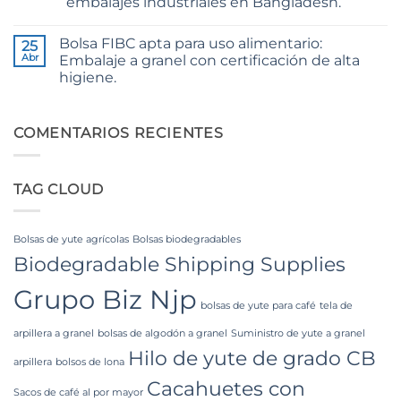
embalajes industriales en Bangladesh.
Jute
Yarn:
No
Premium
hay
Bolsa FIBC apta para uso alimentario:
25
Quality
comentarios
en
for
Abr
Embalaje a granel con certificación de alta
The
Weaving,
higiene.
Ultimate
Packaging
Guide
and
No
to
Industrial
hay
Laminated
Applications
comentarios
PP
en
COMENTARIOS RECIENTES
Woven
Food
Bags
Grade
Wholesale:
FIBC
Sourcing
Bag:
from
TAG CLOUD
Certified
a
High-
Premier
Hygiene
Industrial
Bulk
Packaging
Packaging
Bolsas de yute agrícolas
Bolsas biodegradables
Supplier
in
Biodegradable Shipping Supplies
Bangladesh
Grupo Biz Njp
bolsas de yute para café
tela de
arpillera a granel
bolsas de algodón a granel
Suministro de yute a granel
Hilo de yute de grado CB
arpillera
bolsos de lona
Cacahuetes con
Sacos de café al por mayor