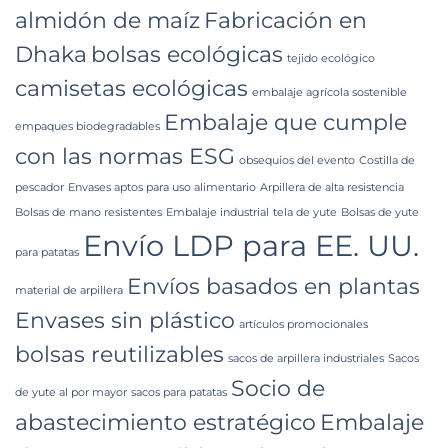
almidón de maíz
Fabricación en
Dhaka
bolsas ecológicas
tejido ecológico
camisetas ecológicas
embalaje agrícola sostenible
Embalaje que cumple
empaques biodegradables
con las normas ESG
obsequios del evento
Costilla de
pescador
Envases aptos para uso alimentario
Arpillera de alta resistencia
Bolsas de mano resistentes
Embalaje industrial
tela de yute
Bolsas de yute
Envío LDP para EE. UU.
para patatas
Envíos basados ​​en plantas
material de arpillera
Envases sin plástico
artículos promocionales
bolsas reutilizables
sacos de arpillera industriales
Sacos
Socio de
de yute al por mayor
sacos para patatas
abastecimiento estratégico
Embalaje