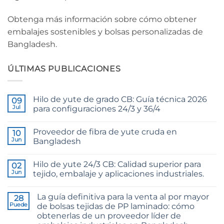
Obtenga más información sobre cómo obtener
embalajes sostenibles y bolsas personalizadas de
Bangladesh.
ÚLTIMAS PUBLICACIONES
Hilo de yute de grado CB: Guía técnica 2026
09
Jul
para configuraciones 24/3 y 36/4
No
hay
Proveedor de fibra de yute cruda en
10
comentarios
en
Jun
Bangladesh
CB
Grade
No
Jute
hay
Hilo de yute 24/3 CB: Calidad superior para
Yarn:
02
comentarios
The
en
Jun
tejido, embalaje y aplicaciones industriales.
Technical
Raw
2026
Jute
No
Guide
Fibre
hay
La guía definitiva para la venta al por mayor
to
Supplier
28
comentarios
24/3
Bangladesh
en
Puede
de bolsas tejidas de PP laminado: cómo
and
24/3
obtenerlas de un proveedor líder de
36/4
CB
Configurations
Grade