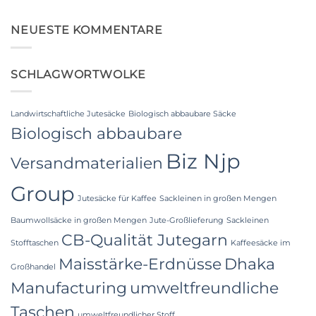
Keine
Laminated
Kommentare
PP
zu
Woven
Food
NEUESTE KOMMENTARE
Bags
Grade
Wholesale:
FIBC
Sourcing
Bag:
from
Certified
a
SCHLAGWORTWOLKE
High-
Premier
Hygiene
Industrial
Bulk
Packaging
Packaging
Supplier
Landwirtschaftliche Jutesäcke
Biologisch abbaubare Säcke
in
Bangladesh
Biologisch abbaubare
Biz Njp
Versandmaterialien
Group
Jutesäcke für Kaffee
Sackleinen in großen Mengen
Baumwollsäcke in großen Mengen
Jute-Großlieferung
Sackleinen
CB-Qualität Jutegarn
Stofftaschen
Kaffeesäcke im
Maisstärke-Erdnüsse
Dhaka
Großhandel
Manufacturing
umweltfreundliche
Taschen
umweltfreundlicher Stoff