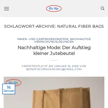
Zum
Inhalt
springen
SCHLAGWORT-ARCHIVE:
NATURAL FIBER BAGS
INNEN- UND GARTENDEKORATION
,
NACHHALTIGE
VERPACKUNGSLÖSUNGEN
Nachhaltige Mode: Der Aufstieg
kleiner Jutebeutel
VERÖFFENTLICHT AM
JANUAR 16, 2026
VON
BIZNJP.ECOPACKAGING@GMAIL.COM
16
Januar