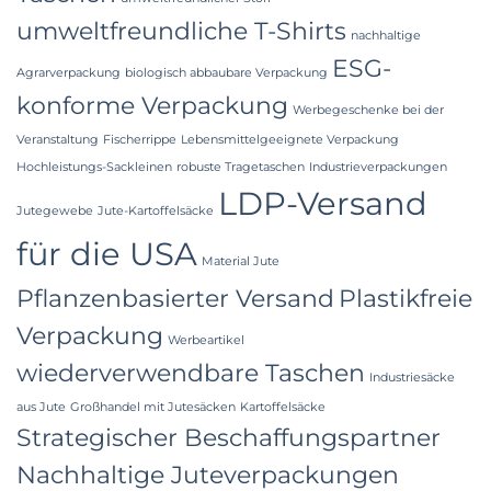
umweltfreundliche T-Shirts
nachhaltige
ESG-
Agrarverpackung
biologisch abbaubare Verpackung
konforme Verpackung
Werbegeschenke bei der
Veranstaltung
Fischerrippe
Lebensmittelgeeignete Verpackung
Hochleistungs-Sackleinen
robuste Tragetaschen
Industrieverpackungen
LDP-Versand
Jutegewebe
Jute-Kartoffelsäcke
für die USA
Material Jute
Pflanzenbasierter Versand
Plastikfreie
Verpackung
Werbeartikel
wiederverwendbare Taschen
Industriesäcke
aus Jute
Großhandel mit Jutesäcken
Kartoffelsäcke
Strategischer Beschaffungspartner
Nachhaltige Juteverpackungen