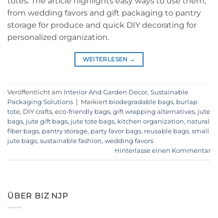
totes. The article highlights easy ways to use them,
from wedding favors and gift packaging to pantry
storage for produce and quick DIY decorating for
personalized organization.
WEITERLESEN
→
Veröffentlicht am
Interior And Garden Decor
,
Sustainable
Packaging Solutions
|
Markiert
biodegradable bags
,
burlap
tote
,
DIY crafts
,
eco-friendly bags
,
gift wrapping alternatives
,
jute
bags
,
jute gift bags
,
jute tote bags
,
kitchen organization
,
natural
fiber bags
,
pantry storage
,
party favor bags
,
reusable bags
,
small
jute bags
,
sustainable fashion
,
wedding favors
Hinterlasse einen Kommentar
ÜBER BIZ NJP