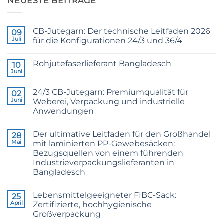
NEUESTE BEITRÄGE
CB-Jutegarn: Der technische Leitfaden 2026
09
Juli
für die Konfigurationen 24/3 und 36/4
Keine
Kommentare
Rohjutefaserlieferant Bangladesch
zu
10
CB
Juni
Keine
Grade
Kommentare
Jute
zu
Yarn:
24/3 CB-Jutegarn: Premiumqualität für
02
Raw
The
Jute
Juni
Weberei, Verpackung und industrielle
Technical
Fibre
2026
Anwendungen
Supplier
Guide
Bangladesh
Keine
to
Kommentare
24/3
Der ultimative Leitfaden für den Großhandel
zu
28
and
24/3
36/4
Mai
mit laminierten PP-Gewebesäcken:
CB
Configurations
Bezugsquellen von einem führenden
Grade
Jute
Industrieverpackungslieferanten in
Yarn:
Bangladesch
Premium
Quality
Keine
for
Kommentare
Weaving,
Lebensmittelgeeigneter FIBC-Sack:
zu
25
Packaging
The
April
Zertifizierte, hochhygienische
and
Ultimate
Industrial
Großverpackung
Guide
Applications
to