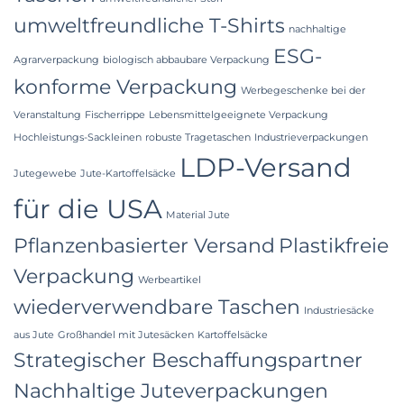
umweltfreundliche T-Shirts
nachhaltige
ESG-
Agrarverpackung
biologisch abbaubare Verpackung
konforme Verpackung
Werbegeschenke bei der
Veranstaltung
Fischerrippe
Lebensmittelgeeignete Verpackung
Hochleistungs-Sackleinen
robuste Tragetaschen
Industrieverpackungen
LDP-Versand
Jutegewebe
Jute-Kartoffelsäcke
für die USA
Material Jute
Pflanzenbasierter Versand
Plastikfreie
Verpackung
Werbeartikel
wiederverwendbare Taschen
Industriesäcke
aus Jute
Großhandel mit Jutesäcken
Kartoffelsäcke
Strategischer Beschaffungspartner
Nachhaltige Juteverpackungen