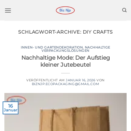
Zum
Inhalt
springen
SCHLAGWORT-ARCHIVE:
DIY CRAFTS
INNEN- UND GARTENDEKORATION
,
NACHHALTIGE
VERPACKUNGSLÖSUNGEN
Nachhaltige Mode: Der Aufstieg
kleiner Jutebeutel
VERÖFFENTLICHT AM
JANUAR 16, 2026
VON
BIZNJP.ECOPACKAGING@GMAIL.COM
16
Januar