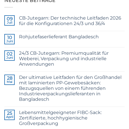
NEUESTE BEITRÄGE
CB-Jutegarn: Der technische Leitfaden 2026
09
Juli
für die Konfigurationen 24/3 und 36/4
Keine
Kommentare
Rohjutefaserlieferant Bangladesch
zu
10
CB
Juni
Keine
Grade
Kommentare
Jute
zu
Yarn:
24/3 CB-Jutegarn: Premiumqualität für
02
Raw
The
Jute
Juni
Weberei, Verpackung und industrielle
Technical
Fibre
2026
Anwendungen
Supplier
Guide
Bangladesh
Keine
to
Kommentare
24/3
Der ultimative Leitfaden für den Großhandel
zu
28
and
24/3
36/4
Mai
mit laminierten PP-Gewebesäcken:
CB
Configurations
Bezugsquellen von einem führenden
Grade
Jute
Industrieverpackungslieferanten in
Yarn:
Bangladesch
Premium
Quality
Keine
for
Kommentare
Weaving,
Lebensmittelgeeigneter FIBC-Sack:
zu
25
Packaging
The
April
Zertifizierte, hochhygienische
and
Ultimate
Industrial
Großverpackung
Guide
Applications
to