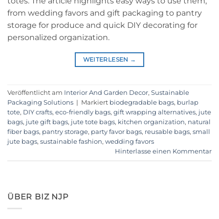
totes. The article highlights easy ways to use them,
from wedding favors and gift packaging to pantry
storage for produce and quick DIY decorating for
personalized organization.
WEITERLESEN
→
Veröffentlicht am
Interior And Garden Decor
,
Sustainable
Packaging Solutions
|
Markiert
biodegradable bags
,
burlap
tote
,
DIY crafts
,
eco-friendly bags
,
gift wrapping alternatives
,
jute
bags
,
jute gift bags
,
jute tote bags
,
kitchen organization
,
natural
fiber bags
,
pantry storage
,
party favor bags
,
reusable bags
,
small
jute bags
,
sustainable fashion
,
wedding favors
Hinterlasse einen Kommentar
ÜBER BIZ NJP