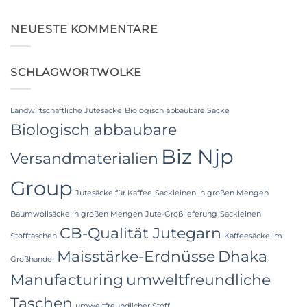
Keine
Laminated
Kommentare
PP
zu
Woven
Food
NEUESTE KOMMENTARE
Bags
Grade
Wholesale:
FIBC
Sourcing
Bag:
from
Certified
a
SCHLAGWORTWOLKE
High-
Premier
Hygiene
Industrial
Bulk
Packaging
Packaging
Supplier
Landwirtschaftliche Jutesäcke
Biologisch abbaubare Säcke
in
Bangladesh
Biologisch abbaubare
Biz Njp
Versandmaterialien
Group
Jutesäcke für Kaffee
Sackleinen in großen Mengen
Baumwollsäcke in großen Mengen
Jute-Großlieferung
Sackleinen
CB-Qualität Jutegarn
Stofftaschen
Kaffeesäcke im
Maisstärke-Erdnüsse
Dhaka
Großhandel
Manufacturing
umweltfreundliche
Taschen
umweltfreundlicher Stoff