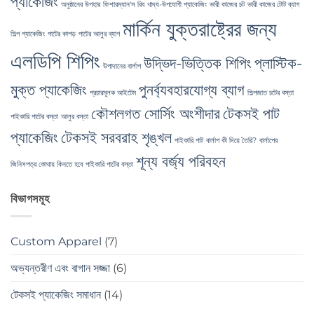
প্যাকেজিং
অনুষ্ঠানের উপহার
ফিশারম্যান'স রিব
খাদ্য-উপযোগী প্যাকেজিং
ভারী কাজের চট
ভারী কাজের টোট ব্যাগ
মার্কিন যুক্তরাষ্ট্রের জন্য
শিল্প প্যাকেজিং
পাটের কাপড়
পাটের আলুর ব্যাগ
এলডিপি শিপিং
উদ্ভিদ-ভিত্তিক শিপিং
প্লাস্টিক-
উপাদানের বার্লাপ
মুক্ত প্যাকেজিং
পুনর্ব্যবহারযোগ্য ব্যাগ
প্রচারমূলক আইটেম
শিল্পজাত চটের বস্তা
কৌশলগত সোর্সিং অংশীদার
টেকসই পাট
পাইকারি পাটের বস্তা
আলুর বস্তা
প্যাকেজিং
টেকসই সরবরাহ শৃঙ্খল
পাইকারি পাট
বার্লাপ কী দিয়ে তৈরি?
বার্লাপের
শূন্য বর্জ্য পরিবহন
জিনিসপত্র কোথায় কিনতে হবে
পাইকারি পাটের বস্তা
বিভাগসমূহ
Custom Apparel
(7)
অভ্যন্তরীণ এবং বাগান সজ্জা
(6)
টেকসই প্যাকেজিং সমাধান
(14)