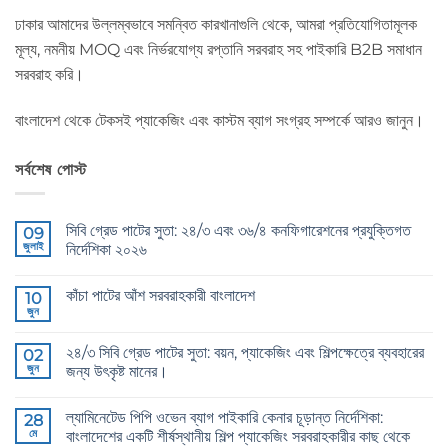
ঢাকার আমাদের উল্লম্বভাবে সমন্বিত কারখানাগুলি থেকে, আমরা প্রতিযোগিতামূলক
মূল্য, নমনীয় MOQ এবং নির্ভরযোগ্য রপ্তানি সরবরাহ সহ পাইকারি B2B সমাধান
সরবরাহ করি।
বাংলাদেশ থেকে টেকসই প্যাকেজিং এবং কাস্টম ব্যাগ সংগ্রহ সম্পর্কে আরও জানুন।
সর্বশেষ পোস্ট
সিবি গ্রেড পাটের সুতা: ২৪/৩ এবং ৩৬/৪ কনফিগারেশনের প্রযুক্তিগত
09
জুলাই
নির্দেশিকা ২০২৬
CB
কোন
Grade
মন্তব্য
কাঁচা পাটের আঁশ সরবরাহকারী বাংলাদেশ
Jute
10
নেই
Yarn:
জুন
Raw
কোন
The
Jute
মন্তব্য
Technical
Fibre
নেই
2026
২৪/৩ সিবি গ্রেড পাটের সুতা: বয়ন, প্যাকেজিং এবং শিল্পক্ষেত্রে ব্যবহারের
02
Supplier
Guide
Bangladesh
জুন
জন্য উৎকৃষ্ট মানের।
to
এ
24/3
24/3
কোন
and
CB
মন্তব্য
36/4
ল্যামিনেটেড পিপি ওভেন ব্যাগ পাইকারি কেনার চূড়ান্ত নির্দেশিকা:
Grade
28
নেই
Configurations
Jute
মে
বাংলাদেশের একটি শীর্ষস্থানীয় শিল্প প্যাকেজিং সরবরাহকারীর কাছ থেকে
এ
Yarn: