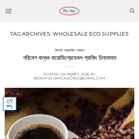
কন্টেন্টে
চলে
যান
TAG ARCHIVES:
WHOLESALE ECO SUPPLIES
টেকসই প্যাকেজিং সমাধান
পরিবেশ বান্ধব বায়োডিগ্রেডেবল প্যাকিং চিনাবাদাম
POSTED ON
জানুয়ারি 7, 2026
BY
BIZNJP.ECOPACKAGING@GMAIL.COM
07
জানু.