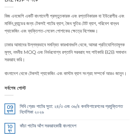
বিজ এনজেপি একটি বাংলাদেশী প্রস্তুতকারক এবং রপ্তানিকারক যা ইউরোপীয় এবং
মার্কিন ব্র্যান্ডের জন্য টেকসই পাটের ব্যাগ, জৈব সুতির টোট ব্যাগ, পরিবেশ বান্ধব
প্যাকেজিং এবং ব্যক্তিগত-লেবেল পোশাকের ক্ষেত্রে বিশেষজ্ঞ।
ঢাকার আমাদের উল্লম্বভাবে সমন্বিত কারখানাগুলি থেকে, আমরা প্রতিযোগিতামূলক
মূল্য, নমনীয় MOQ এবং নির্ভরযোগ্য রপ্তানি সরবরাহ সহ পাইকারি B2B সমাধান
সরবরাহ করি।
বাংলাদেশ থেকে টেকসই প্যাকেজিং এবং কাস্টম ব্যাগ সংগ্রহ সম্পর্কে আরও জানুন।
সর্বশেষ পোস্ট
সিবি গ্রেড পাটের সুতা: ২৪/৩ এবং ৩৬/৪ কনফিগারেশনের প্রযুক্তিগত
09
জুলাই
নির্দেশিকা ২০২৬
CB
কোন
Grade
মন্তব্য
কাঁচা পাটের আঁশ সরবরাহকারী বাংলাদেশ
Jute
10
নেই
Yarn:
জুন
Raw
কোন
The