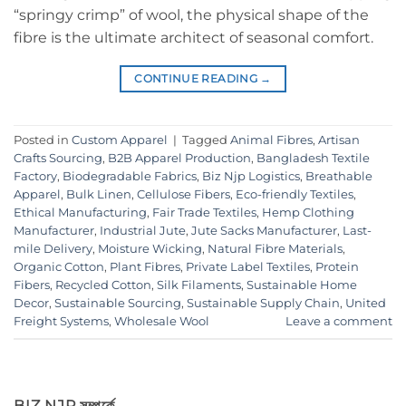
“springy crimp” of wool, the physical shape of the
fibre is the ultimate architect of seasonal comfort.
CONTINUE READING
→
Posted in
Custom Apparel
|
Tagged
Animal Fibres
,
Artisan
Crafts Sourcing
,
B2B Apparel Production
,
Bangladesh Textile
Factory
,
Biodegradable Fabrics
,
Biz Njp Logistics
,
Breathable
Apparel
,
Bulk Linen
,
Cellulose Fibers
,
Eco-friendly Textiles
,
Ethical Manufacturing
,
Fair Trade Textiles
,
Hemp Clothing
Manufacturer
,
Industrial Jute
,
Jute Sacks Manufacturer
,
Last-
mile Delivery
,
Moisture Wicking
,
Natural Fibre Materials
,
Organic Cotton
,
Plant Fibres
,
Private Label Textiles
,
Protein
Fibers
,
Recycled Cotton
,
Silk Filaments
,
Sustainable Home
Decor
,
Sustainable Sourcing
,
Sustainable Supply Chain
,
United
Freight Systems
,
Wholesale Wool
Leave a comment
BIZ NJP সম্পর্কে