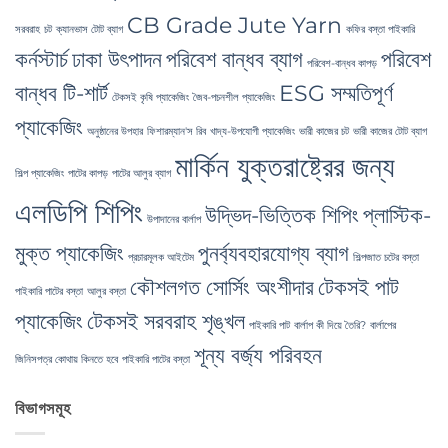
CB Grade Jute Yarn
সরবরাহ
চট
ক্যানভাস টোট ব্যাগ
কফির বস্তা পাইকারি
কর্নস্টার্চ
ঢাকা উৎপাদন
পরিবেশ বান্ধব ব্যাগ
পরিবেশ
পরিবেশ-বান্ধব কাপড়
বান্ধব টি-শার্ট
ESG সম্মতিপূর্ণ
টেকসই কৃষি প্যাকেজিং
জৈব-পচনশীল প্যাকেজিং
প্যাকেজিং
অনুষ্ঠানের উপহার
ফিশারম্যান'স রিব
খাদ্য-উপযোগী প্যাকেজিং
ভারী কাজের চট
ভারী কাজের টোট ব্যাগ
মার্কিন যুক্তরাষ্ট্রের জন্য
শিল্প প্যাকেজিং
পাটের কাপড়
পাটের আলুর ব্যাগ
এলডিপি শিপিং
উদ্ভিদ-ভিত্তিক শিপিং
প্লাস্টিক-
উপাদানের বার্লাপ
মুক্ত প্যাকেজিং
পুনর্ব্যবহারযোগ্য ব্যাগ
প্রচারমূলক আইটেম
শিল্পজাত চটের বস্তা
কৌশলগত সোর্সিং অংশীদার
টেকসই পাট
পাইকারি পাটের বস্তা
আলুর বস্তা
প্যাকেজিং
টেকসই সরবরাহ শৃঙ্খল
পাইকারি পাট
বার্লাপ কী দিয়ে তৈরি?
বার্লাপের
শূন্য বর্জ্য পরিবহন
জিনিসপত্র কোথায় কিনতে হবে
পাইকারি পাটের বস্তা
বিভাগসমূহ