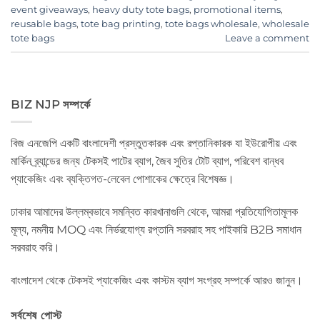
event giveaways
,
heavy duty tote bags
,
promotional items
,
reusable bags
,
tote bag printing
,
tote bags wholesale
,
wholesale
tote bags
Leave a comment
BIZ NJP সম্পর্কে
বিজ এনজেপি একটি বাংলাদেশী প্রস্তুতকারক এবং রপ্তানিকারক যা ইউরোপীয় এবং
মার্কিন ব্র্যান্ডের জন্য টেকসই পাটের ব্যাগ, জৈব সুতির টোট ব্যাগ, পরিবেশ বান্ধব
প্যাকেজিং এবং ব্যক্তিগত-লেবেল পোশাকের ক্ষেত্রে বিশেষজ্ঞ।
ঢাকার আমাদের উল্লম্বভাবে সমন্বিত কারখানাগুলি থেকে, আমরা প্রতিযোগিতামূলক
মূল্য, নমনীয় MOQ এবং নির্ভরযোগ্য রপ্তানি সরবরাহ সহ পাইকারি B2B সমাধান
সরবরাহ করি।
বাংলাদেশ থেকে টেকসই প্যাকেজিং এবং কাস্টম ব্যাগ সংগ্রহ সম্পর্কে আরও জানুন।
সর্বশেষ পোস্ট