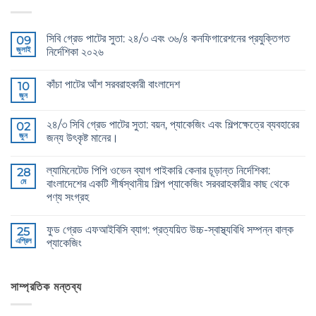
সিবি গ্রেড পাটের সুতা: ২৪/৩ এবং ৩৬/৪ কনফিগারেশনের প্রযুক্তিগত
09
জুলাই
নির্দেশিকা ২০২৬
CB
কোন
Grade
মন্তব্য
কাঁচা পাটের আঁশ সরবরাহকারী বাংলাদেশ
Jute
10
নেই
Yarn:
জুন
Raw
কোন
The
Jute
মন্তব্য
Technical
Fibre
নেই
2026
২৪/৩ সিবি গ্রেড পাটের সুতা: বয়ন, প্যাকেজিং এবং শিল্পক্ষেত্রে ব্যবহারের
02
Supplier
Guide
Bangladesh
জুন
জন্য উৎকৃষ্ট মানের।
to
এ
24/3
24/3
কোন
and
CB
মন্তব্য
36/4
ল্যামিনেটেড পিপি ওভেন ব্যাগ পাইকারি কেনার চূড়ান্ত নির্দেশিকা:
Grade
28
নেই
Configurations
Jute
মে
বাংলাদেশের একটি শীর্ষস্থানীয় শিল্প প্যাকেজিং সরবরাহকারীর কাছ থেকে
এ
Yarn:
পণ্য সংগ্রহ
Premium
Quality
The
কোন
for
Ultimate
মন্তব্য
Weaving,
ফুড গ্রেড এফআইবিসি ব্যাগ: প্রত্যয়িত উচ্চ-স্বাস্থ্যবিধি সম্পন্ন বাল্ক
Guide
25
নেই
Packaging
to
এপ্রিল
প্যাকেজিং
and
Laminated
Industrial
PP
Food
কোন
Applications
Woven
Grade
মন্তব্য
এ
Bags
FIBC
নেই
Wholesale:
Bag:
সাম্প্রতিক মন্তব্য
Sourcing
Certified
from
High-
a
Hygiene