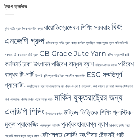
Premier
Bulk
ট্যাগ ক্লাউড
Industrial
Packaging
Packaging
এ
Supplier
in
Bangladesh
বিজ
বায়োডিগ্রেডেবল শিপিং সরবরাহ
এ
কৃষি পাটের ব্যাগ
জৈব-পচনশীল বস্তা
এনজেপি গ্রুপ
কফির জন্য পাটের ব্যাগ
বাল্ক বার্ল্যাপ ফ্যাব্রিক
বাল্ক তুলার ব্যাগ
পাইকারি পাট
CB Grade Jute Yarn
সরবরাহ
চট
ক্যানভাস টোট ব্যাগ
কফির বস্তা পাইকারি
কর্নস্টার্চ
ঢাকা উৎপাদন
পরিবেশ বান্ধব ব্যাগ
পরিবেশ
পরিবেশ-বান্ধব কাপড়
বান্ধব টি-শার্ট
ESG সম্মতিপূর্ণ
টেকসই কৃষি প্যাকেজিং
জৈব-পচনশীল প্যাকেজিং
প্যাকেজিং
অনুষ্ঠানের উপহার
ফিশারম্যান'স রিব
খাদ্য-উপযোগী প্যাকেজিং
ভারী কাজের চট
ভারী কাজের টোট ব্যাগ
মার্কিন যুক্তরাষ্ট্রের জন্য
শিল্প প্যাকেজিং
পাটের কাপড়
পাটের আলুর ব্যাগ
এলডিপি শিপিং
উদ্ভিদ-ভিত্তিক শিপিং
প্লাস্টিক-
উপাদানের বার্লাপ
মুক্ত প্যাকেজিং
পুনর্ব্যবহারযোগ্য ব্যাগ
প্রচারমূলক আইটেম
শিল্পজাত চটের বস্তা
কৌশলগত সোর্সিং অংশীদার
টেকসই পাট
পাইকারি পাটের বস্তা
আলুর বস্তা