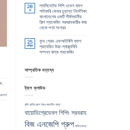
CB
মন্তব্য
এ
ল্যামিনেটেড পিপি ওভেন ব্যাগ
Grade
28
নেই
Jute
মে
পাইকারি কেনার চূড়ান্ত নির্দেশিকা:
Yarn:
বাংলাদেশের একটি শীর্ষস্থানীয়
Premium
Quality
শিল্প প্যাকেজিং সরবরাহকারীর কাছ
for
থেকে পণ্য সংগ্রহ
Weaving,
Packaging
The
কোন
and
Ultimate
মন্তব্য
Industrial
ফুড গ্রেড এফআইবিসি ব্যাগ:
Guide
25
নেই
Applications
to
এপ্রিল
প্রত্যয়িত উচ্চ-স্বাস্থ্যবিধি
এ
Laminated
সম্পন্ন বাল্ক প্যাকেজিং
PP
Woven
Food
কোন
Bags
Grade
মন্তব্য
Wholesale:
FIBC
নেই
Sourcing
Bag:
সাম্প্রতিক মন্তব্য
from
Certified
a
High-
Premier
Hygiene
Industrial
lk
,
Bulk
Packaging
ট্যাগ ক্লাউড
Packaging
Supplier
এ
in
ent
Bangladesh
এ
কৃষি পাটের ব্যাগ
জৈব-পচনশীল বস্তা
বায়োডিগ্রেডেবল শিপিং সরবরাহ
বিজ এনজেপি গ্রুপ
কফির জন্য