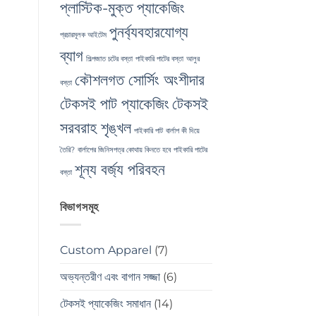
প্লাস্টিক-মুক্ত প্যাকেজিং
পুনর্ব্যবহারযোগ্য
প্রচারমূলক আইটেম
ব্যাগ
শিল্পজাত চটের বস্তা
পাইকারি পাটের বস্তা
আলুর
কৌশলগত সোর্সিং অংশীদার
বস্তা
টেকসই পাট প্যাকেজিং
টেকসই
সরবরাহ শৃঙ্খল
পাইকারি পাট
বার্লাপ কী দিয়ে
তৈরি?
বার্লাপের জিনিসপত্র কোথায় কিনতে হবে
পাইকারি পাটের
শূন্য বর্জ্য পরিবহন
বস্তা
বিভাগসমূহ
Custom Apparel
(7)
অভ্যন্তরীণ এবং বাগান সজ্জা
(6)
টেকসই প্যাকেজিং সমাধান
(14)