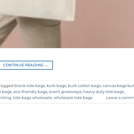
CONTINUE READING
→
Tagged
blank tote bags
,
bulk bags
,
bulk cotton bags
,
canvas bags bu
e bags
,
eco-friendly bags
,
event giveaways
,
heavy duty tote bags
,
inting
,
tote bags wholesale
,
wholesale tote bags
Leave a comm