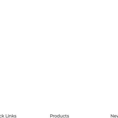
ck Links
Products
New