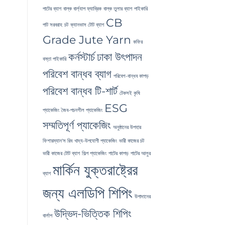
পাটের ব্যাগ
বাল্ক বার্ল্যাপ ফ্যাব্রিক
বাল্ক তুলার ব্যাগ
পাইকারি
CB
পাট সরবরাহ
চট
ক্যানভাস টোট ব্যাগ
Grade Jute Yarn
কফির
কর্নস্টার্চ
ঢাকা উৎপাদন
বস্তা পাইকারি
পরিবেশ বান্ধব ব্যাগ
পরিবেশ-বান্ধব কাপড়
পরিবেশ বান্ধব টি-শার্ট
টেকসই কৃষি
ESG
প্যাকেজিং
জৈব-পচনশীল প্যাকেজিং
সম্মতিপূর্ণ প্যাকেজিং
অনুষ্ঠানের উপহার
ফিশারম্যান'স রিব
খাদ্য-উপযোগী প্যাকেজিং
ভারী কাজের চট
ভারী কাজের টোট ব্যাগ
শিল্প প্যাকেজিং
পাটের কাপড়
পাটের আলুর
মার্কিন যুক্তরাষ্ট্রের
ব্যাগ
জন্য এলডিপি শিপিং
উপাদানের
উদ্ভিদ-ভিত্তিক শিপিং
বার্লাপ