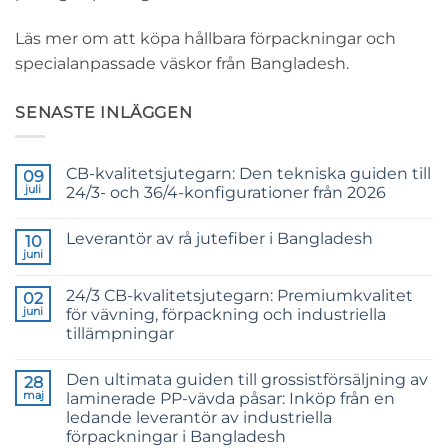
Läs mer om att köpa hållbara förpackningar och
specialanpassade väskor från Bangladesh.
SENASTE INLÄGGEN
CB-kvalitetsjutegarn: Den tekniska guiden till
09
juli
24/3- och 36/4-konfigurationer från 2026
Inga
kommentarer
Leverantör av rå jutefiber i Bangladesh
till
10
CB
juni
Inga
Grade
kommentarer
Jute
till
Yarn:
24/3 CB-kvalitetsjutegarn: Premiumkvalitet
02
Raw
The
Jute
juni
för vävning, förpackning och industriella
Technical
Fibre
2026
tillämpningar
Supplier
Guide
Bangladesh
Inga
to
kommentarer
24/3
Den ultimata guiden till grossistförsäljning av
till
28
and
24/3
36/4
maj
laminerade PP-vävda påsar: Inköp från en
CB
Configurations
ledande leverantör av industriella
Grade
Jute
förpackningar i Bangladesh
Yarn: