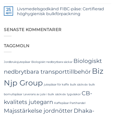
Premium
Inga
Quality
kommentarer
Livsmedelsgodkänd FIBC-påse: Certifierad
till
25
for
The
Weaving,
april
höghygienisk bulkförpackning
Ultimate
Packaging
Guide
and
Inga
to
Industrial
kommentarer
Laminated
till
Applications
PP
Food
SENASTE KOMMENTARER
Woven
Grade
Bags
FIBC
Wholesale:
Bag:
Sourcing
Certified
TAGGMOLN
from
High-
a
Hygiene
Premier
Bulk
Industrial
Packaging
Packaging
Biologiskt
Supplier
Jordbruksjutepåsar
Biologiskt nedbrytbara säckar
in
Biz
Bangladesh
nedbrytbara transporttillbehör
Njp Group
jutepåsar för kaffe
bulk säckväv
bulk
CB-
bomullspåsar
Leverans av jute i bulk
säckväv
tygväskor
kvalitets jutegarn
Kaffepåsar Partihandel
Majsstärkelse jordnötter
Dhaka-