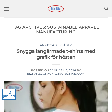
Hoppa
till
innehåll
TAG ARCHIVES:
SUSTAINABLE APPAREL
MANUFACTURING
ANPASSADE KLÄDER
Snygga långärmade t-shirts med
grafik för hösten
POSTED ON
JANUARI 12, 2026
BY
BIZNJP.ECOPACKAGING@GMAIL.COM
12
januari