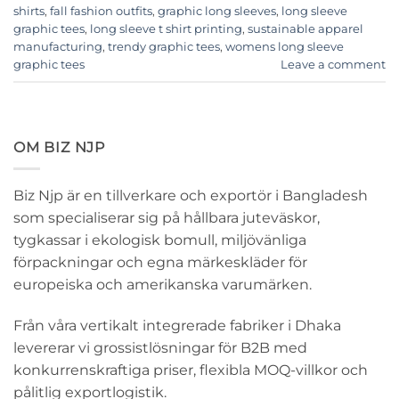
shirts
,
fall fashion outfits
,
graphic long sleeves
,
long sleeve
graphic tees
,
long sleeve t shirt printing
,
sustainable apparel
manufacturing
,
trendy graphic tees
,
womens long sleeve
graphic tees
Leave a comment
OM BIZ NJP
Biz Njp är en tillverkare och exportör i Bangladesh
som specialiserar sig på hållbara juteväskor,
tygkassar i ekologisk bomull, miljövänliga
förpackningar och egna märkeskläder för
europeiska och amerikanska varumärken.
Från våra vertikalt integrerade fabriker i Dhaka
levererar vi grossistlösningar för B2B med
konkurrenskraftiga priser, flexibla MOQ-villkor och
pålitlig exportlogistik.