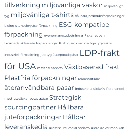
tillverkning
miljövänliga väskor
miljövänligt
miljövänliga t-shirts
tyg
hållbara jordbruksförpackningar
ESG-kompatibel
biologiskt nedbrytbar förpackning
förpackning
evenemangsutlottningar
Fiskarrevben
Livsmedelsklassade förpackningar
Kraftig säckväv
kraftiga tygväskor
LDP-frakt
Industriell förpackning
jutetyg
Jutepotatispåsar
för USA
Växtbaserad frakt
material säckväv
Plastfria förpackningar
reklamartiklar
återanvändbara påsar
industriella säckväv
Partihandel
Strategisk
med jutesäckar
potatispåsar
sourcingpartner
Hållbara
juteförpackningar
Hållbar
leveranskedja
grossistjute
vad är säckväv gjord av
var man kan