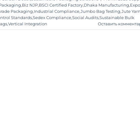
 Packaging
,
Biz NJP
,
BSCI Certified Factory
,
Dhaka Manufacturing
,
Expo
rade Packaging
,
Industrial Compliance
,
Jumbo Bag Testing
,
Jute Yar
ontrol Standards
,
Sedex Compliance
,
Social Audits
,
Sustainable Bulk
Bags
,
Vertical Integration
Оставить коммента