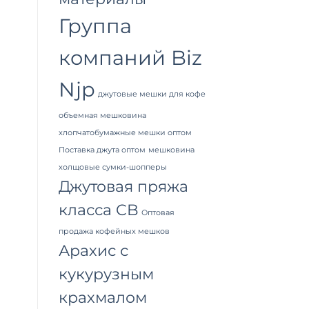
Группа
компаний Biz
Njp
джутовые мешки для кофе
объемная мешковина
хлопчатобумажные мешки оптом
Поставка джута оптом
мешковина
холщовые сумки-шопперы
Джутовая пряжа
класса CB
Оптовая
продажа кофейных мешков
Арахис с
кукурузным
крахмалом