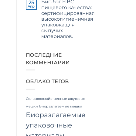
Биг-бэг FIBC
записи
25
The
Апр
пищевого качества:
Ultimate
сертифицированная
Guide
to
высокогигиеничная
Laminated
упаковка для
PP
Woven
сыпучих
Bags
материалов.
Wholesale:
Sourcing
Комментариев
from
к
нет
a
записи
Premier
Food
ПОСЛЕДНИЕ
Industrial
Grade
Packaging
КОММЕНТАРИИ
FIBC
Supplier
Bag:
in
Certified
Bangladesh
High-
Hygiene
ОБЛАКО ТЕГОВ
Bulk
Packaging
Сельскохозяйственные джутовые
мешки
Биоразлагаемые мешки
Биоразлагаемые
упаковочные
материалы