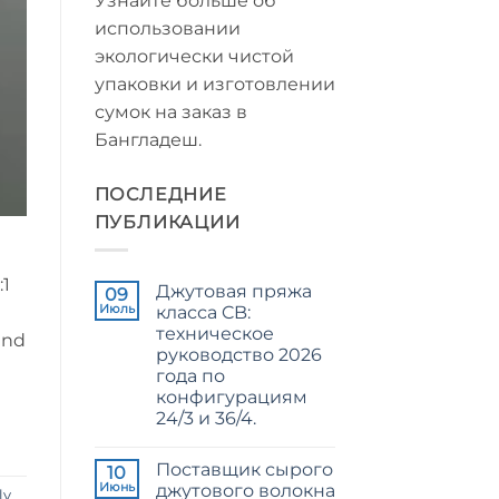
Узнайте больше об
использовании
экологически чистой
упаковки и изготовлении
сумок на заказ в
Бангладеш.
ПОСЛЕДНИЕ
ПУБЛИКАЦИИ
:1
Джутовая пряжа
09
Июль
класса CB:
техническое
and
руководство 2026
года по
конфигурациям
24/3 и 36/4.
Комментариев
к
нет
Поставщик сырого
записи
10
CB
Июнь
джутового волокна
ly
Grade