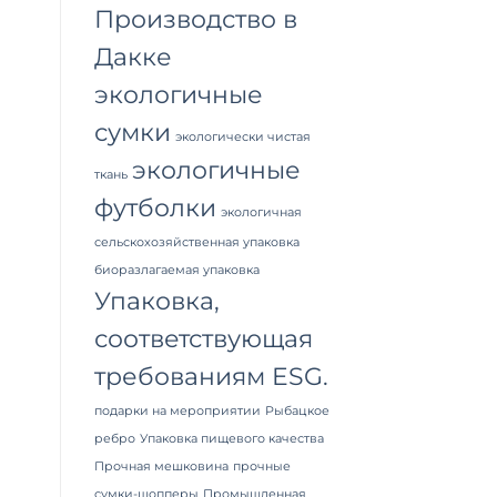
Производство в
Дакке
экологичные
сумки
экологически чистая
экологичные
ткань
футболки
экологичная
сельскохозяйственная упаковка
биоразлагаемая упаковка
Упаковка,
соответствующая
требованиям ESG.
подарки на мероприятии
Рыбацкое
ребро
Упаковка пищевого качества
Прочная мешковина
прочные
сумки-шопперы
Промышленная