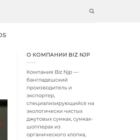
DS
О КОМПАНИИ BIZ NJP
Компания Biz Njp —
бангладешский
производитель и
экспортер,
специализирующийся на
экологически чистых
джутовых сумках, сумках-
шопперах из
органического хлопка,