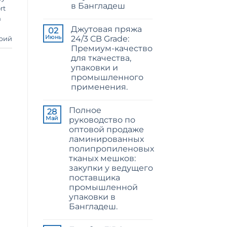
в Бангладеш
Jute
rt
Yarn:
Комментариев
n
The
к
нет
Technical
Джутовая пряжа
записи
02
2026
Raw
Июнь
24/3 CB Grade:
рий
Guide
Jute
to
Премиум-качество
Fibre
24/3
Supplier
для ткачества,
and
Bangladesh
36/4
упаковки и
Configurations
промышленного
применения.
Комментариев
к
нет
Полное
записи
28
24/3
Май
руководство по
CB
оптовой продаже
Grade
Jute
ламинированных
Yarn:
полипропиленовых
Premium
Quality
тканых мешков:
for
закупки у ведущего
Weaving,
Packaging
поставщика
and
промышленной
Industrial
упаковки в
Applications
Бангладеш.
Комментариев
к
нет