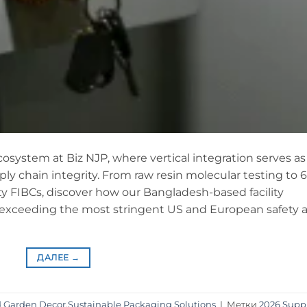
cosystem at Biz NJP, where vertical integration serves as
ly chain integrity. From raw resin molecular testing to 6
uty FIBCs, discover how our Bangladesh-based facility
 exceeding the most stringent US and European safety 
ДАЛЕЕ
→
d Garden Decor
,
Sustainable Packaging Solutions
|
Метки
2026 Supp