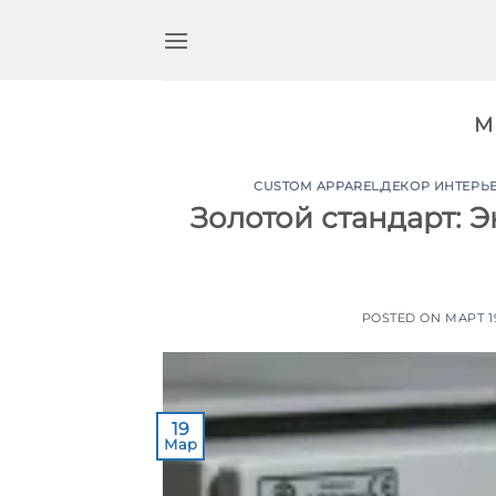
Перейти
к
содержимому
М
CUSTOM APPAREL
,
ДЕКОР ИНТЕРЬЕ
Золотой стандарт: Э
POSTED ON
МАРТ 1
19
Мар