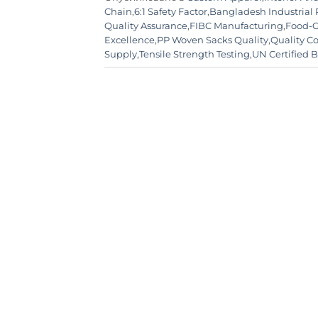
Chain
,
6:1 Safety Factor
,
Bangladesh Industrial
Quality Assurance
,
FIBC Manufacturing
,
Food-G
Excellence
,
PP Woven Sacks Quality
,
Quality C
Supply
,
Tensile Strength Testing
,
UN Certified 