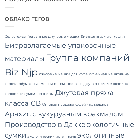
Bags
Grade
Wholesale:
FIBC
Sourcing
Bag:
from
Certified
a
ОБЛАКО ТЕГОВ
High-
Premier
Hygiene
Industrial
Bulk
Packaging
Packaging
Supplier
Сельскохозяйственные джутовые мешки
Биоразлагаемые мешки
in
Bangladesh
Биоразлагаемые упаковочные
Группа компаний
материалы
Biz Njp
джутовые мешки для кофе
объемная мешковина
хлопчатобумажные мешки оптом
Поставка джута оптом
мешковина
Джутовая пряжа
холщовые сумки-шопперы
класса CB
Оптовая продажа кофейных мешков
Арахис с кукурузным крахмалом
Производство в Дакке
экологичные
сумки
экологичные
экологически чистая ткань