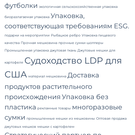
футболки
экологичная сельскохозяйственная упаковка
Упаковка,
биоразлагаемая упаковка
соответствующая требованиям ESG.
подарки на мероприятии
Рыбацкое ребро
Упаковка пищевого
качества
Прочная мешковина
прочные сумки-шопперы
Промышленная упаковка
джутовая ткань
Джутовые мешки для
Судоходство LDP для
картофеля
США
Доставка
материал мешковина
продуктов растительного
происхождения
Упаковка без
пластика
многоразовые
рекламные товары
сумки
промышленные мешки из мешковины
Оптовая продажа
джутовых мешков
мешки с картофелем