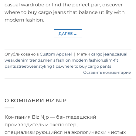
casual wardrobe or find the perfect pair, discover
where to buy cargo jeans that balance utility with
modern fashion.
ДАЛЕЕ
→
Опубликовано в
Custom Apparel
|
Метки
cargo jeans
,
casual
wear
,
denim trends
,
men's fashion
,
modern fashion
,
slim-fit
pants
,
streetwear
,
styling tips
,
where to buy cargo pants
Оставить комментарий
О КОМПАНИИ BIZ NJP
Компания Biz Njp — бангладешский
производитель и экспортер,
специализирующийся на экологически чистых