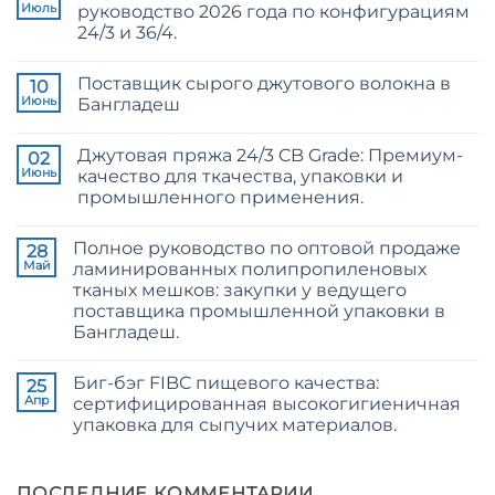
Июль
руководство 2026 года по конфигурациям
24/3 и 36/4.
Комментариев
к
нет
Поставщик сырого джутового волокна в
записи
10
CB
Июнь
Бангладеш
Grade
Jute
Комментариев
Yarn:
к
нет
Джутовая пряжа 24/3 CB Grade: Премиум-
The
записи
02
Technical
Raw
Июнь
качество для ткачества, упаковки и
2026
Jute
промышленного применения.
Guide
Fibre
to
Supplier
Комментариев
24/3
Bangladesh
к
нет
and
Полное руководство по оптовой продаже
записи
28
36/4
24/3
Май
ламинированных полипропиленовых
Configurations
CB
тканых мешков: закупки у ведущего
Grade
Jute
поставщика промышленной упаковки в
Yarn:
Бангладеш.
Premium
Quality
Комментариев
for
к
нет
Weaving,
Биг-бэг FIBC пищевого качества:
записи
25
Packaging
The
Апр
сертифицированная высокогигиеничная
and
Ultimate
Industrial
упаковка для сыпучих материалов.
Guide
Applications
to
Комментариев
Laminated
к
нет
PP
записи
Woven
Food
ПОСЛЕДНИЕ КОММЕНТАРИИ