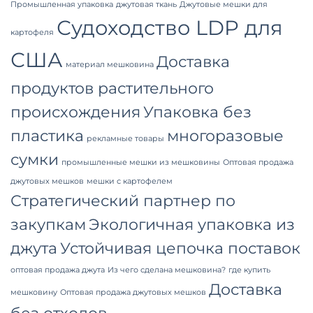
Промышленная упаковка
джутовая ткань
Джутовые мешки для
Судоходство LDP для
картофеля
США
Доставка
материал мешковина
продуктов растительного
происхождения
Упаковка без
пластика
многоразовые
рекламные товары
сумки
промышленные мешки из мешковины
Оптовая продажа
джутовых мешков
мешки с картофелем
Стратегический партнер по
закупкам
Экологичная упаковка из
джута
Устойчивая цепочка поставок
оптовая продажа джута
Из чего сделана мешковина?
где купить
Доставка
мешковину
Оптовая продажа джутовых мешков