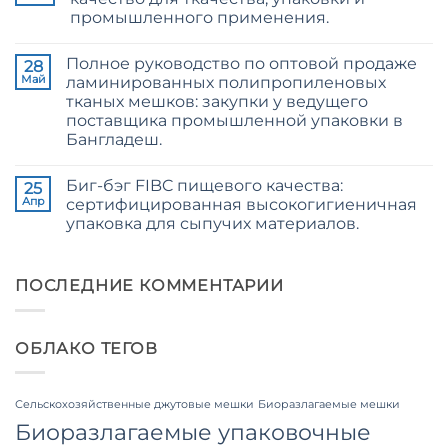
2026
Jute
промышленного применения.
Guide
Fibre
to
Supplier
Комментариев
24/3
Bangladesh
к
нет
and
Полное руководство по оптовой продаже
записи
28
36/4
24/3
Май
ламинированных полипропиленовых
Configurations
CB
тканых мешков: закупки у ведущего
Grade
Jute
поставщика промышленной упаковки в
Yarn:
Бангладеш.
Premium
Quality
Комментариев
for
к
нет
Weaving,
Биг-бэг FIBC пищевого качества:
записи
25
Packaging
The
Апр
сертифицированная высокогигиеничная
and
Ultimate
Industrial
упаковка для сыпучих материалов.
Guide
Applications
to
Комментариев
Laminated
к
нет
PP
записи
Woven
Food
ПОСЛЕДНИЕ КОММЕНТАРИИ
Bags
Grade
Wholesale:
FIBC
Sourcing
Bag:
from
Certified
a
ОБЛАКО ТЕГОВ
High-
Premier
Hygiene
Industrial
Bulk
Packaging
Packaging
Supplier
Сельскохозяйственные джутовые мешки
Биоразлагаемые мешки
in
Bangladesh
Биоразлагаемые упаковочные