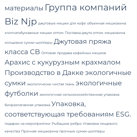
Группа компаний
материалы
Biz Njp
джутовые мешки для кофе
объемная мешковина
хлопчатобумажные мешки оптом
Поставка джута оптом
мешковина
Джутовая пряжа
холщовые сумки-шопперы
класса CB
Оптовая продажа кофейных мешков
Арахис с кукурузным крахмалом
Производство в Дакке
экологичные
сумки
экологичные
экологически чистая ткань
футболки
экологичная сельскохозяйственная упаковка
Упаковка,
биоразлагаемая упаковка
соответствующая требованиям ESG.
подарки на мероприятии
Рыбацкое ребро
Упаковка пищевого
качества
Прочная мешковина
прочные сумки-шопперы