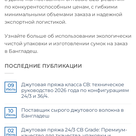
по конкурентоспособным ценам, с гибкими
минимальными объемами заказа и надежной
экспортной логистикой.
Узнайте больше об использовании экологически
чистой упаковки и изготовлении сумок на заказ
в Бангладеш.
ПОСЛЕДНИЕ ПУБЛИКАЦИИ
Джутовая пряжа класса CB: техническое
09
Июль
руководство 2026 года по конфигурациям
24/3 и 36/4.
Комментариев
к
нет
Поставщик сырого джутового волокна в
записи
10
CB
Июнь
Бангладеш
Grade
Jute
Комментариев
Yarn:
к
нет
Джутовая пряжа 24/3 CB Grade: Премиум-
The
записи
02
Technical
Raw
Июнь
качество для ткачества, упаковки и