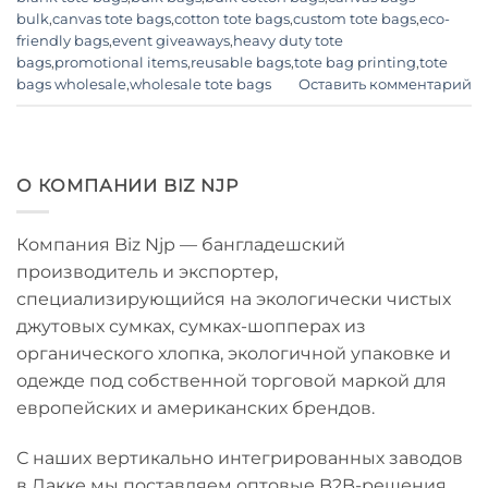
bulk
,
canvas tote bags
,
cotton tote bags
,
custom tote bags
,
eco-
friendly bags
,
event giveaways
,
heavy duty tote
bags
,
promotional items
,
reusable bags
,
tote bag printing
,
tote
bags wholesale
,
wholesale tote bags
Оставить комментарий
О КОМПАНИИ BIZ NJP
Компания Biz Njp — бангладешский
производитель и экспортер,
специализирующийся на экологически чистых
джутовых сумках, сумках-шопперах из
органического хлопка, экологичной упаковке и
одежде под собственной торговой маркой для
европейских и американских брендов.
С наших вертикально интегрированных заводов
в Дакке мы поставляем оптовые B2B-решения