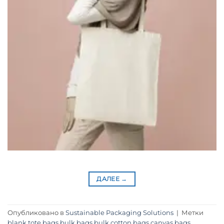
ДАЛЕЕ
→
Опубликовано в
Sustainable Packaging Solutions
|
Метки
blank tote bags
,
bulk bags
,
bulk cotton bags
,
canvas bags