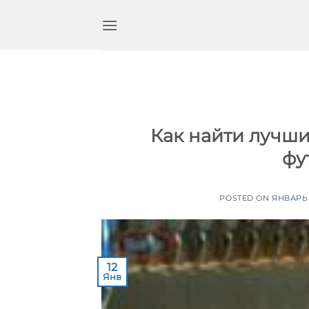
Перейти
к
содержимому
Как найти лучш
фу
POSTED ON
ЯНВАРЬ 
12
Янв