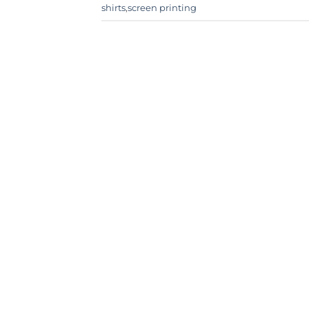
shirts
,
screen printing