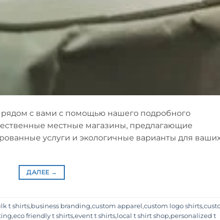
з рядом с вами с помощью нашего подробного
качественные местные магазины, предлагающие
рованные услуги и экологичные варианты для ваши
ДАЛЕЕ
→
lk t shirts
,
business branding
,
custom apparel
,
custom logo shirts
,
cust
ting
,
eco friendly t shirts
,
event t shirts
,
local t shirt shop
,
personalized t