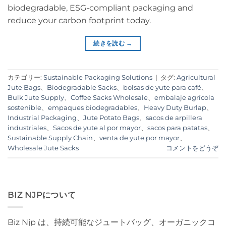
biodegradable, ESG-compliant packaging and
reduce your carbon footprint today.
続きを読む
→
カテゴリー:
Sustainable Packaging Solutions
|
タグ:
Agricultural
Jute Bags
、
Biodegradable Sacks
、
bolsas de yute para café
、
Bulk Jute Supply
、
Coffee Sacks Wholesale
、
embalaje agrícola
sostenible
、
empaques biodegradables
、
Heavy Duty Burlap
、
Industrial Packaging
、
Jute Potato Bags
、
sacos de arpillera
industriales
、
Sacos de yute al por mayor
、
sacos para patatas
、
Sustainable Supply Chain
、
venta de yute por mayor
、
Wholesale Jute Sacks
コメントをどうぞ
BIZ NJPについて
Biz Njp は、持続可能なジュートバッグ、オーガニックコ