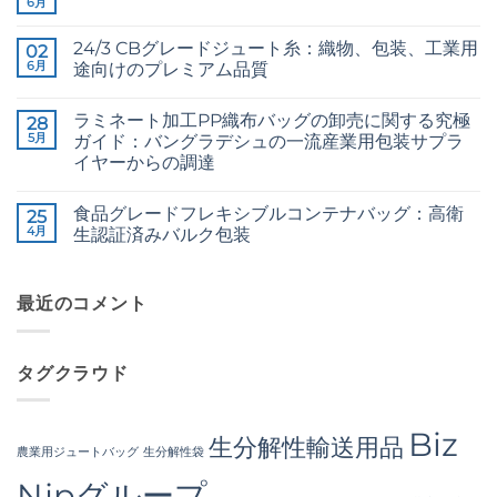
ト
6月
Raw
コ
The
は
Jute
メ
Technical
ま
Fibre
ン
2026
だ
24/3 CBグレードジュート糸：織物、包装、工業用
02
Supplier
ト
Guide
あ
Bangladesh
6月
は
途向けのプレミアム品質
to
り
へ
ま
24/3
ま
24/3
コ
の
だ
and
せ
CB
メ
あ
36/4
ん
ラミネート加工PP織布バッグの卸売に関する究極
Grade
28
ン
り
Configurations
Jute
ト
5月
ま
ガイド：バングラデシュの一流産業用包装サプラ
へ
Yarn:
は
せ
の
イヤーからの調達
Premium
ま
ん
Quality
だ
The
コ
for
あ
Ultimate
メ
Weaving,
り
食品グレードフレキシブルコンテナバッグ：高衛
Guide
25
ン
Packaging
ま
to
ト
4月
生認証済みバルク包装
and
せ
Laminated
は
Industrial
ん
PP
Food
ま
コ
Applications
Woven
Grade
だ
メ
へ
Bags
FIBC
あ
ン
の
Wholesale:
Bag:
最近のコメント
り
ト
Sourcing
Certified
ま
は
from
High-
せ
ま
a
Hygiene
ん
だ
Premier
Bulk
あ
タグクラウド
Industrial
Packaging
り
Packaging
へ
ま
Supplier
の
せ
in
ん
Bangladesh
Biz
生分解性輸送用品
へ
農業用ジュートバッグ
生分解性袋
の
Njpグループ