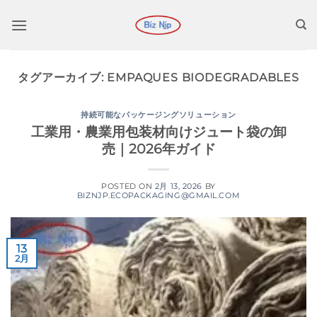
コ
ン
テ
ン
タグアーカイブ:
EMPAQUES BIODEGRADABLES
ツ
に
ス
持続可能なパッケージングソリューション
工業用・農業用包装材向けジュート袋の卸
キ
売｜2026年ガイド
ッ
プ
POSTED ON
2月 13, 2026
BY
BIZNJP.ECOPACKAGING@GMAIL.COM
13
2月