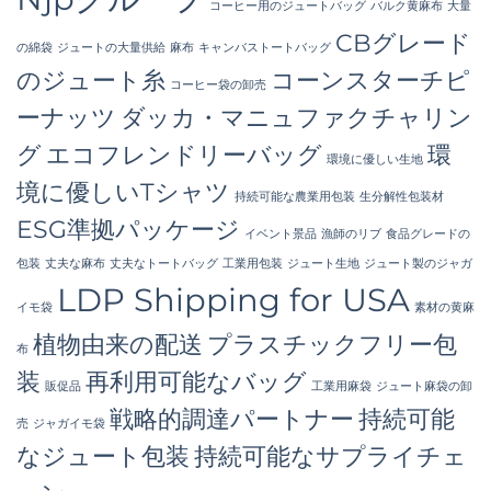
コーヒー用のジュートバッグ
バルク黄麻布
大量
CBグレード
の綿袋
ジュートの大量供給
麻布
キャンバストートバッグ
のジュート糸
コーンスターチピ
コーヒー袋の卸売
ーナッツ
ダッカ・マニュファクチャリン
グ
エコフレンドリーバッグ
環
環境に優しい生地
境に優しいTシャツ
持続可能な農業用包装
生分解性包装材
ESG準拠パッケージ
イベント景品
漁師のリブ
食品グレードの
包装
丈夫な麻布
丈夫なトートバッグ
工業用包装
ジュート生地
ジュート製のジャガ
LDP Shipping for USA
イモ袋
素材の黄麻
植物由来の配送
プラスチックフリー包
布
装
再利用可能なバッグ
販促品
工業用麻袋
ジュート麻袋の卸
戦略的調達パートナー
持続可能
売
ジャガイモ袋
なジュート包装
持続可能なサプライチェ