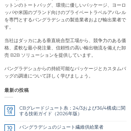
ットンのトートバッグ、環境に優しいパッケージ、ヨーロ
ッパや米国のブランド向けのプライベートラベルアパレル
を専門とするバングラデシュの製造業者および輸出業者で
す。
当社はダッカにある垂直統合型工場から、競争力のある価
格、柔軟な最小発注量、信頼性の高い輸出物流を備えた卸
売 B2B ソリューションを提供しています。
バングラデシュからの持続可能なパッケージとカスタムバ
ッグの調達について詳しく学びましょう。
最新の投稿
CBグレードジュート糸：24/3および36/4構成に関
09
7月
する技術ガイド（2026年版）
CB
コ
Grade
メ
バングラデシュのジュート繊維供給業者
Jute
10
ン
Yarn: