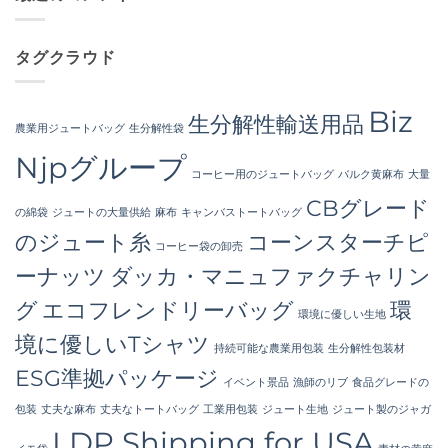
Sourcing
Certified
ま
は
from
High-
せ
ま
a
Hygiene
ん
だ
Premier
Bulk
あ
タグクラウド
Industrial
Packaging
り
Packaging
へ
ま
Supplier
の
せ
in
ん
Bangladesh
Biz
生分解性輸送用品
へ
農業用ジュートバッグ
生分解性袋
の
Njpグループ
コーヒー用のジュートバッグ
バルク黄麻布
大量
CBグレード
の綿袋
ジュートの大量供給
麻布
キャンバストートバッグ
のジュート糸
コーンスターチピ
コーヒー袋の卸売
ーナッツ
ダッカ・マニュファクチャリン
グ
エコフレンドリーバッグ
環
環境に優しい生地
境に優しいTシャツ
持続可能な農業用包装
生分解性包装材
ESG準拠パッケージ
イベント景品
漁師のリブ
食品グレードの
包装
丈夫な麻布
丈夫なトートバッグ
工業用包装
ジュート生地
ジュート製のジャガ
LDP Shipping for USA