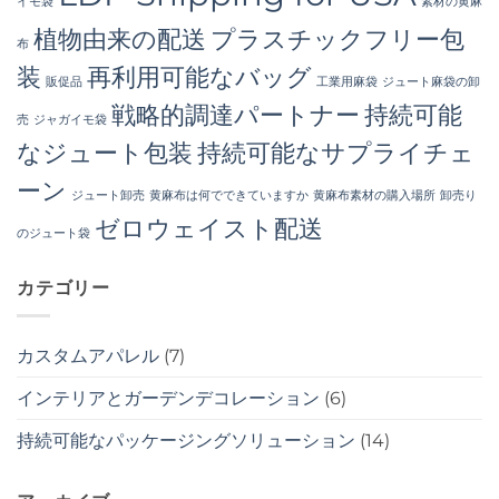
イモ袋
素材の黄麻
植物由来の配送
プラスチックフリー包
布
装
再利用可能なバッグ
販促品
工業用麻袋
ジュート麻袋の卸
戦略的調達パートナー
持続可能
売
ジャガイモ袋
なジュート包装
持続可能なサプライチェ
ーン
ジュート卸売
黄麻布は何でできていますか
黄麻布素材の購入場所
卸売り
ゼロウェイスト配送
のジュート袋
カテゴリー
カスタムアパレル
(7)
インテリアとガーデンデコレーション
(6)
持続可能なパッケージングソリューション
(14)