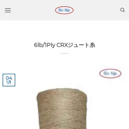
コ
ン
テ
ン
ツ
に
6lb/1Ply CRXジュート糸
ス
キ
ッ
プ
04
1月