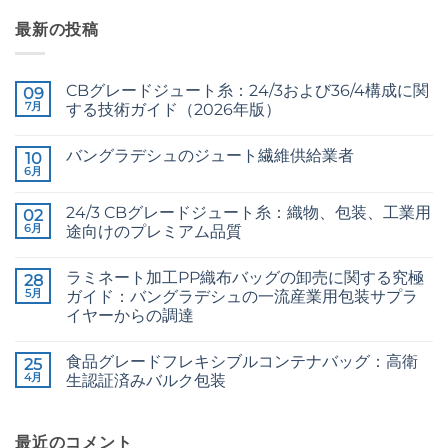
最新の投稿
CBグレードジュート糸：24/3および36/4構成に関
09
7月
する技術ガイド（2026年版）
CB
コ
Grade
メ
バングラデシュのジュート繊維供給業者
Jute
10
ン
Yarn:
ト
6月
Raw
コ
The
は
Jute
メ
Technical
ま
Fibre
ン
2026
だ
24/3 CBグレードジュート糸：織物、包装、工業用
02
Supplier
ト
Guide
あ
Bangladesh
6月
は
途向けのプレミアム品質
to
り
へ
ま
24/3
ま
24/3
コ
の
だ
and
せ
CB
メ
あ
36/4
ん
ラミネート加工PP織布バッグの卸売に関する究極
Grade
28
ン
り
Configurations
Jute
ト
5月
ま
ガイド：バングラデシュの一流産業用包装サプラ
へ
Yarn:
は
せ
の
イヤーからの調達
Premium
ま
ん
Quality
だ
The
コ
for
あ
Ultimate
メ
Weaving,
り
食品グレードフレキシブルコンテナバッグ：高衛
Guide
25
ン
Packaging
ま
to
ト
4月
生認証済みバルク包装
and
せ
Laminated
は
Industrial
ん
PP
Food
ま
コ
Applications
Woven
Grade
だ
メ
へ
Bags
FIBC
あ
ン
の
Wholesale:
Bag:
最近のコメント
り
ト