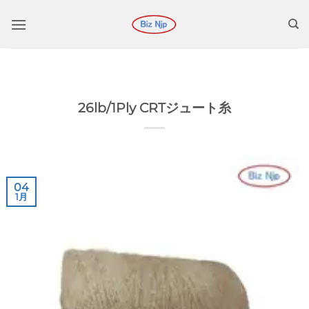
コ
ン
テ
ン
ツ
に
26lb/1Ply CRTジュート糸
ス
キ
ッ
プ
04
1月