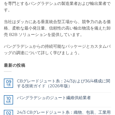
を専門とするバングラデシュの製造業者および輸出業者で
す。
当社はダッカにある垂直統合型工場から、競争力のある価
格、柔軟な最小発注量、信頼性の高い輸出物流を備えた卸
売 B2B ソリューションを提供しています。
バングラデシュからの持続可能なパッケージとカスタムバ
ッグの調達について詳しく学びましょう。
最新の投稿
CBグレードジュート糸：24/3および36/4構成に関
09
7月
する技術ガイド（2026年版）
CB
コ
Grade
メ
バングラデシュのジュート繊維供給業者
Jute
10
ン
Yarn:
ト
6月
Raw
コ
The
は
Jute
メ
Technical
ま
Fibre
ン
2026
だ
24/3 CBグレードジュート糸：織物、包装、工業用
02
Supplier
ト
Guide
あ