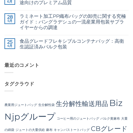
Bangladesh
6月
は
途向けのプレミアム品質
to
り
へ
ま
24/3
ま
24/3
コ
の
だ
and
せ
CB
メ
あ
36/4
ん
ラミネート加工PP織布バッグの卸売に関する究極
Grade
28
ン
り
Configurations
Jute
ト
5月
ま
ガイド：バングラデシュの一流産業用包装サプラ
へ
Yarn:
は
せ
の
イヤーからの調達
Premium
ま
ん
Quality
だ
The
コ
for
あ
Ultimate
メ
Weaving,
り
食品グレードフレキシブルコンテナバッグ：高衛
Guide
25
ン
Packaging
ま
to
ト
4月
生認証済みバルク包装
and
せ
Laminated
は
Industrial
ん
PP
Food
ま
コ
Applications
Woven
Grade
だ
メ
へ
Bags
FIBC
あ
ン
の
Wholesale:
Bag:
最近のコメント
り
ト
Sourcing
Certified
ま
は
from
High-
せ
ま
a
Hygiene
ん
だ
Premier
Bulk
あ
タグクラウド
Industrial
Packaging
り
Packaging
へ
ま
Supplier
の
せ
in
ん
Bangladesh
Biz
生分解性輸送用品
へ
農業用ジュートバッグ
生分解性袋
の
Njpグループ
コーヒー用のジュートバッグ
バルク黄麻布
大量
CBグレード
の綿袋
ジュートの大量供給
麻布
キャンバストートバッグ