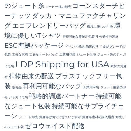
のジュート糸
コーンスターチピ
コーヒー袋の卸売
ーナッツ
ダッカ・マニュファクチャリン
グ
エコフレンドリーバッグ
環
環境に優しい生地
境に優しいTシャツ
持続可能な農業用包装
生分解性包装材
ESG準拠パッケージ
イベント景品
漁師のリブ
食品グレードの
包装
丈夫な麻布
丈夫なトートバッグ
工業用包装
ジュート生地
ジュート製のジャガ
LDP Shipping for USA
イモ袋
素材の黄麻
植物由来の配送
プラスチックフリー包
布
装
再利用可能なバッグ
販促品
工業用麻袋
ジュート麻袋の卸
戦略的調達パートナー
持続可能
売
ジャガイモ袋
なジュート包装
持続可能なサプライチェ
ーン
ジュート卸売
黄麻布は何でできていますか
黄麻布素材の購入場所
卸売り
ゼロウェイスト配送
のジュート袋