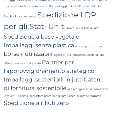
omaggi dell'evento
Costoletta del pescatore
Confezioni per alimenti
tela di
iuta resistente
borse tote resistenti
Imballaggi industriali
tessuto di iuta
Spedizione LDP
Sacchi di iuta per patate
per gli Stati Uniti
materiale di tela di iuta
Spedizione a base vegetale
Imballaggi senza plastica
articoli promozionali
borse riutilizzabili
sacchi di iuta industriali
Sacchi di iuta
Partner per
all'ingrosso
sacchi di patate
l'approvvigionamento strategico
Imballaggi sostenibili in juta
Catena
di fornitura sostenibile
iuta all'ingrosso
di cosa è fatta
la tela di iuta
dove acquistare materiale di iuta
Sacchi di iuta all'ingrosso
Spedizione a rifiuti zero