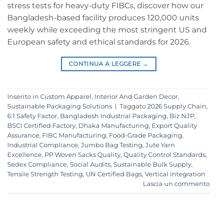
stress tests for heavy-duty FIBCs, discover how our
Bangladesh-based facility produces 120,000 units
weekly while exceeding the most stringent US and
European safety and ethical standards for 2026.
CONTINUA A LEGGERE
→
Inserito in
Custom Apparel
,
Interior And Garden Decor
,
Sustainable Packaging Solutions
|
Taggato
2026 Supply Chain
,
6:1 Safety Factor
,
Bangladesh Industrial Packaging
,
Biz NJP
,
BSCI Certified Factory
,
Dhaka Manufacturing
,
Export Quality
Assurance
,
FIBC Manufacturing
,
Food-Grade Packaging
,
Industrial Compliance
,
Jumbo Bag Testing
,
Jute Yarn
Excellence
,
PP Woven Sacks Quality
,
Quality Control Standards
,
Sedex Compliance
,
Social Audits
,
Sustainable Bulk Supply
,
Tensile Strength Testing
,
UN Certified Bags
,
Vertical Integration
Lascia un commento