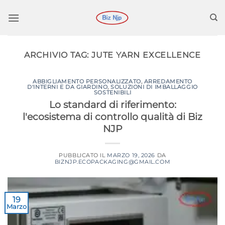
Salta
ai
contenuti
ARCHIVIO TAG:
JUTE YARN EXCELLENCE
ABBIGLIAMENTO PERSONALIZZATO
,
ARREDAMENTO
D'INTERNI E DA GIARDINO
,
SOLUZIONI DI IMBALLAGGIO
SOSTENIBILI
Lo standard di riferimento:
l'ecosistema di controllo qualità di Biz
NJP
PUBBLICATO IL
MARZO 19, 2026
DA
BIZNJP.ECOPACKAGING@GMAIL.COM
19
Marzo