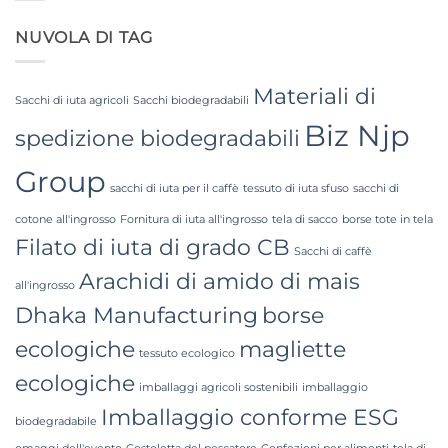
Wholesale:
Bag:
Sourcing
Certified
NUVOLA DI TAG
from
High-
a
Hygiene
Premier
Bulk
Industrial
Packaging
Packaging
Materiali di
Supplier
Sacchi di iuta agricoli
Sacchi biodegradabili
in
Biz Njp
Bangladesh
spedizione biodegradabili
Group
sacchi di iuta per il caffè
tessuto di iuta sfuso
sacchi di
cotone all'ingrosso
Fornitura di iuta all'ingrosso
tela di sacco
borse tote in tela
Filato di iuta di grado CB
Sacchi di caffè
Arachidi di amido di mais
all'ingrosso
Dhaka Manufacturing
borse
ecologiche
magliette
tessuto ecologico
ecologiche
imballaggi agricoli sostenibili
imballaggio
Imballaggio conforme ESG
biodegradabile