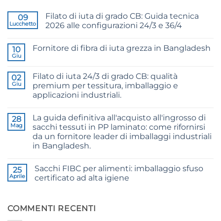
Filato di iuta di grado CB: Guida tecnica
09
Lucchetto
2026 alle configurazioni 24/3 e 36/4
Nessun
commento
Fornitore di fibra di iuta grezza in Bangladesh
su
10
CB
Giu
Nessun
Grade
commento
Jute
su
Yarn:
Filato di iuta 24/3 di grado CB: qualità
02
Raw
The
Jute
Giu
premium per tessitura, imballaggio e
Technical
Fibre
2026
applicazioni industriali.
Supplier
Guide
Bangladesh
Nessun
to
commento
24/3
La guida definitiva all'acquisto all'ingrosso di
su
28
and
24/3
36/4
Mag
sacchi tessuti in PP laminato: come rifornirsi
CB
Configurations
da un fornitore leader di imballaggi industriali
Grade
Jute
in Bangladesh.
Yarn:
Premium
Nessun
Quality
commento
Sacchi FIBC per alimenti: imballaggio sfuso
su
25
for
The
Weaving,
Aprile
certificato ad alta igiene
Ultimate
Packaging
Guide
and
Nessun
to
Industrial
commento
Laminated
su
Applications
PP
Food
COMMENTI RECENTI
Woven
Grade
Bags
FIBC