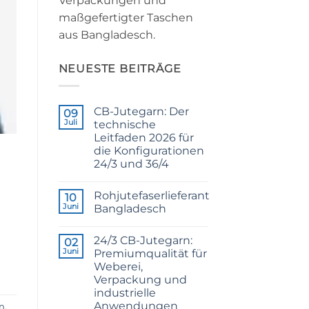
Verpackungen und
maßgefertigter Taschen
aus Bangladesch.
NEUESTE BEITRÄGE
CB-Jutegarn: Der
09
Juli
technische
Leitfaden 2026 für
die Konfigurationen
24/3 und 36/4
Keine
Kommentare
Rohjutefaserlieferant
zu
10
CB
Juni
Bangladesch
Grade
Jute
Keine
Yarn:
Kommentare
24/3 CB-Jutegarn:
The
zu
02
Technical
Raw
Juni
Premiumqualität für
2026
Jute
Weberei,
Guide
Fibre
to
Supplier
Verpackung und
24/3
Bangladesh
industrielle
and
36/4
Anwendungen
n
,