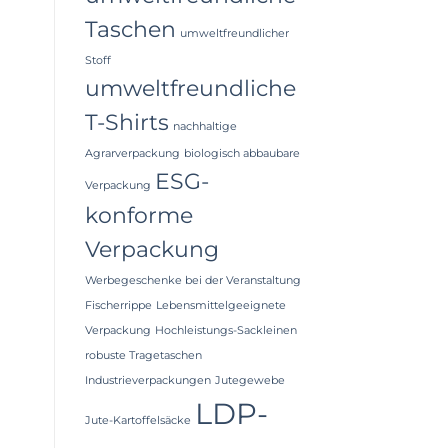
Taschen
umweltfreundlicher
Stoff
umweltfreundliche
T-Shirts
nachhaltige
Agrarverpackung
biologisch abbaubare
ESG-
Verpackung
konforme
Verpackung
Werbegeschenke bei der Veranstaltung
Fischerrippe
Lebensmittelgeeignete
Verpackung
Hochleistungs-Sackleinen
robuste Tragetaschen
Industrieverpackungen
Jutegewebe
LDP-
Jute-Kartoffelsäcke