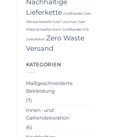
Nachhaltige
Lieferkette
Großhandel Jute
Woraus besteht Jute?
wo man Jute-
Material kaufen kann
Großhandel mit
Zero Waste
Jutesäcken
Versand
KATEGORIEN
Maßgeschneiderte
Bekleidung
(7)
Innen- und
Gartendekoration
(6)