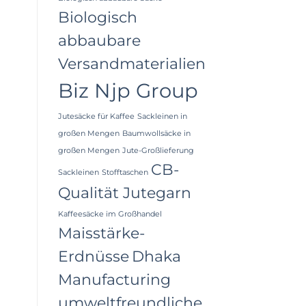
Biologisch
abbaubare
Versandmaterialien
Biz Njp Group
Jutesäcke für Kaffee
Sackleinen in
großen Mengen
Baumwollsäcke in
großen Mengen
Jute-Großlieferung
CB-
Sackleinen
Stofftaschen
Qualität Jutegarn
Kaffeesäcke im Großhandel
Maisstärke-
Erdnüsse
Dhaka
Manufacturing
umweltfreundliche