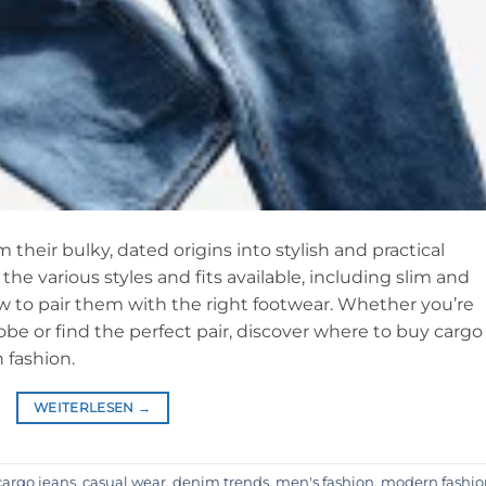
their bulky, dated origins into stylish and practical
the various styles and fits available, including slim and
how to pair them with the right footwear. Whether you’re
be or find the perfect pair, discover where to buy cargo
 fashion.
WEITERLESEN
→
cargo jeans
,
casual wear
,
denim trends
,
men's fashion
,
modern fashio