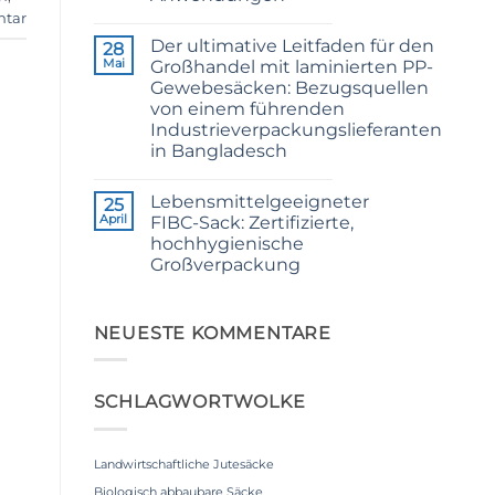
Configurations
ntar
Keine
Kommentare
Der ultimative Leitfaden für den
zu
28
24/3
Mai
Großhandel mit laminierten PP-
CB
Gewebesäcken: Bezugsquellen
Grade
Jute
von einem führenden
Yarn:
Industrieverpackungslieferanten
Premium
Quality
in Bangladesch
for
Keine
Weaving,
Kommentare
Packaging
Lebensmittelgeeigneter
zu
25
and
The
Industrial
April
FIBC-Sack: Zertifizierte,
Ultimate
Applications
hochhygienische
Guide
to
Großverpackung
Laminated
PP
Keine
Woven
Kommentare
zu
Bags
Food
NEUESTE KOMMENTARE
Wholesale:
Grade
Sourcing
FIBC
from
Bag:
a
Certified
Premier
SCHLAGWORTWOLKE
High-
Industrial
Hygiene
Packaging
Bulk
Supplier
Packaging
in
Bangladesh
Landwirtschaftliche Jutesäcke
Biologisch abbaubare Säcke