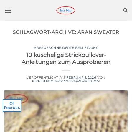
Zum
Inhalt
springen
SCHLAGWORT-ARCHIVE:
ARAN SWEATER
MASSGESCHNEIDERTE BEKLEIDUNG
10 kuschelige Strickpullover-
Anleitungen zum Ausprobieren
VERÖFFENTLICHT AM
FEBRUAR 1, 2026
VON
BIZNJP.ECOPACKAGING@GMAIL.COM
01
Februar.