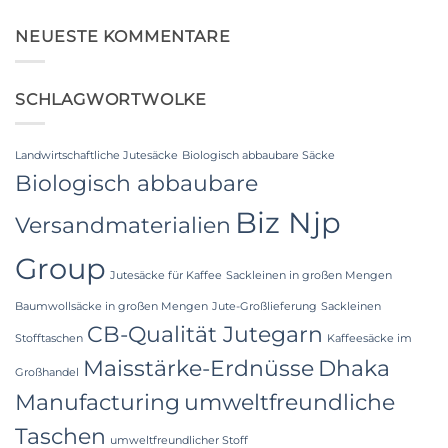
Laminated
Kommentare
PP
zu
Woven
Food
NEUESTE KOMMENTARE
Bags
Grade
Wholesale:
FIBC
Sourcing
Bag:
from
Certified
a
SCHLAGWORTWOLKE
High-
Premier
Hygiene
Industrial
Bulk
Packaging
Packaging
Supplier
Landwirtschaftliche Jutesäcke
Biologisch abbaubare Säcke
in
Bangladesh
Biologisch abbaubare
Biz Njp
Versandmaterialien
Group
Jutesäcke für Kaffee
Sackleinen in großen Mengen
Baumwollsäcke in großen Mengen
Jute-Großlieferung
Sackleinen
CB-Qualität Jutegarn
Stofftaschen
Kaffeesäcke im
Maisstärke-Erdnüsse
Dhaka
Großhandel
Manufacturing
umweltfreundliche
Taschen
umweltfreundlicher Stoff