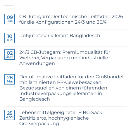
CB-Jutegarn: Der technische Leitfaden 2026
09
Juli
für die Konfigurationen 24/3 und 36/4
Keine
Kommentare
Rohjutefaserlieferant Bangladesch
zu
10
CB
Juni
Keine
Grade
Kommentare
Jute
zu
Yarn:
24/3 CB-Jutegarn: Premiumqualität für
02
Raw
The
Jute
Juni
Weberei, Verpackung und industrielle
Technical
Fibre
2026
Anwendungen
Supplier
Guide
Bangladesh
Keine
to
Kommentare
24/3
Der ultimative Leitfaden für den Großhandel
zu
28
and
24/3
36/4
Mai
mit laminierten PP-Gewebesäcken:
CB
Configurations
Bezugsquellen von einem führenden
Grade
Jute
Industrieverpackungslieferanten in
Yarn:
Bangladesch
Premium
Quality
Keine
for
Kommentare
Weaving,
Lebensmittelgeeigneter FIBC-Sack:
zu
25
Packaging
The
April
Zertifizierte, hochhygienische
and
Ultimate
Industrial
Großverpackung
Guide
Applications
to
Keine