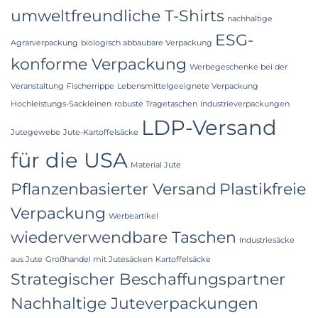
umweltfreundliche T-Shirts
nachhaltige
ESG-
Agrarverpackung
biologisch abbaubare Verpackung
konforme Verpackung
Werbegeschenke bei der
Veranstaltung
Fischerrippe
Lebensmittelgeeignete Verpackung
Hochleistungs-Sackleinen
robuste Tragetaschen
Industrieverpackungen
LDP-Versand
Jutegewebe
Jute-Kartoffelsäcke
für die USA
Material Jute
Pflanzenbasierter Versand
Plastikfreie
Verpackung
Werbeartikel
wiederverwendbare Taschen
Industriesäcke
aus Jute
Großhandel mit Jutesäcken
Kartoffelsäcke
Strategischer Beschaffungspartner
Nachhaltige Juteverpackungen