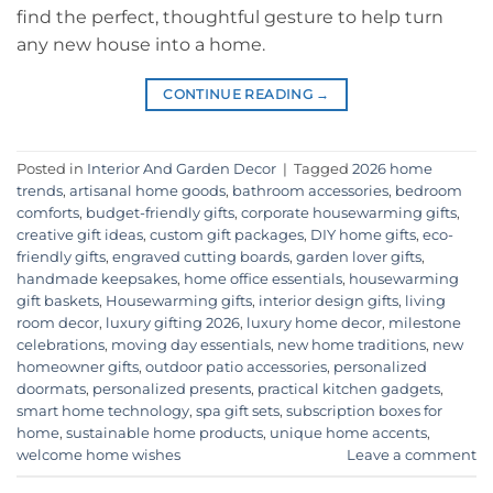
find the perfect, thoughtful gesture to help turn
any new house into a home.
CONTINUE READING
→
Posted in
Interior And Garden Decor
|
Tagged
2026 home
trends
,
artisanal home goods
,
bathroom accessories
,
bedroom
comforts
,
budget-friendly gifts
,
corporate housewarming gifts
,
creative gift ideas
,
custom gift packages
,
DIY home gifts
,
eco-
friendly gifts
,
engraved cutting boards
,
garden lover gifts
,
handmade keepsakes
,
home office essentials
,
housewarming
gift baskets
,
Housewarming gifts
,
interior design gifts
,
living
room decor
,
luxury gifting 2026
,
luxury home decor
,
milestone
celebrations
,
moving day essentials
,
new home traditions
,
new
homeowner gifts
,
outdoor patio accessories
,
personalized
doormats
,
personalized presents
,
practical kitchen gadgets
,
smart home technology
,
spa gift sets
,
subscription boxes for
home
,
sustainable home products
,
unique home accents
,
welcome home wishes
Leave a comment