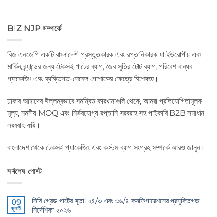
BIZ NJP সম্পর্কে
বিজ এনজেপি একটি বাংলাদেশী প্রস্তুতকারক এবং রপ্তানিকারক যা ইউরোপীয় এবং
মার্কিন ব্র্যান্ডের জন্য টেকসই পাটের ব্যাগ, জৈব সুতির টোট ব্যাগ, পরিবেশ বান্ধব
প্যাকেজিং এবং ব্যক্তিগত-লেবেল পোশাকের ক্ষেত্রে বিশেষজ্ঞ।
ঢাকার আমাদের উল্লম্বভাবে সমন্বিত কারখানাগুলি থেকে, আমরা প্রতিযোগিতামূলক
মূল্য, নমনীয় MOQ এবং নির্ভরযোগ্য রপ্তানি সরবরাহ সহ পাইকারি B2B সমাধান
সরবরাহ করি।
বাংলাদেশ থেকে টেকসই প্যাকেজিং এবং কাস্টম ব্যাগ সংগ্রহ সম্পর্কে আরও জানুন।
সর্বশেষ পোস্ট
সিবি গ্রেড পাটের সুতা: ২৪/৩ এবং ৩৬/৪ কনফিগারেশনের প্রযুক্তিগত
09
জুলাই
নির্দেশিকা ২০২৬