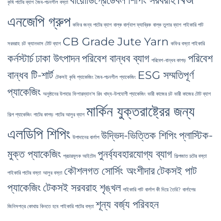
বায়োডিগ্রেডেবল শিপিং সরবরাহ
কৃষি পাটের ব্যাগ
জৈব-পচনশীল বস্তা
এনজেপি গ্রুপ
কফির জন্য পাটের ব্যাগ
বাল্ক বার্ল্যাপ ফ্যাব্রিক
বাল্ক তুলার ব্যাগ
পাইকারি পাট
CB Grade Jute Yarn
সরবরাহ
চট
ক্যানভাস টোট ব্যাগ
কফির বস্তা পাইকারি
কর্নস্টার্চ
ঢাকা উৎপাদন
পরিবেশ বান্ধব ব্যাগ
পরিবেশ
পরিবেশ-বান্ধব কাপড়
বান্ধব টি-শার্ট
ESG সম্মতিপূর্ণ
টেকসই কৃষি প্যাকেজিং
জৈব-পচনশীল প্যাকেজিং
প্যাকেজিং
অনুষ্ঠানের উপহার
ফিশারম্যান'স রিব
খাদ্য-উপযোগী প্যাকেজিং
ভারী কাজের চট
ভারী কাজের টোট ব্যাগ
মার্কিন যুক্তরাষ্ট্রের জন্য
শিল্প প্যাকেজিং
পাটের কাপড়
পাটের আলুর ব্যাগ
এলডিপি শিপিং
উদ্ভিদ-ভিত্তিক শিপিং
প্লাস্টিক-
উপাদানের বার্লাপ
মুক্ত প্যাকেজিং
পুনর্ব্যবহারযোগ্য ব্যাগ
প্রচারমূলক আইটেম
শিল্পজাত চটের বস্তা
কৌশলগত সোর্সিং অংশীদার
টেকসই পাট
পাইকারি পাটের বস্তা
আলুর বস্তা
প্যাকেজিং
টেকসই সরবরাহ শৃঙ্খল
পাইকারি পাট
বার্লাপ কী দিয়ে তৈরি?
বার্লাপের
শূন্য বর্জ্য পরিবহন
জিনিসপত্র কোথায় কিনতে হবে
পাইকারি পাটের বস্তা