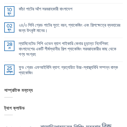
CB
কোন
Grade
মন্তব্য
কাঁচা পাটের আঁশ সরবরাহকারী বাংলাদেশ
Jute
10
নেই
Yarn:
জুন
Raw
কোন
The
Jute
মন্তব্য
Technical
Fibre
নেই
2026
২৪/৩ সিবি গ্রেড পাটের সুতা: বয়ন, প্যাকেজিং এবং শিল্পক্ষেত্রে ব্যবহারের
02
Supplier
Guide
Bangladesh
জুন
জন্য উৎকৃষ্ট মানের।
to
এ
24/3
24/3
কোন
and
CB
মন্তব্য
36/4
ল্যামিনেটেড পিপি ওভেন ব্যাগ পাইকারি কেনার চূড়ান্ত নির্দেশিকা:
Grade
28
নেই
Configurations
Jute
মে
বাংলাদেশের একটি শীর্ষস্থানীয় শিল্প প্যাকেজিং সরবরাহকারীর কাছ থেকে
এ
Yarn:
পণ্য সংগ্রহ
Premium
Quality
The
কোন
for
Ultimate
মন্তব্য
Weaving,
ফুড গ্রেড এফআইবিসি ব্যাগ: প্রত্যয়িত উচ্চ-স্বাস্থ্যবিধি সম্পন্ন বাল্ক
Guide
25
নেই
Packaging
to
এপ্রিল
প্যাকেজিং
and
Laminated
Industrial
PP
Food
কোন
Applications
Woven
Grade
মন্তব্য
এ
Bags
FIBC
নেই
Wholesale:
Bag:
সাম্প্রতিক মন্তব্য
Sourcing
Certified
from
High-
a
Hygiene
Premier
Bulk
ট্যাগ ক্লাউড
Industrial
Packaging
Packaging
এ
Supplier
in
Bangladesh
বিজ
এ