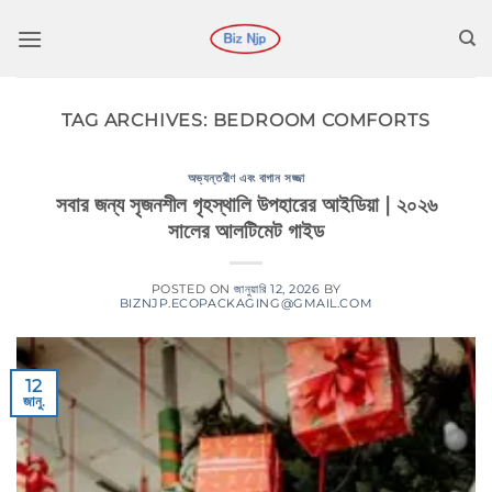
কন্টেন্টে
চলে
যান
TAG ARCHIVES:
BEDROOM COMFORTS
অভ্যন্তরীণ এবং বাগান সজ্জা
সবার জন্য সৃজনশীল গৃহস্থালি উপহারের আইডিয়া | ২০২৬
সালের আলটিমেট গাইড
POSTED ON
জানুয়ারি 12, 2026
BY
BIZNJP.ECOPACKAGING@GMAIL.COM
12
জানু.