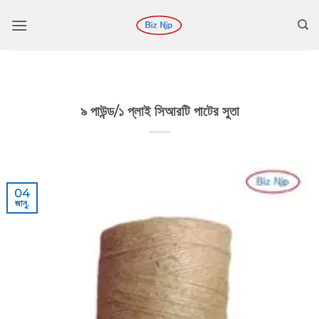
কন্টেন্টে
চলে
যান
৯ পাউন্ড/১ প্লাই সিআরটি পাটের সুতা
04
জানু.