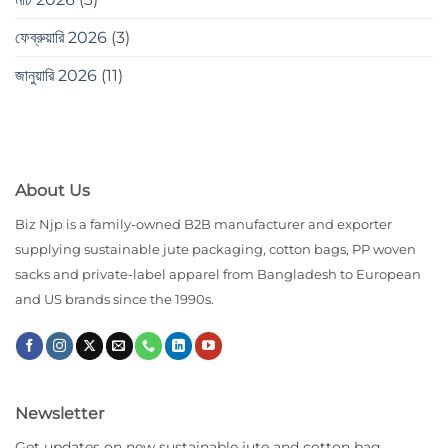
ফেব্রুয়ারি 2026
(3)
জানুয়ারি 2026
(11)
About Us
Biz Njp is a family-owned B2B manufacturer and exporter
supplying sustainable jute packaging, cotton bags, PP woven
sacks and private-label apparel from Bangladesh to European
and US brands since the 1990s.
Newsletter
Get updates on new sustainable jute and cotton bag