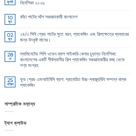
জুলাই
নির্দেশিকা ২০২৬
CB
কোন
Grade
মন্তব্য
কাঁচা পাটের আঁশ সরবরাহকারী বাংলাদেশ
Jute
10
নেই
Yarn:
জুন
Raw
কোন
The
Jute
মন্তব্য
Technical
Fibre
নেই
2026
২৪/৩ সিবি গ্রেড পাটের সুতা: বয়ন, প্যাকেজিং এবং শিল্পক্ষেত্রে ব্যবহারের
02
Supplier
Guide
Bangladesh
জুন
জন্য উৎকৃষ্ট মানের।
to
এ
24/3
24/3
কোন
and
CB
মন্তব্য
36/4
ল্যামিনেটেড পিপি ওভেন ব্যাগ পাইকারি কেনার চূড়ান্ত নির্দেশিকা:
Grade
28
নেই
Configurations
Jute
মে
বাংলাদেশের একটি শীর্ষস্থানীয় শিল্প প্যাকেজিং সরবরাহকারীর কাছ থেকে
এ
Yarn:
পণ্য সংগ্রহ
Premium
Quality
The
কোন
for
Ultimate
মন্তব্য
Weaving,
ফুড গ্রেড এফআইবিসি ব্যাগ: প্রত্যয়িত উচ্চ-স্বাস্থ্যবিধি সম্পন্ন বাল্ক
Guide
25
নেই
Packaging
to
এপ্রিল
প্যাকেজিং
and
Laminated
Industrial
PP
Food
কোন
Applications
Woven
Grade
মন্তব্য
এ
Bags
FIBC
নেই
Wholesale:
Bag:
সাম্প্রতিক মন্তব্য
Sourcing
Certified
from
High-
a
Hygiene
Premier
Bulk
ট্যাগ ক্লাউড
Industrial
Packaging
Packaging
এ
Supplier
in