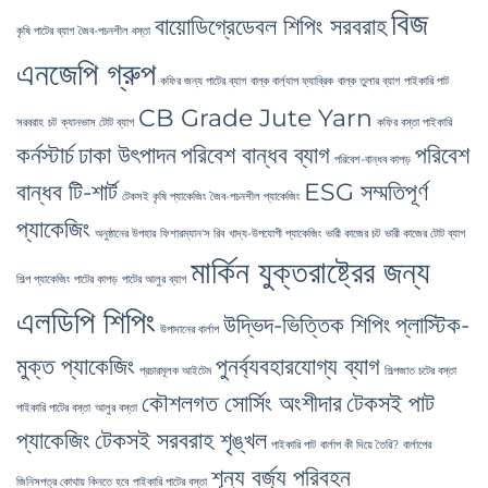
Bangladesh
বিজ
বায়োডিগ্রেডেবল শিপিং সরবরাহ
এ
কৃষি পাটের ব্যাগ
জৈব-পচনশীল বস্তা
এনজেপি গ্রুপ
কফির জন্য পাটের ব্যাগ
বাল্ক বার্ল্যাপ ফ্যাব্রিক
বাল্ক তুলার ব্যাগ
পাইকারি পাট
CB Grade Jute Yarn
সরবরাহ
চট
ক্যানভাস টোট ব্যাগ
কফির বস্তা পাইকারি
কর্নস্টার্চ
ঢাকা উৎপাদন
পরিবেশ বান্ধব ব্যাগ
পরিবেশ
পরিবেশ-বান্ধব কাপড়
বান্ধব টি-শার্ট
ESG সম্মতিপূর্ণ
টেকসই কৃষি প্যাকেজিং
জৈব-পচনশীল প্যাকেজিং
প্যাকেজিং
অনুষ্ঠানের উপহার
ফিশারম্যান'স রিব
খাদ্য-উপযোগী প্যাকেজিং
ভারী কাজের চট
ভারী কাজের টোট ব্যাগ
মার্কিন যুক্তরাষ্ট্রের জন্য
শিল্প প্যাকেজিং
পাটের কাপড়
পাটের আলুর ব্যাগ
এলডিপি শিপিং
উদ্ভিদ-ভিত্তিক শিপিং
প্লাস্টিক-
উপাদানের বার্লাপ
মুক্ত প্যাকেজিং
পুনর্ব্যবহারযোগ্য ব্যাগ
প্রচারমূলক আইটেম
শিল্পজাত চটের বস্তা
কৌশলগত সোর্সিং অংশীদার
টেকসই পাট
পাইকারি পাটের বস্তা
আলুর বস্তা
প্যাকেজিং
টেকসই সরবরাহ শৃঙ্খল
পাইকারি পাট
বার্লাপ কী দিয়ে তৈরি?
বার্লাপের
শূন্য বর্জ্য পরিবহন
জিনিসপত্র কোথায় কিনতে হবে
পাইকারি পাটের বস্তা