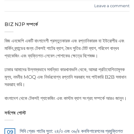
Leave a comment
BIZ NJP সম্পর্কে
বিজ এনজেপি একটি বাংলাদেশী প্রস্তুতকারক এবং রপ্তানিকারক যা ইউরোপীয় এবং
মার্কিন ব্র্যান্ডের জন্য টেকসই পাটের ব্যাগ, জৈব সুতির টোট ব্যাগ, পরিবেশ বান্ধব
প্যাকেজিং এবং ব্যক্তিগত-লেবেল পোশাকের ক্ষেত্রে বিশেষজ্ঞ।
ঢাকার আমাদের উল্লম্বভাবে সমন্বিত কারখানাগুলি থেকে, আমরা প্রতিযোগিতামূলক
মূল্য, নমনীয় MOQ এবং নির্ভরযোগ্য রপ্তানি সরবরাহ সহ পাইকারি B2B সমাধান
সরবরাহ করি।
বাংলাদেশ থেকে টেকসই প্যাকেজিং এবং কাস্টম ব্যাগ সংগ্রহ সম্পর্কে আরও জানুন।
সর্বশেষ পোস্ট
সিবি গ্রেড পাটের সুতা: ২৪/৩ এবং ৩৬/৪ কনফিগারেশনের প্রযুক্তিগত
09