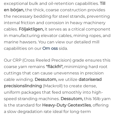
exceptional bulk and oil-retention capabilities.
Till
en början,
the thick, coarse construction provides
the necessary bedding for steel strands, preventing
internal friction and corrosion in heavy machinery
cables.
Följaktligen,
it serves as a critical component
in manufacturing elevator cables, mining ropes, and
marine hawsers. You can view our detailed mill
capabilities on our
Om oss
sida.
Our CRP (Cross Reeled Precision) grade ensures this
coarse yarn remains
"fläckfri",
minimizing hard root
cuttings that can cause unevenness in precision
cable winding.
Dessutom,
we utilize
datoriserad
precisionslindning
(Mackroll) to create dense,
uniform packages that feed smoothly into high-
speed stranding machines.
Dessutom,
this 16lb yarn
is the standard for
Heavy-Duty Geotextiles
, offering
a slow degradation rate ideal for long-term