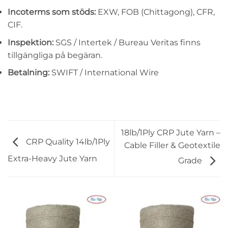
Incoterms som stöds:
EXW, FOB (Chittagong), CFR,
CIF.
Inspektion:
SGS / Intertek / Bureau Veritas finns
tillgängliga på begäran.
Betalning:
SWIFT / International Wire
18lb/1Ply CRP Jute Yarn –
CRP Quality 14lb/1Ply
Cable Filler & Geotextile
Extra-Heavy Jute Yarn
Grade