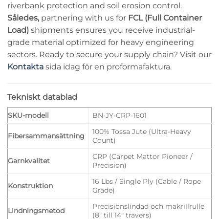
riverbank protection and soil erosion control.
Således,
partnering with us for
FCL (Full Container
Load)
shipments ensures you receive industrial-
grade material optimized for heavy engineering
sectors. Ready to secure your supply chain? Visit our
Kontakta
sida idag för en proformafaktura.
Tekniskt datablad
SKU-modell
BN-JY-CRP-1601
100% Tossa Jute (Ultra-Heavy
Fibersammansättning
Count)
CRP (Carpet Mattor Pioneer /
Garnkvalitet
Precision)
16 Lbs / Single Ply (Cable / Rope
Konstruktion
Grade)
Precisionslindad och makrillrulle
Lindningsmetod
(8″ till 14″ travers)