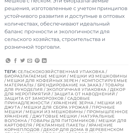
мешков с песком. Эти биоразлагаемые
решения, изготовленные с учетом принципов
устойчивого развития и доступные в оптовых
количествах, обеспечивают идеальный
баланс прочности и экологичности для
сельского хозяйства, строительства и
розничной торговли.
ТЕГИ:
СЕЛЬСКОХОЗЯЙСТВЕННАЯ УПАКОВКА /
БИОРАЗЛАГАЕМЫЕ МЕШКИ / МЕШКИ ИЗ МЕШКОВИНЫ
/ МЕШКИ ДЛЯ КОФЕЙНЫХ ЗЕРЕН / КОМПОСТИРУЕМЫЕ
МАТЕРИАЛЫ / БРЕНДИРОВАНИЕ НА ЗАКАЗ / ТОВАРЫ
ДЛЯ РУКОДЕЛИЯ / ЭКОЛОГИЧНАЯ УПАКОВКА / ДЕКОР
ДЛЯ МЕРОПРИЯТИЙ / ЗАЩИТА ОТ НАВОДНЕНИЙ /
ЗАЩИТА ОТ ЗАМОРОЗКОВ / САДОВЫЕ
ПРИНАДЛЕЖНОСТИ / ХРАНЕНИЕ ЗЕРНА / МЕШКИ ИЗ
ДЖУТА / МЕШКИ ДЛЯ СБОРА УРОЖАЯ / ПРОЧНЫЕ
МЕШКИ / МЕШКИ ИЗ МЕШКОВИНЫ / ПРОМЫШЛЕННОЕ
ХРАНЕНИЕ / ДЖУТОВЫЕ МЕШКИ / НАТУРАЛЬНЫЕ
ВОЛОКНА / ТОВАРЫ ДЛЯ ПИТОМНИКОВ / МЕШКИ ДЛЯ
КАРТОФЕЛЯ / РЕКЛАМНЫЕ ПАКЕТЫ / ХРАНЕНИЕ
КОРНЕПЛОДОВ / ДЕКОР ДЛЯ ДОМА В ДЕРЕВЕНСКОМ