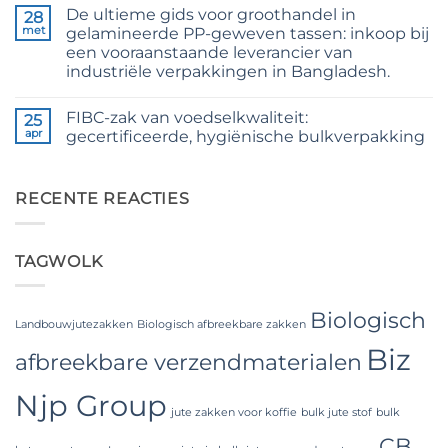
reacties
and
De ultieme gids voor groothandel in
op
28
36/4
24/3
met
gelamineerde PP-geweven tassen: inkoop bij
Configurations
CB
een vooraanstaande leverancier van
Grade
Jute
industriële verpakkingen in Bangladesh.
Yarn:
Premium
Geen
Quality
reacties
FIBC-zak van voedselkwaliteit:
op
25
for
The
Weaving,
apr
gecertificeerde, hygiënische bulkverpakking
Ultimate
Packaging
Guide
and
Geen
to
Industrial
reacties
Laminated
op
Applications
PP
Food
RECENTE REACTIES
Woven
Grade
Bags
FIBC
Wholesale:
Bag:
Sourcing
Certified
TAGWOLK
from
High-
a
Hygiene
Premier
Bulk
Industrial
Packaging
Packaging
Biologisch
Supplier
Landbouwjutezakken
Biologisch afbreekbare zakken
in
Biz
Bangladesh
afbreekbare verzendmaterialen
Njp Group
jute zakken voor koffie
bulk jute stof
bulk
CB