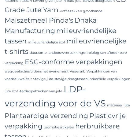
katoenen tassen
Levering van jute in bulk
jute
canvas draagtassen
Grade Jute Yarn
Koffiezakken groothandel
Maïszetmeel Pinda's
Dhaka
Manufacturing
milieuvriendelijke
tassen
milieuvriendelijke
milieuvriendelijke stof
t-shirts
duurzame landbouwverpakkingen
biologisch afbreekbare
ESG-conforme verpakkingen
verpakking
weggeefacties tijdens het evenement
Vissersrib
Verpakkingen van
voedselkwaliteit
Stevige jute
stevige draagtassen
Industriële verpakkingen
LDP-
jute stof
Aardappelzakken van jute
verzending voor de VS
materiaal jute
Plantaardige verzending
Plasticvrije
verpakking
herbruikbare
promotieartikelen
tassen