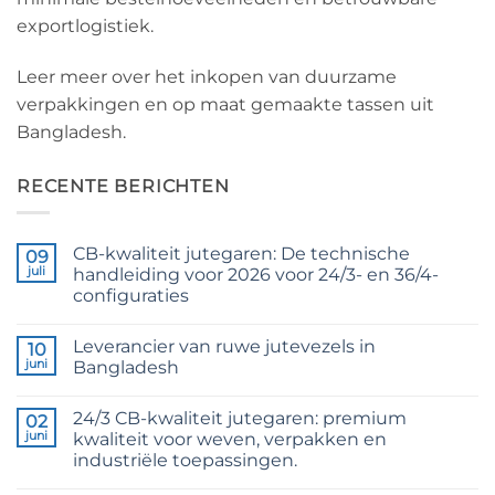
exportlogistiek.
Leer meer over het inkopen van duurzame
verpakkingen en op maat gemaakte tassen uit
Bangladesh.
RECENTE BERICHTEN
CB-kwaliteit jutegaren: De technische
09
juli
handleiding voor 2026 voor 24/3- en 36/4-
configuraties
Geen
reacties
Leverancier van ruwe jutevezels in
op
10
CB
juni
Bangladesh
Grade
Jute
Geen
Yarn:
reacties
24/3 CB-kwaliteit jutegaren: premium
The
op
02
Technical
Raw
juni
kwaliteit voor weven, verpakken en
2026
Jute
industriële toepassingen.
Guide
Fibre
to
Supplier
Geen
24/3
Bangladesh