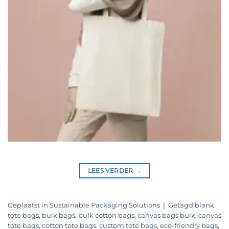
LEES VERDER
→
Geplaatst in
Sustainable Packaging Solutions
|
Getagd
blank
tote bags
,
bulk bags
,
bulk cotton bags
,
canvas bags bulk
,
canvas
tote bags
,
cotton tote bags
,
custom tote bags
,
eco-friendly bags
,