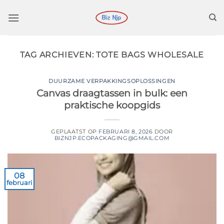
Ga
naar
inhoud
TAG ARCHIEVEN:
TOTE BAGS WHOLESALE
DUURZAME VERPAKKINGSOPLOSSINGEN
Canvas draagtassen in bulk: een
praktische koopgids
GEPLAATST OP
FEBRUARI 8, 2026
DOOR
BIZNJP.ECOPACKAGING@GMAIL.COM
08
februari