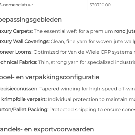
S-nomenclatuur
5307.10.00
oepassingsgebieden
uxury Carpets:
The essential weft for a premium
rond jute
uxury Wall Coverings:
Clean, fine yarn for woven jute wal
ioneer Looms:
Optimized for Van de Wiele CRP systems r
chnical Fabrics:
Thin, strong yarn for specialized industrial
poel- en verpakkingsconfiguratie
recisieconussen:
Tapered winding for high-speed off-win
 krimpfolie verpakt:
Individual protection to maintain mo
rton/Pallet Packing:
Protected shipping to ensure cones 
andels- en exportvoorwaarden