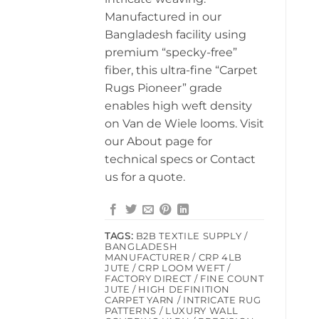
Manufactured in our
Bangladesh facility using
premium “specky-free”
fiber, this ultra-fine “Carpet
Rugs Pioneer” grade
enables high weft density
on Van de Wiele looms. Visit
our About page for
technical specs or Contact
us for a quote.
TAGS:
B2B TEXTILE SUPPLY /
BANGLADESH
MANUFACTURER / CRP 4LB
JUTE / CRP LOOM WEFT /
FACTORY DIRECT / FINE COUNT
JUTE / HIGH DEFINITION
CARPET YARN / INTRICATE RUG
PATTERNS / LUXURY WALL