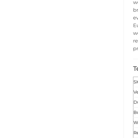
w
br
e
Eu
w
re
p
T
S
Ve
D
B
W
R