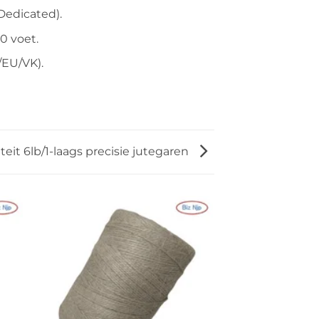
Dedicated).
0 voet.
/EU/VK).
eit 6lb/1-laags precisie jutegaren