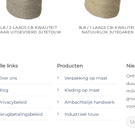
LB / 2-LAAGS CB-KWALITEIT
9LB / 1-LAAGS CB-KWALITEI
AAR UITGEVOERD JUTETOUW
NATUURLIJK JUTEGAREN
le links
Producten
Nie
Ont
Over ons
Verpakking op maat
duur
Blog
Kleding op maat
mili
gro
Privacybeleid
Ambachtelijk handwerk
voor
Terugbetalingsbeleid
Industrieel touw