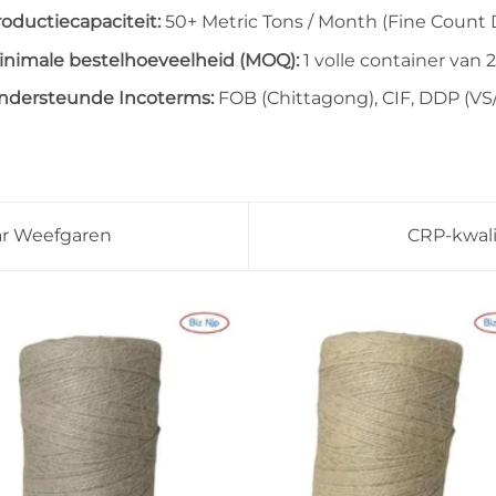
roductiecapaciteit:
50+ Metric Tons / Month (Fine Count 
inimale bestelhoeveelheid (MOQ):
1 volle container van 2
ndersteunde Incoterms:
FOB (Chittagong), CIF, DDP (VS
aar Weefgaren
CRP-kwalit