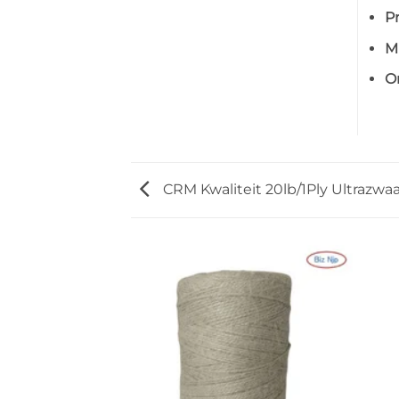
P
M
O
CRM Kwaliteit 20lb/1Ply Ultrazw