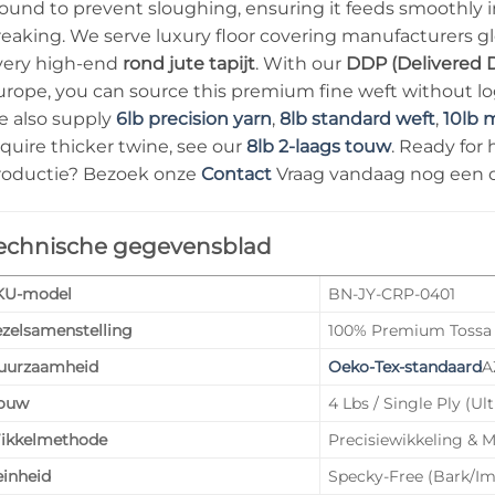
ound to prevent sloughing, ensuring it feeds smoothly 
eaking. We serve luxury floor covering manufacturers glo
very high-end
rond jute tapijt
. With our
DDP (Delivered D
rope, you can source this premium fine weft without logi
e also supply
6lb precision yarn
,
8lb standard weft
,
10lb 
quire thicker twine, see our
8lb 2-laags touw
. Ready for
roductie? Bezoek onze
Contact
Vraag vandaag nog een of
echnische gegevensblad
KU-model
BN-JY-CRP-0401
zelsamenstelling
100% Premium Tossa 
uurzaamheid
Oeko-Tex-standaard
A
ouw
4 Lbs / Single Ply (Ul
ikkelmethode
Precisiewikkeling & 
einheid
Specky-Free (Bark/I