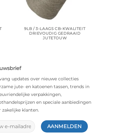
T
9LB / 3-LAAGS CB-KWALITEIT
10LB / 1-LAAGS
DRIEVOUDIG GEDRAAID
ZWAAR IND
JUTETOUW
JUTEG
uwsbrief
vang updates over nieuwe collecties
zame jute- en katoenen tassen, trends in
euvriendelijke verpakkingen,
othandelsprijzen en speciale aanbiedingen
 zakelijke klanten.