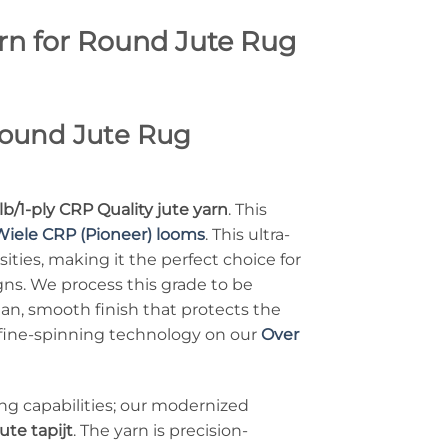
arn for Round Jute Rug
 Round Jute Rug
lb/1-ply CRP Quality jute yarn
. This
Wiele CRP (Pioneer) looms
. This ultra-
ities, making it the perfect choice for
gns. We process this grade to be
an, smooth finish that protects the
 fine-spinning technology on our
Over
ng capabilities; our modernized
ute tapijt
. The yarn is precision-