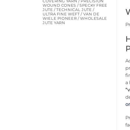
COVERING YARN / PRECISION
WOUND CONES / SPECKY FREE
W
JUTE / TECHNICAL JUTE /
ULTRA FINE WEFT / VAN DE
WIELE PIONEER / WHOLESALE
JUTE YARN
P
H
P
A
p
fi
a
“v
de
o
P
fa