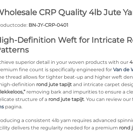
holesale CRP Quality 4lb Jute Y
roductcode:
BN-JY-CRP-0401
igh-Definition Weft for Intricate
atterns
chieve superior detail in your woven products with our
4
remium fine count is specifically engineered for
Van de 
ne thread allows for tighter beat-up and higher weft dens
 high-definition
rond jute tapijt
and intricate carpet desi
lekkeloos,”
removing bark and impurities to ensure a cle
licate structure of a
rond jute tapijt
. You can review our
ns
pagina.
roducing a consistent 4lb yarn requires advanced spinni
cility delivers the regularity needed for a premium
rond j