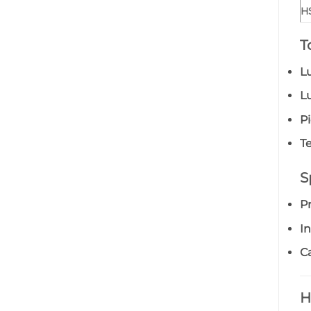
H
T
L
L
P
Te
S
P
In
Ca
H