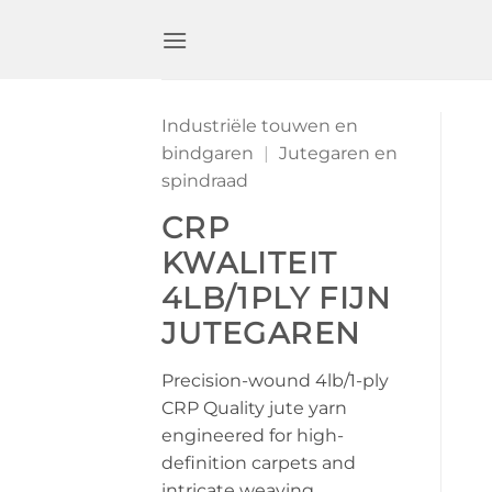
Ga
naar
inhoud
Industriële touwen en
bindgaren
|
Jutegaren en
spindraad
CRP
KWALITEIT
4LB/1PLY FIJN
JUTEGAREN
Precision-wound 4lb/1-ply
CRP Quality jute yarn
engineered for high-
definition carpets and
intricate weaving.