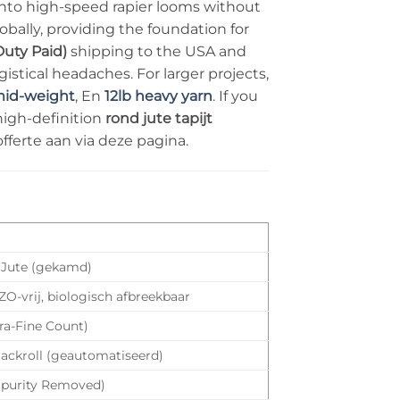
into high-speed rapier looms without
bally, providing the foundation for
uty Paid)
shipping to the USA and
stical headaches. For larger projects,
mid-weight
, En
12lb heavy yarn
. If you
 high-definition
rond jute tapijt
ferte aan via deze pagina.
Jute (gekamd)
ZO-vrij, biologisch afbreekbaar
tra-Fine Count)
Mackroll (geautomatiseerd)
mpurity Removed)