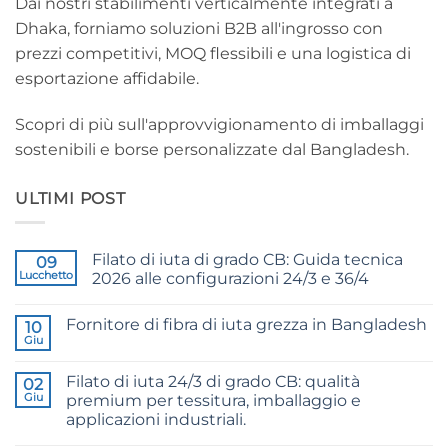
Dai nostri stabilimenti verticalmente integrati a
Dhaka, forniamo soluzioni B2B all'ingrosso con
prezzi competitivi, MOQ flessibili e una logistica di
esportazione affidabile.
Scopri di più sull'approvvigionamento di imballaggi
sostenibili e borse personalizzate dal Bangladesh.
ULTIMI POST
Filato di iuta di grado CB: Guida tecnica
09
Lucchetto
2026 alle configurazioni 24/3 e 36/4
Nessun
commento
Fornitore di fibra di iuta grezza in Bangladesh
su
10
CB
Giu
Nessun
Grade
commento
Jute
su
Yarn:
Filato di iuta 24/3 di grado CB: qualità
02
Raw
The
Jute
Giu
premium per tessitura, imballaggio e
Technical
Fibre
2026
applicazioni industriali.
Supplier
Guide
Bangladesh
Nessun
to