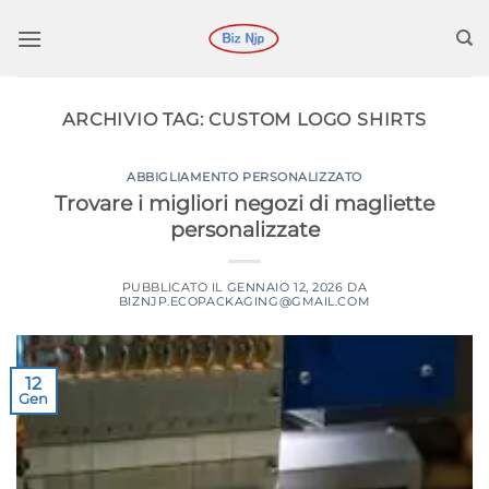
Salta
ai
contenuti
ARCHIVIO TAG:
CUSTOM LOGO SHIRTS
ABBIGLIAMENTO PERSONALIZZATO
Trovare i migliori negozi di magliette
personalizzate
PUBBLICATO IL
GENNAIO 12, 2026
DA
BIZNJP.ECOPACKAGING@GMAIL.COM
12
Gen