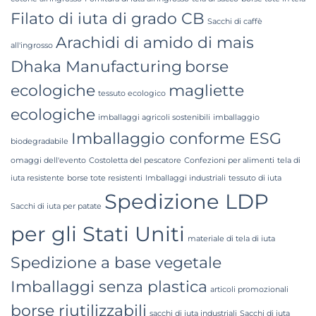
Filato di iuta di grado CB
Sacchi di caffè
Arachidi di amido di mais
all'ingrosso
Dhaka Manufacturing
borse
ecologiche
magliette
tessuto ecologico
ecologiche
imballaggi agricoli sostenibili
imballaggio
Imballaggio conforme ESG
biodegradabile
omaggi dell'evento
Costoletta del pescatore
Confezioni per alimenti
tela di
iuta resistente
borse tote resistenti
Imballaggi industriali
tessuto di iuta
Spedizione LDP
Sacchi di iuta per patate
per gli Stati Uniti
materiale di tela di iuta
Spedizione a base vegetale
Imballaggi senza plastica
articoli promozionali
borse riutilizzabili
sacchi di iuta industriali
Sacchi di iuta