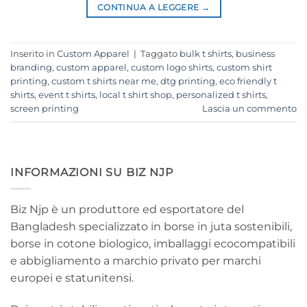
CONTINUA A LEGGERE
→
Inserito in
Custom Apparel
|
Taggato
bulk t shirts
,
business
branding
,
custom apparel
,
custom logo shirts
,
custom shirt
printing
,
custom t shirts near me
,
dtg printing
,
eco friendly t
shirts
,
event t shirts
,
local t shirt shop
,
personalized t shirts
,
screen printing
Lascia un commento
INFORMAZIONI SU BIZ NJP
Biz Njp è un produttore ed esportatore del
Bangladesh specializzato in borse in juta sostenibili,
borse in cotone biologico, imballaggi ecocompatibili
e abbigliamento a marchio privato per marchi
europei e statunitensi.