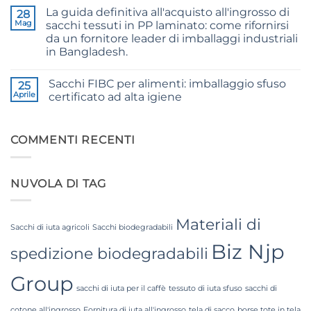
commento
24/3
La guida definitiva all'acquisto all'ingrosso di
su
28
and
24/3
36/4
Mag
sacchi tessuti in PP laminato: come rifornirsi
CB
Configurations
da un fornitore leader di imballaggi industriali
Grade
Jute
in Bangladesh.
Yarn:
Premium
Nessun
Quality
commento
Sacchi FIBC per alimenti: imballaggio sfuso
su
25
for
The
Weaving,
Aprile
certificato ad alta igiene
Ultimate
Packaging
Guide
and
Nessun
to
Industrial
commento
Laminated
su
Applications
PP
Food
COMMENTI RECENTI
Woven
Grade
Bags
FIBC
Wholesale:
Bag:
Sourcing
Certified
NUVOLA DI TAG
from
High-
a
Hygiene
Premier
Bulk
Industrial
Packaging
Packaging
Materiali di
Supplier
Sacchi di iuta agricoli
Sacchi biodegradabili
in
Biz Njp
Bangladesh
spedizione biodegradabili
Group
sacchi di iuta per il caffè
tessuto di iuta sfuso
sacchi di
cotone all'ingrosso
Fornitura di iuta all'ingrosso
tela di sacco
borse tote in tela